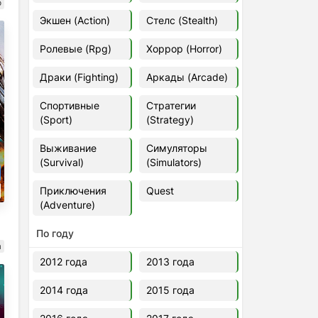
о
Euro Truck Simulator 2 v.1.60.1.7s
Экшен (Action)
Стелс (Stealth)
[Папка игры] (2012)
2012
37,77 Гб
Ролевые (Rpg)
Хоррор (Horror)
Драки (Fighting)
Аркады (Arcade)
Forza Horizon 5 v.688.044
[Папка игры] (2021)
Спортивные
Стратегии
2021
176,66 Гб
(Sport)
(Strategy)
Выживание
Симуляторы
V Rising
(Survival)
(Simulators)
2024
3.4 gb
Приключения
Quest
(Adventure)
По году
а
2012 года
2013 года
2014 года
2015 года