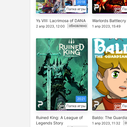
2018
Папка игры
Па
Ys VIII: Lacrimosa of DANA
Warlords Battlecry
обновлено
2 апр 2023, 12:00
1 апр 2023, 15:49
2021
Папка игры
Па
Ruined King: A League of
Baldo: The Guardi
Legends Story
о
1 апр 2023, 11:32