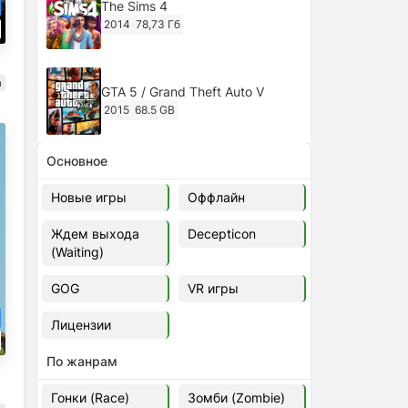
The Sims 4
2014
78,73 Гб
а
GTA 5 / Grand Theft Auto V
2015
68.5 GB
Основное
Ghost of Tsushima: Director's Cut
v.1053.8.1023.1614 [RePack
Новые игры
Оффлайн
Decepticon] (2024)
2024
38.5 gb
Ждем выхода
Decepticon
(Waiting)
Cyberpunk 2077
2020
49.4 GB
GOG
VR игры
Лицензии
Ghost of Tsushima: Director's Cut
v.1053.9.0623.1807 [Папка
По жанрам
игры] (2020-2024)
2020-2024
68,09 Гб
Гонки (Race)
Зомби (Zombie)