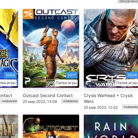
обновлен
2004
2017
2008
пка игры
Папка игры
Папка игры
ontact
Outcast Second Contact
Crysis Warhead + Crysis
новинка
новинка
Wars
25 мар 2023, 13:08
новинк
25 мар 2023, 12:32