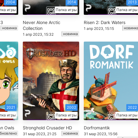
2004
2014
2013
пка игры
Папка игры
Папка игры
 3
Never Alone Arctic
Risen 2: Dark Waters
новинка
Collection
новинк
1 апр 2023, 15:15
новинка
1 апр 2023, 15:32
2021
2002
2022
пка игры
Папка игры
Папка игры
an Owls
Stronghold Crusader HD
Dorfromantik
бновлено
новинка
31 мар 2023, 21:25
31 мар 2023, 15:56