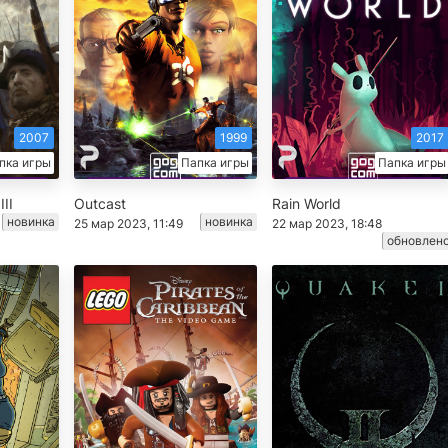
2007
1999
2017
пка игры
Папка игры
Папка игры
III
Outcast
Rain World
новинка
новинка
25 мар 2023, 11:49
22 мар 2023, 18:48
обновлен