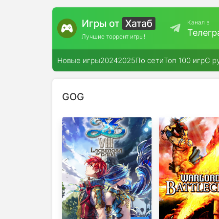
Игры от
Хатаб
Канал в
Телегр
Лучшие торрент игры!
Новые игры
2024
2025
По сети
Топ 100 игр
С р
GOG