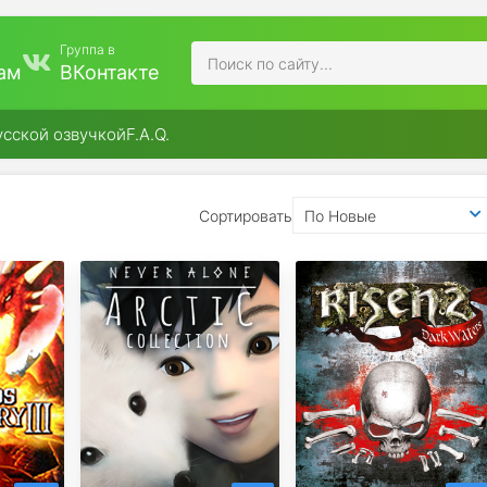
Группа в
ам
ВКонтакте
усской озвучкой
F.A.Q.
Сортировать
По Новые