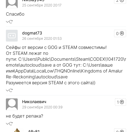
2
25 сентября 2020 20:17
Спасибо
dogmat73
0
26 сентября 2020 01:53
Сейфы от версии с GOG и STEAM совместимы!
От STEAM лежат по
пути: C:\Users\Public\Documents\Steam\CODEX\1041720\r
emote\autocloud\save а от GOG тут: C:\Users\ваше
имя\AppData\LocalLow\THQNOnline\Kingdoms of Amalur
Re-Reckoning\autocloud\save
Разумеется версия STEAM с этого сайта))
Николаевич
1
29 сентября 2020 00:39
не будет репака?
AR-81