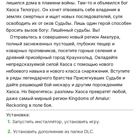
лишился дома в пламени войны. Там-то и объявился бог
Хаоса Телогрус. Он хочет отвоевать себе владения в
землях смертных и ищет новых последователей, суля
освободить их от оков Судьбы. Лишь один герой способен
бросить вызов богу: Лишённый судьбы. Вы!
Отправьтесь в совершенно новый регион Амалура,
полный заснеженных пустошей, глубоких пещер и
коварных противников, посетите горные селения и
древний приозёрный город Краунхольд. Овладейте
непредсказуемой силой Хаоса с помощью нового
небоевого навыка и нового класса снаряжения. Вступите
в ряды легендарного братства Присягнувших Судьбе и
дайте решающий бой нискару и другим порождениям
Хаоса. Но берегитесь: разломы Хаоса превратят любой,
даже самый мирный регион Kingdoms of Amalur:
Reckoning в поле боя.
Установка:
Запустить инсталлятор, установить игру.
Установить дополнение из папки DLC.