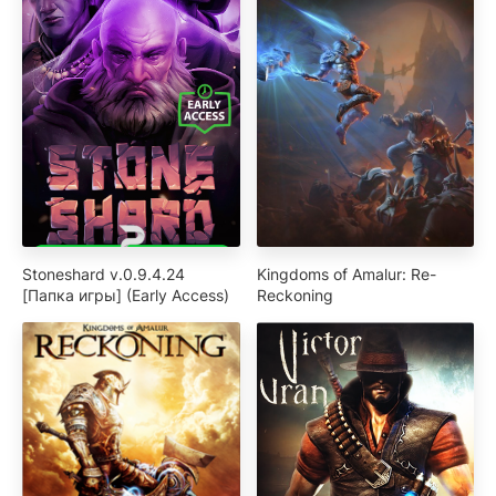
Stoneshard v.0.9.4.24
Kingdoms of Amalur: Re-
[Папка игры] (Early Access)
Reckoning