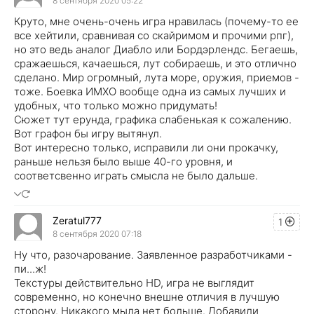
8 сентября 2020 05:22
Круто, мне очень-очень игра нравилась (почему-то ее
все хейтили, сравнивая со скайримом и прочими рпг),
но это ведь аналог Диабло или Бордэрлендс. Бегаешь,
сражаешься, качаешься, лут собираешь, и это отлично
сделано. Мир огромный, лута море, оружия, приемов -
тоже. Боевка ИМХО вообще одна из самых лучших и
удобных, что только можно придумать!
Сюжет тут ерунда, графика слабенькая к сожалению.
Вот графон бы игру вытянул.
Вот интересно только, исправили ли они прокачку,
раньше нельзя было выше 40-го уровня, и
соответсвенно играть смысла не было дальше.
Zeratul777
1
8 сентября 2020 07:18
Ну что, разочарование. Заявленное разработчиками -
пи...ж!
Текстуры действительно HD, игра не выглядит
современно, но конечно внешне отличия в лучшую
сторону. Никакого мыла нет больше. Добавили