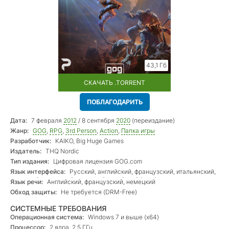
43,1 Гб
СКАЧАТЬ .TORRENT
ПОБЛАГОДАРИТЬ
Дата:
7 февраля
2012
/ 8 сентября
2020
(переиздание)
Жанр:
GOG
,
RPG
,
3rd Person
,
Action
,
Папка игры
Разработчик:
KAIKO, Big Huge Games
Издатель:
THQ Nordic
Тип издания:
Цифровая лицензия GOG.com
Язык интерфейса:
Русский, английский, французский, итальянский,
немецкий, испанский, японский, китайский (упр.)
Язык речи:
Английский, французский, немецкий
Обход защиты:
Не требуется (DRM-Free)
СИСТЕМНЫЕ ТРЕБОВАНИЯ
Операционная система:
Windows 7 и выше (х64)
Процессор:
2 ядра, 2.5 ГГц