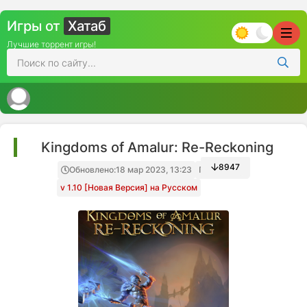
Игры от
Хатаб
Лучшие торрент игры!
Kingdoms of Amalur: Re-Reckoning
8947
Обновлено:
18 мар 2023, 13:23
Папка игры
v 1.10 [Новая Версия] на Русском