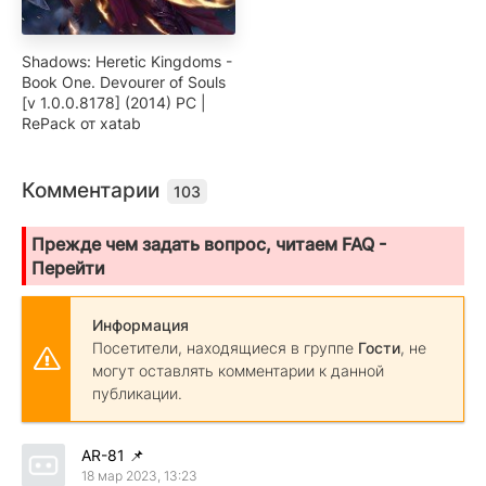
Shadows: Heretic Kingdoms -
Book One. Devourer of Souls
[v 1.0.0.8178] (2014) PC |
RePack от xatab
Комментарии
103
Прежде чем задать вопрос, читаем FAQ -
Перейти
Информация
Посетители, находящиеся в группе
Гости
, не
могут оставлять комментарии к данной
публикации.
AR-81
📌
18 мар 2023, 13:23