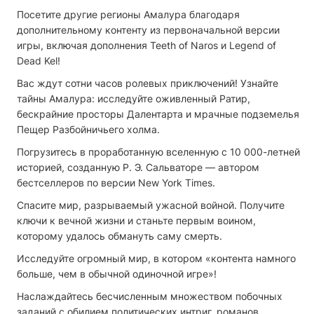
Посетите другие регионы Амалура благодаря
дополнительному контенту из первоначальной версии
игры, включая дополнения Teeth of Naros и Legend of
Dead Kel!
Вас ждут сотни часов ролевых приключений! Узнайте
тайны Амалура: исследуйте оживленный Ратир,
бескрайние просторы Далентарта и мрачные подземелья
Пещер Разбойничьего холма.
Погрузитесь в проработанную вселенную с 10 000-летней
историей, созданную Р. Э. Сальваторе — автором
бестселлеров по версии New York Times.
Спасите мир, разрываемый ужасной войной. Получите
ключи к вечной жизни и станьте первым воином,
которому удалось обмануть саму смерть.
Исследуйте огромный мир, в котором «контента намного
больше, чем в обычной одиночной игре»!
Наслаждайтесь бесчисленным множеством побочных
заданий с обилием политических интриг, романов,