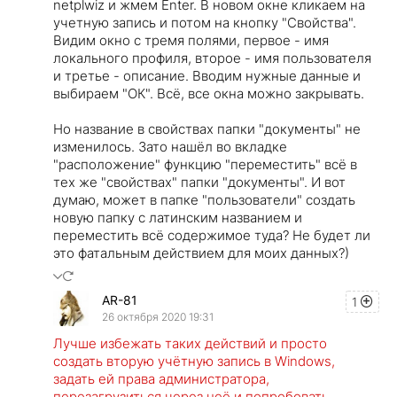
netplwiz и жмем Enter. В новом окне кликаем на
учетную запись и потом на кнопку "Свойства".
Видим окно с тремя полями, первое - имя
локального профиля, второе - имя пользователя
и третье - описание. Вводим нужные данные и
выбираем "ОК". Всё, все окна можно закрывать.
Но название в свойствах папки "документы" не
изменилось. Зато нашёл во вкладке
"расположение" функцию "переместить" всё в
тех же "свойствах" папки "документы". И вот
думаю, может в папке "пользователи" создать
новую папку с латинским названием и
переместить всё содержимое туда? Не будет ли
это фатальным действием для моих данных?)
AR-81
1
26 октября 2020 19:31
Лучше избежать таких действий и просто
создать вторую учётную запись в Windows,
задать ей права администратора,
перезагрузиться через неё и попробовать