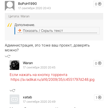
BoPoH1990
0
17 сентября 2020 20:43
Цитата: Waran
Дополнение.
Показать / Скрыть текст
Администрация, это тоже ваш проект, доверять
можно?
Waran
0
17 сентября 2020 20:45
Если нажать на кнопку торрента
https://a.radikal.ru/a16/2009/35/c4551797d248.jpg
xatab
1
17 сентября 2020 20:49