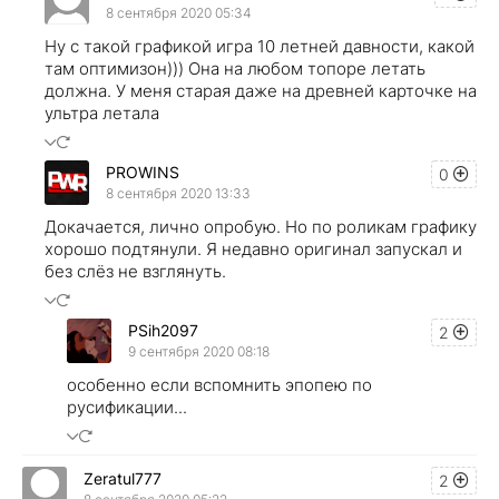
8 сентября 2020 05:34
Ну с такой графикой игра 10 летней давности, какой
там оптимизон))) Она на любом топоре летать
должна. У меня старая даже на древней карточке на
ультра летала
PROWINS
0
8 сентября 2020 13:33
Докачается, лично опробую. Но по роликам графику
хорошо подтянули. Я недавно оригинал запускал и
без слёз не взглянуть.
PSih2097
2
9 сентября 2020 08:18
особенно если вспомнить эпопею по
русификации...
Zeratul777
2