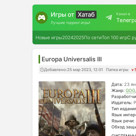
Игры от
Хатаб
Канал в
Телегр
Лучшие торрент игры!
Новые игры
2024
2025
По сети
Топ 100 игр
С р
Europa Universalis III
Добавлено:
25 мар 2023, 12:01
Папка игры
v 
Дата:
23 я
Жанр:
GOG
Разработчи
Издатель:
P
Тип издания
Язык интер
Язык речи:
Обход защ
СИСТЕМНЫ