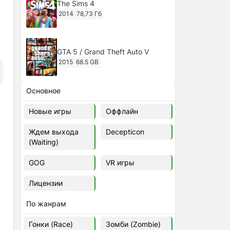
The Sims 4
2014
78,73 Гб
GTA 5 / Grand Theft Auto V
2015
68.5 GB
Основное
Ghost of Tsushima: Director's Cut
v.1053.8.1023.1614 [RePack
Новые игры
Оффлайн
Decepticon] (2024)
2024
38.5 gb
Ждем выхода
Decepticon
(Waiting)
Cyberpunk 2077
2020
49.4 GB
GOG
VR игры
Лицензии
Ghost of Tsushima: Director's Cut
v.1053.9.0623.1807 [Папка
По жанрам
игры] (2020-2024)
2020-2024
68,09 Гб
Гонки (Race)
Зомби (Zombie)