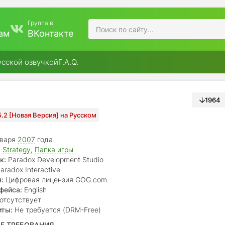
Группа в
ам
ВКонтакте
усской озвучкой
F.A.Q.
1964
5.2 [Новая Версия] на Русском
нваря
2007
года
,
Strategy
,
Папка игры
к:
Paradox Development Studio
aradox Interactive
:
Цифровая лицензия GOG.com
фейса:
English
отсутствует
иты:
Не требуется (DRM-Free)
Е ТРЕБОВАНИЯ