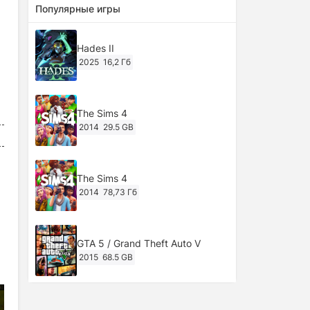
Популярные игры
Hades II
2025
16,2 Гб
The Sims 4
2014
29.5 GB
The Sims 4
2014
78,73 Гб
GTA 5 / Grand Theft Auto V
2015
68.5 GB
Ghost of Tsushima: Director's Cut