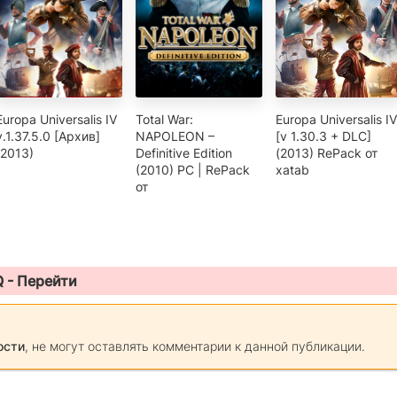
Europa Universalis IV
Total War:
Europa Universalis IV
v.1.37.5.0 [Архив]
NAPOLEON –
[v 1.30.3 + DLC]
(2013)
Definitive Edition
(2013) RePack от
(2010) PC | RePack
xatab
от
Q -
Перейти
ости
, не могут оставлять комментарии к данной публикации.