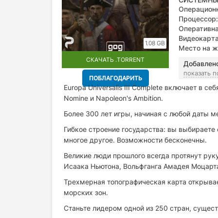
Операционн
Процессор:
Оперативна
Видеокарта
1.08 GB
2.0 or bette
Место на ж
СКАЧАТЬ .TORRENT
Добавлен
показать 
ПОБЛАГОДАРИТЬ
Europa Universalis III Complete включает в себ
Nomine и Napoleon's Ambition.
Более 300 лет игры, начиная с любой даты м
Гибкое строение государства: вы выбираете 
многое другое. Возможности бесконечны.
Великие люди прошлого всегда протянут руку
Исаака Ньютона, Вольфганга Амадея Моцарта
Трехмерная топографическая карта открывае
морских зон.
Станьте лидером одной из 250 стран, сущест