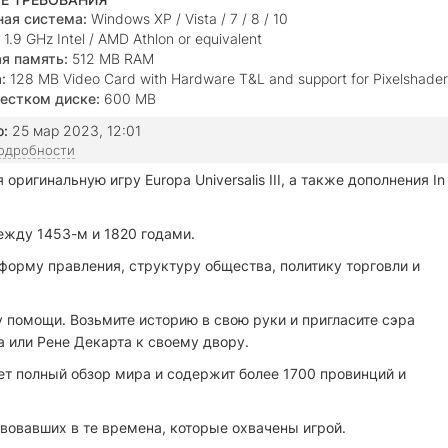
ая система:
Windows XP / Vista / 7 / 8 / 10
1.9 GHz Intel / AMD Athlon or equivalent
я память:
512 MB RAM
:
128 MB Video Card with Hardware T&L and support for Pixelshader
r
естком диске:
600 MB
о:
25 мар 2023, 12:01
подробности
я оригинальную игру Europa Universalis III, а также дополнения In
ежду 1453-м и 1820 годами.
форму правления, структуру общества, политику торговли и
 помощи. Возьмите историю в свою руки и пригласите сэра
 или Рене Декарта к своему двору.
т полный обзор мира и содержит более 1700 провинций и
вовавших в те времена, которые охвачены игрой.