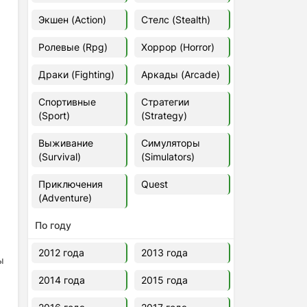
Euro Truck Simulator 2 v.1.60.1.7s
Экшен (Action)
Стелс (Stealth)
[Папка игры] (2012)
2012
37,77 Гб
Ролевые (Rpg)
Хоррор (Horror)
Драки (Fighting)
Аркады (Arcade)
Forza Horizon 5 v.688.044
[Папка игры] (2021)
Спортивные
Стратегии
2021
176,66 Гб
(Sport)
(Strategy)
Выживание
Симуляторы
V Rising
(Survival)
(Simulators)
2024
3.4 gb
Приключения
Quest
(Adventure)
По году
2012 года
2013 года
ы
2014 года
2015 года