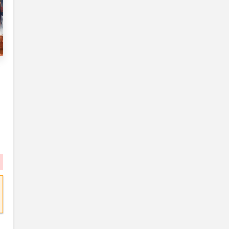
V Rising
2024
3.4 gb