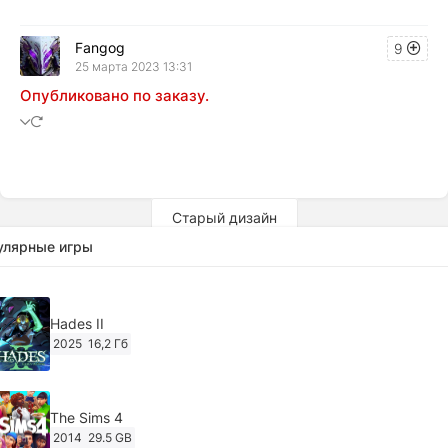
Fangog
9
25 марта 2023 13:31
Опубликовано по заказу.
Старый дизайн
улярные игры
Hades II
2025
16,2 Гб
The Sims 4
2014
29.5 GB