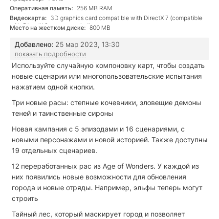
Оперативная память:
256 MB RAM
Видеокарта:
3D graphics card compatible with DirectX 7 (compatible
with DirectX 9 recommended)
Место на жестком диске:
800 MB
Добавлено:
25 мар 2023, 13:30
показать подробности
Используйте случайную компоновку карт, чтобы создать
новые сценарии или многопользовательские испытания
нажатием одной кнопки.
Три новые расы: степные кочевники, зловещие демоны
теней и таинственные сироны
Новая кампания с 5 эпизодами и 16 сценариями, с
новыми персонажами и новой историей. Также доступны
19 отдельных сценариев.
12 переработанных рас из Age of Wonders. У каждой из
них появились новые возможности для обновления
города и новые отряды. Например, эльфы теперь могут
строить
Тайный лес, который маскирует город и позволяет