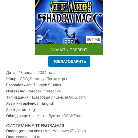
664 MB
СКАЧАТЬ .TORRENT
ПОБЛАГОДАРИТЬ
Дата:
13 января
2004
года
Жанр:
GOG
,
Strategy
,
Папка игры
Разработчик:
Triumph Studios
Издатель:
Paradox Interactive
Тип издания:
Цифровая лицензия GOG.com
Язык интерфейса:
English
Язык речи:
English
Обход защиты:
Не требуется (DRM-Free)
СИСТЕМНЫЕ ТРЕБОВАНИЯ
Операционная система:
Windows XP / Vista
Процессор:
1 GHz