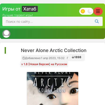
Игры от
Хатаб
Лучшие торрент игры!
Never Alone Arctic Collection
1898
Добавлено:
1 апр 2023, 15:32
Папка игры
v 1.8 [Новая Версия] на Русском