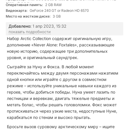
5600+ @ 2.8 GHz
Оперативная память:
2 GB RAM
Видеокарта:
GeForce 240 GT or Radeon HD 6570
Место на жестком диске:
3 GB
Добавлено:
1 апр 2023, 15:32
показать подробности
Набор Arctic Collection содержит оригинальную игру,
дополнение «Never Alone: Foxtales», рассказывающее
новую историю, содержащее три дополнительных
уровня, и оригинальный саундтрек.
Сыграйте за Нуну и Фокса. В любой момент
переключайтесь между двумя персонажами нажатием
одной кнопки или играйте с другом в совместном
режиме – используйте уникальные навыки каждого из
героев, чтобы добиться победы. Нуна умеет лазить по
лестницам и веревкам, двигать тяжелые предметы и
метать болас, чтобы решать головоломки. Фокс может
протискиваться через узкие места, недоступные Нуне,
карабкаться по стенам и высоко прыгать.
Бросьте вызов суровому арктическому миру – ищите