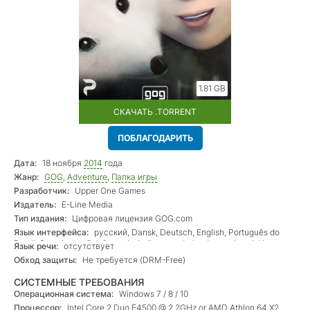
1.81 GB
СКАЧАТЬ .TORRENT
ПОБЛАГОДАРИТЬ
Дата:
18 ноября
2014
года
Жанр:
GOG
,
Adventure
,
Папка игры
Разработчик:
Upper One Games
Издатель:
E-Line Media
Тип издания:
Цифровая лицензия GOG.com
Язык интерфейса:
русский, Dansk, Deutsch, English, Português do
Brasil, Suomi, español, français, italiano, nederlands, norsk, polski,
Язык речи:
отсутствует
svenska, 中文(简体), 日本語, 한국어
Обход защиты:
Не требуется (DRM-Free)
СИСТЕМНЫЕ ТРЕБОВАНИЯ
Операционная система:
Windows 7 / 8 / 10
Процессор:
Intel Core 2 Duo E4500 @ 2.2GHz or AMD Athlon 64 X2