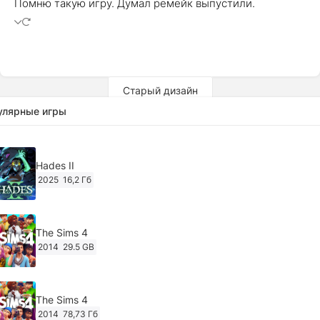
Помню такую игру. Думал ремейк выпустили.
Старый дизайн
улярные игры
Hades II
2025
16,2 Гб
The Sims 4
2014
29.5 GB
The Sims 4
2014
78,73 Гб