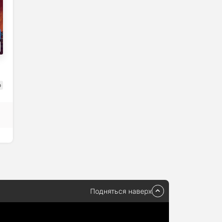
о
Подняться наверх