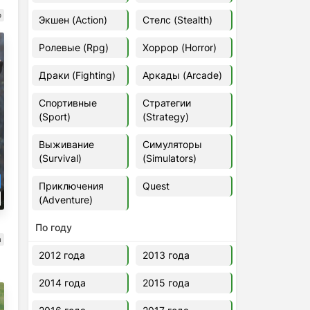
Euro Truck Simulator 2 v.1.60.1.7s
о
Экшен (Action)
Стелс (Stealth)
[Папка игры] (2012)
2012
37,77 Гб
Ролевые (Rpg)
Хоррор (Horror)
Драки (Fighting)
Аркады (Arcade)
Forza Horizon 5 v.688.044
[Папка игры] (2021)
Спортивные
Стратегии
2021
176,66 Гб
(Sport)
(Strategy)
Выживание
Симуляторы
V Rising
(Survival)
(Simulators)
2024
3.4 gb
Приключения
Quest
(Adventure)
По году
а
2012 года
2013 года
2014 года
2015 года