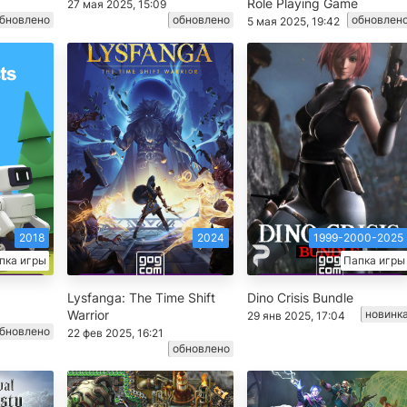
Role Playing Game
27 мая 2025, 15:09
бновлено
обновлено
обновлен
5 мая 2025, 19:42
2018
2024
1999-2000-2025
пка игры
Папка игры
Lysfanga: The Time Shift
Dino Crisis Bundle
Warrior
новинк
29 янв 2025, 17:04
бновлено
22 фев 2025, 16:21
обновлено