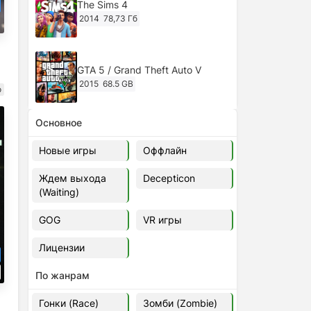
The Sims 4
2014
78,73 Гб
GTA 5 / Grand Theft Auto V
2015
68.5 GB
о
Основное
Ghost of Tsushima: Director's Cut
v.1053.8.1023.1614 [RePack
Новые игры
Оффлайн
Decepticon] (2024)
2024
38.5 gb
Ждем выхода
Decepticon
(Waiting)
Cyberpunk 2077
2020
49.4 GB
GOG
VR игры
Лицензии
Ghost of Tsushima: Director's Cut
v.1053.9.0623.1807 [Папка
По жанрам
игры] (2020-2024)
2020-2024
68,09 Гб
Гонки (Race)
Зомби (Zombie)