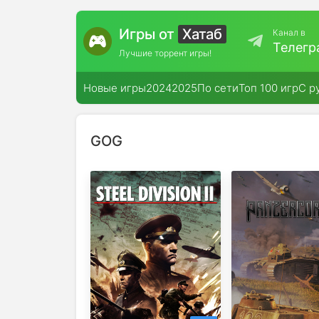
Игры от
Хатаб
Канал в
Телегр
Лучшие торрент игры!
Новые игры
2024
2025
По сети
Топ 100 игр
С р
GOG