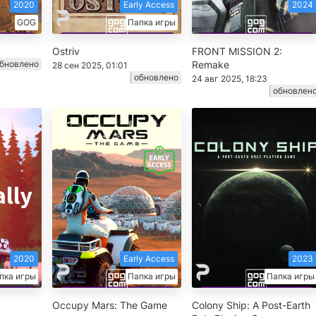
2020
Early Access
2024
GOG
Папка игры
Ostriv
FRONT MISSION 2:
бновлено
Remake
28 сен 2025, 01:01
обновлено
24 авг 2025, 18:23
обновлен
2020
Early Access
2023
пка игры
Папка игры
Папка игры
Occupy Mars: The Game
Colony Ship: A Post-Earth