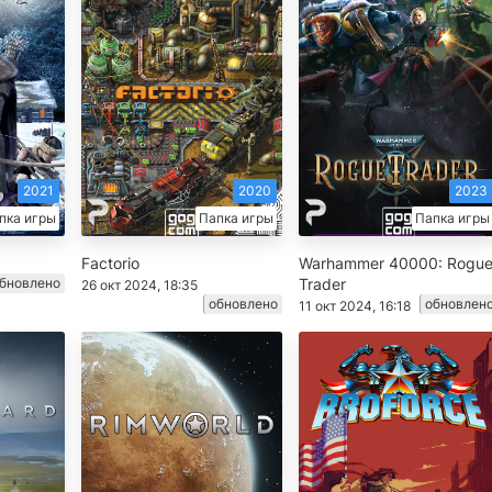
2021
2020
2023
пка игры
Папка игры
Папка игры
Factorio
Warhammer 40000: Rogu
бновлено
Trader
26 окт 2024, 18:35
обновлено
обновлен
11 окт 2024, 16:18