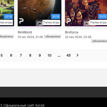
2018
2018
2015
пка игры
Папка игры
Папка игры
RimWorld
Broforce
бновлено
обновлено
10 окт 2024, 21:29
22 сен 2024, 23:36
обновлен
5
6
7
8
9
10
...
45
25 Официальный сайт Хатаб