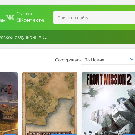
Группа в
ам
ВКонтакте
усской озвучкой
F.A.Q.
Сортировать
По Новые