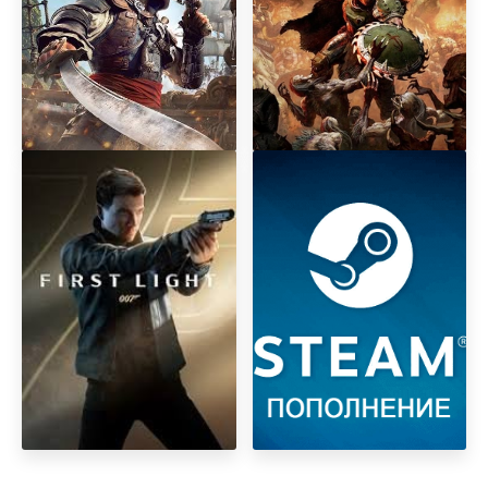
Assаssin's Creed Black Flag
DOOM: The Dark Ages
Resynced
Premium Edition + DLC
Revelations
007 First Light
АВТОМАТИЧЕСКОЕ
ПОПОЛНЕНИЕ БАЛАНСА
STEAM STEAM РФ-КЗ-UA-
СНГ