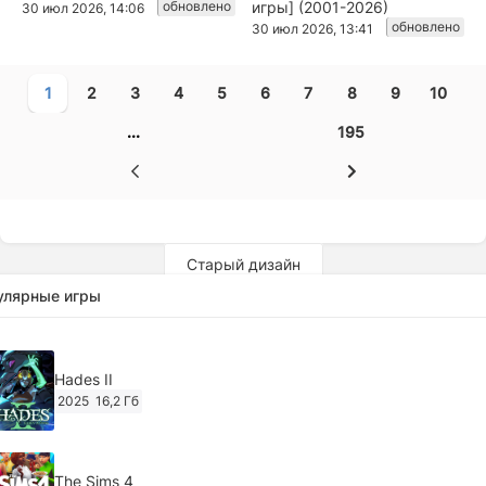
обновлено
игры] (2001-2026)
30 июл 2026, 14:06
обновлено
30 июл 2026, 13:41
1
2
3
4
5
6
7
8
9
10
...
195
Старый дизайн
улярные игры
Hades II
2025
16,2 Гб
The Sims 4