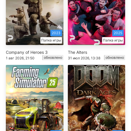
2023
2025
Папка игры
Папка игры
Company of Heroes 3
The Alters
обновлено
обновлено
1 авг 2026, 21:50
31 июл 2026, 13:38