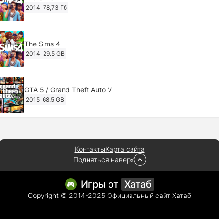
2014
78,73 Гб
The Sims 4
2014
29.5 GB
GTA 5 / Grand Theft Auto V
2015
68.5 GB
Ghost of Tsushima: Director's Cut v.1053.8.1023.1614
[RePack Decepticon] (2024)
Контакты
Карта сайта
2024
38.5 gb
Подняться наверх
Cyberpunk 2077
Игры от
Хатаб
2020
49.4 GB
Copyright © 2014-2025 Официальный сайт Хатаб