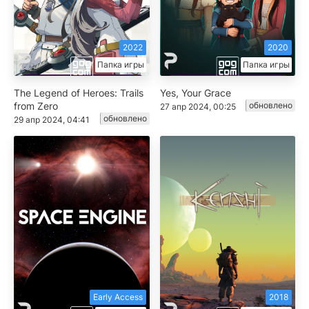
2022
2020
Папка игры
Папка игры
The Legend of Heroes: Trails
Yes, Your Grace
from Zero
обновлено
27 апр 2024, 00:25
обновлено
29 апр 2024, 04:41
Early Access
2018