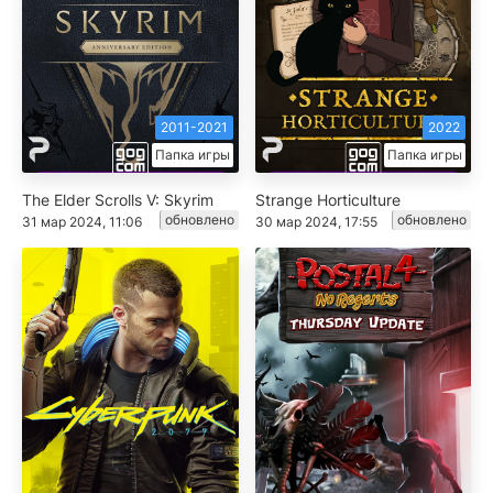
2011-2021
2022
Папка игры
Папка игры
The Elder Scrolls V: Skyrim
Strange Horticulture
обновлено
обновлено
31 мар 2024, 11:06
30 мар 2024, 17:55