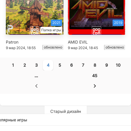
2021
2019
Папка игры
Patron
AMID EVIL
обновлено
обновлено
9 мар 2024, 18:55
9 мар 2024, 18:45
1
2
3
4
5
6
7
8
9
10
...
45
Старый дизайн
улярные игры