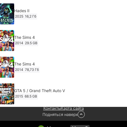
Hades II
2025
16,2 Гб
The Sims 4
2014
29.5 GB
The Sims 4
2014
78,73 Гб
GTA 5 / Grand Theft Auto V
2015
68.5 GB
Контакты
Карта сайта
Подняться наверх
Ghost of Tsushima: Director's Cut v.1053.8.1023.1614
[RePack Decepticon] (2024)
2024
38.5 gb