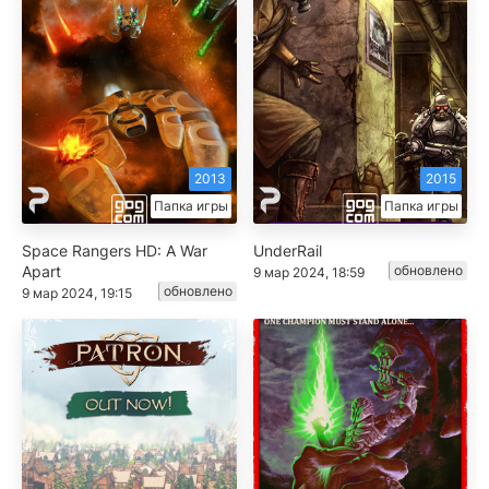
2013
2015
Папка игры
Папка игры
Space Rangers HD: A War
UnderRail
Apart
обновлено
9 мар 2024, 18:59
обновлено
9 мар 2024, 19:15