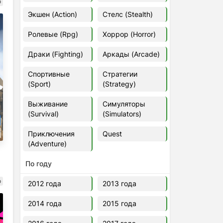
о
Euro Truck Simulator 2 v.1.60.1.7s
Экшен (Action)
Стелс (Stealth)
[Папка игры] (2012)
2012
37,77 Гб
Ролевые (Rpg)
Хоррор (Horror)
Драки (Fighting)
Аркады (Arcade)
Forza Horizon 5 v.688.044
[Папка игры] (2021)
Спортивные
Стратегии
2021
176,66 Гб
(Sport)
(Strategy)
Выживание
Симуляторы
V Rising
(Survival)
(Simulators)
2024
3.4 gb
Приключения
Quest
(Adventure)
По году
о
2012 года
2013 года
2014 года
2015 года