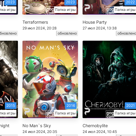
2023
2023
2022
пка игры
Папка игры
Папка игры
Terraformers
House Party
29 июл 2024, 20:28
27 июл 2024, 13:38
бновлено
обновлено
обновлен
2015
2016
2021
пка игры
Папка игры
Папка игры
night
No Man`s Sky
Chernobylite
24 июл 2024, 20:35
24 июл 2024, 10:45