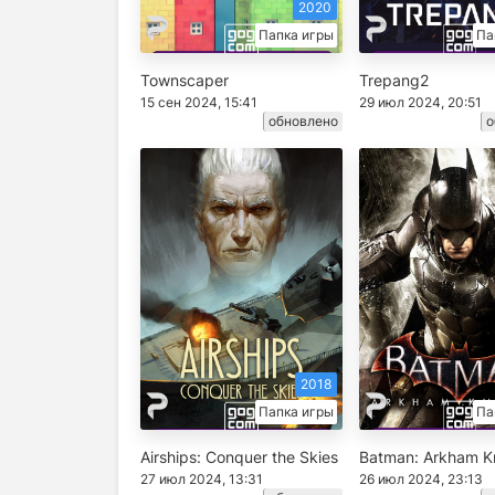
2020
Папка игры
Па
Townscaper
Trepang2
15 сен 2024, 15:41
29 июл 2024, 20:51
обновлено
о
2018
Папка игры
Па
Airships: Conquer the Skies
Batman: Arkham K
27 июл 2024, 13:31
26 июл 2024, 23:13