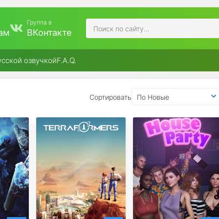
Группа в
ам
ВКонтакте
усской озвучкой
F.A.Q.
Сортировать
По Новые