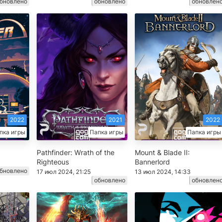
бновлено
обновлено
обновлен
2022
2021
2022
пка игры
Папка игры
Папка игры
Pathfinder: Wrath of the
Mount & Blade II:
Righteous
Bannerlord
бновлено
17 июл 2024, 21:25
13 июл 2024, 14:33
обновлено
обновлен