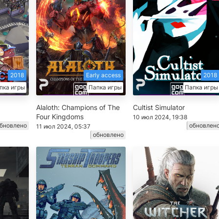
2018
Early access
2018
пка игры
Папка игры
Папка игры
Alaloth: Champions of The
Cultist Simulator
Four Kingdoms
10 июл 2024, 19:38
бновлено
обновлен
11 июл 2024, 05:37
обновлено