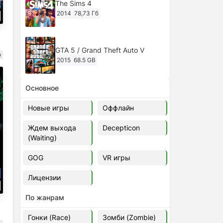
The Sims 4
2014
78,73 Гб
GTA 5 / Grand Theft Auto V
о
2015
68.5 GB
Основное
Ghost of Tsushima: Director's Cut
v.1053.8.1023.1614 [RePack
Новые игры
Оффлайн
Decepticon] (2024)
2024
38.5 gb
Ждем выхода
Decepticon
(Waiting)
Cyberpunk 2077
2020
49.4 GB
GOG
VR игры
Лицензии
Ghost of Tsushima: Director's Cut
v.1053.9.0623.1807 [Папка
По жанрам
игры] (2020-2024)
2020-2024
68,09 Гб
Гонки (Race)
Зомби (Zombie)