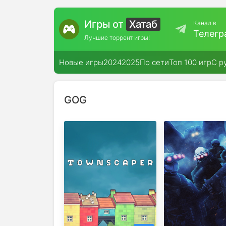
Игры от
Хатаб
Канал в
Телегр
Лучшие торрент игры!
Новые игры
2024
2025
По сети
Топ 100 игр
С р
GOG