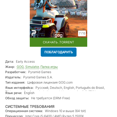
7 Гб
СКАЧАТЬ .TORRENT
ПОБЛАГОДАРИТЬ
Дата:
Early Access
Жанр:
GOG
,
Simulator
,
Папка игры
Разработчик:
Pyramid Games
Издатель:
Pyramid Games S.A.
Тип издания:
Цифровая лицензия GOG.com
Язык интерфейса:
Русский, Deutsch, English, Português do Brasil,
Türkçe, español, français, italiano, polski, português, 中文(简体)
Язык речи:
English
Обход защиты:
Не требуется (DRM-Free)
СИСТЕМНЫЕ ТРЕБОВАНИЯ
Операционная система:
Windows 10 и выше (64-bit)
Процессор:
Intel Core i5-6400 / AMD Ryzen 5 1500X