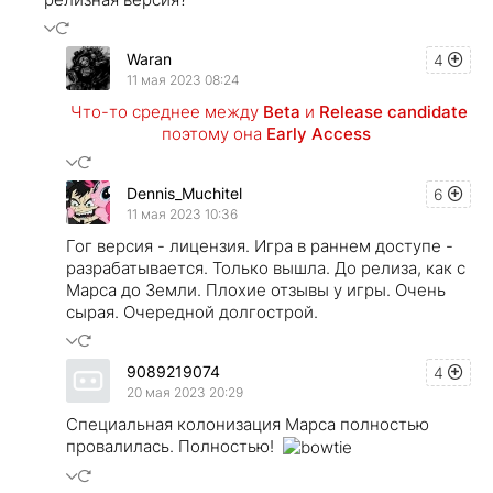
Waran
4
11 мая 2023 08:24
Что-то среднее между
Beta
и
Release candidate
поэтому она
Early Access
Dennis_Muchitel
6
11 мая 2023 10:36
Гог версия - лицензия. Игра в раннем доступе -
разрабатывается. Только вышла. До релиза, как с
Марса до Земли. Плохие отзывы у игры. Очень
сырая. Очередной долгострой.
9089219074
4
20 мая 2023 20:29
Специальная колонизация Марса полностью
провалилась. Полностью!