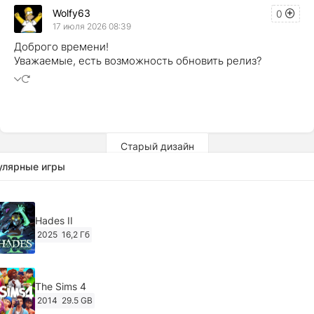
Wolfy63
0
17 июля 2026 08:39
Доброго времени!
Уважаемые, есть возможность обновить релиз?
Старый дизайн
улярные игры
Hades II
2025
16,2 Гб
The Sims 4
2014
29.5 GB