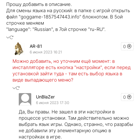
Прошу добавить в описание.
Для смены языка на русский: в папке с игрой открыть
файл "goggame-1857547443.info" блокнотом. В 5ой
строчке меняем
"language": "Russian", в 7ой строчке "ru-RU".
AR-81
0
6 июня 2023 16:21
Можно добавить, но уточним ещё момент: в
инсталляторе есть кнопка "настройки", если перед
установкой зайти туда - там есть выбор языка в
виде выпадающего меню?
UnBlaZer
0
6 июня 2023 17:30
Да, Вы правы. Не зашел в эти настройки в
процессе установки. Там действительно можно
выбрать язык игры. Однако, странно, что разрабы
не добавили эту элементарную опцию в
настройках в игре.