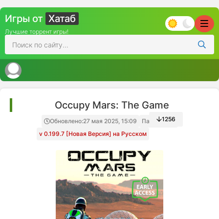
Игры от
Хатаб
Лучшие торрент игры!
Occupy Mars: The Game
1256
Обновлено:
27 мая 2025, 15:09
Папка игры
v 0.199.7 [Новая Версия] на Русском