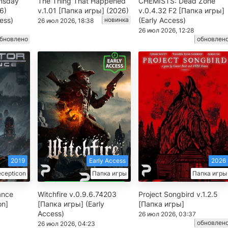
msday
The Thing That Happened
CHEMISTS: Dead Zone
6)
v.1.01 [Папка игры] (2026)
v.0.4.32 F2 [Папка игры]
ess)
новинка
(Early Access)
26 июл 2026, 18:38
26 июл 2026, 12:28
бновлено
обновлен
2019
Early Access
2026
cepticon
Папка игры
Папка игры
ance
Witchfire v.0.9.6.74203
Project Songbird v.1.2.5
on]
[Папка игры] (Early
[Папка игры]
Access)
26 июл 2026, 03:37
обновлен
26 июл 2026, 04:23