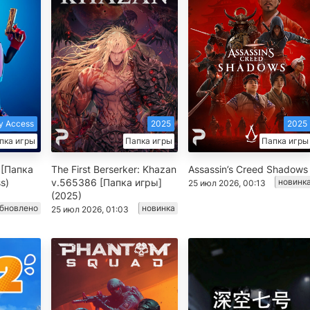
ly Access
2025
2025
пка игры
Папка игры
Папка игры
 [Папка
The First Berserker: Khazan
Assassin’s Creed Shadows
s)
v.565386 [Папка игры]
новинк
25 июл 2026, 00:13
(2025)
бновлено
новинка
25 июл 2026, 01:03