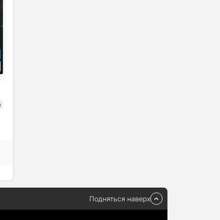
а
Подняться наверх