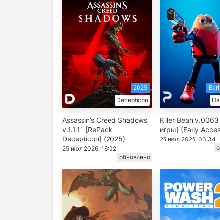
2025
Ear
Decepticon
Па
Assassin’s Creed Shadows
Killer Bean v.0063
v.1.1.11 [RePack
игры] (Early Acces
Decepticon] (2025)
25 июл 2026, 03:34
о
25 июл 2026, 16:02
обновлено