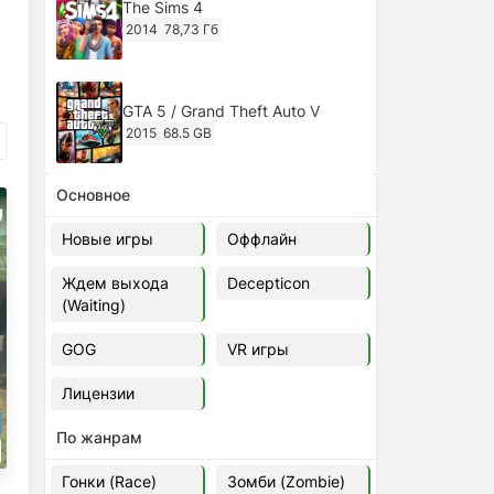
The Sims 4
2014
78,73 Гб
GTA 5 / Grand Theft Auto V
2015
68.5 GB
Основное
Ghost of Tsushima: Director's Cut
v.1053.8.1023.1614 [RePack
Новые игры
Оффлайн
Decepticon] (2024)
2024
38.5 gb
Ждем выхода
Decepticon
(Waiting)
Cyberpunk 2077
2020
49.4 GB
GOG
VR игры
Лицензии
Ghost of Tsushima: Director's Cut
v.1053.9.0623.1807 [Папка
По жанрам
игры] (2020-2024)
2020-2024
68,09 Гб
Гонки (Race)
Зомби (Zombie)