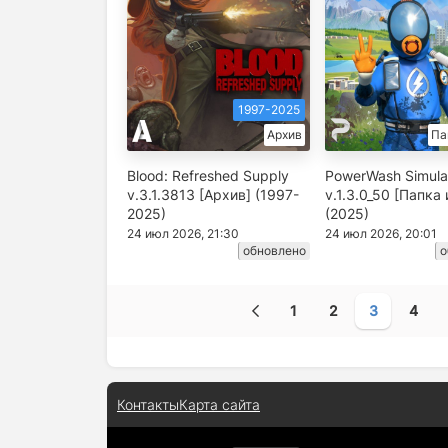
1997-2025
Архив
Па
Blood: Refreshed Supply
PowerWash Simula
v.3.1.3813 [Архив] (1997-
v.1.3.0_50 [Папка
2025)
(2025)
24 июл 2026, 21:30
24 июл 2026, 20:01
обновлено
о
1
2
3
4
Контакты
Карта сайта