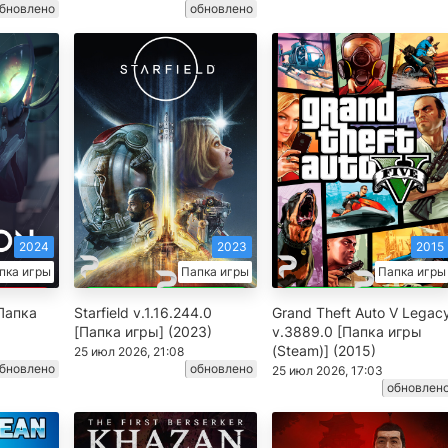
бновлено
обновлено
2024
2023
2015
пка игры
Папка игры
Папка игры
[Папка
Starfield v.1.16.244.0
Grand Theft Auto V Legac
[Папка игры] (2023)
v.3889.0 [Папка игры
(Steam)] (2015)
25 июл 2026, 21:08
бновлено
обновлено
25 июл 2026, 17:03
обновлен