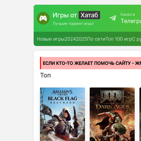
Игры от
Хатаб
Канал в
Телегр
Лучшие торрент игры!
Новые игры
2024
2025
По сети
Топ 100 игр
С р
ЕСЛИ КТО-ТО ЖЕЛАЕТ ПОМОЧЬ САЙТУ - Ж
Топ
Популярные игры
Assаssin's Creed
DOOM: The Dark