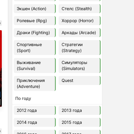
Euro Truck Simulator 2 v.1.60.1.7s
Экшен (Action)
Стелс (Stealth)
[Папка игры] (2012)
2012
37,77 Гб
Ролевые (Rpg)
Хоррор (Horror)
о
Драки (Fighting)
Аркады (Arcade)
Forza Horizon 5 v.688.044
[Папка игры] (2021)
Спортивные
Стратегии
2021
176,66 Гб
(Sport)
(Strategy)
Выживание
Симуляторы
V Rising
(Survival)
(Simulators)
2024
3.4 gb
Приключения
Quest
(Adventure)
По году
2012 года
2013 года
2014 года
2015 года
о