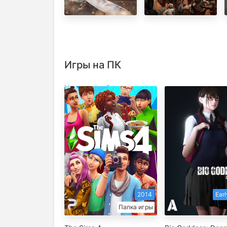
Black Flag
Ages Premium
Resynced
Edition + DLC
Revelations
Игры на ПК
Новинки и обновления
2014
Ear
Папка игры