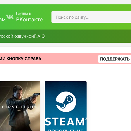
Группа в
ам
ВКонтакте
усской озвучкой
F.A.Q.
МИ КНОПКУ СПРАВА
ПОДДЕРЖАТЬ
007 First Light
АВТОМАТИЧЕСКОЕ