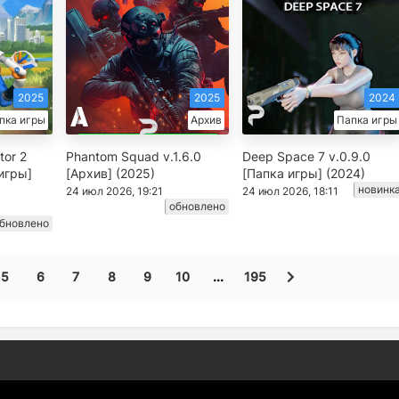
2025
2025
2024
пка игры
Архив
Папка игры
tor 2
Phantom Squad v.1.6.0
Deep Space 7 v.0.9.0
 игры]
[Архив] (2025)
[Папка игры] (2024)
новинк
24 июл 2026, 19:21
24 июл 2026, 18:11
обновлено
бновлено
5
6
7
8
9
10
...
195