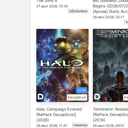
The Sims 4
Bio Goddess: Doo
Begins (2026/07/2
27 июл 2026, 10:18
обновлено
[Архив] (Early Acc
26 июл 2026, 20:17
о
2026
Decepticon
De
Halo: Campaign Evolved
Terminator: Resist
[RePack Decepticon]
[RePack Deceptic
(2026)
(2019)
новинка
26 июл 2026, 11:47
26 июл 2026, 09:51