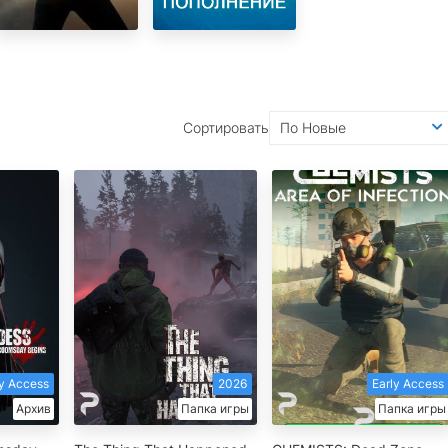
ПОПОЛНЕНИЕ
БАЛАНСА STEAM
STEAM РФ-КЗ-UA-
СНГ
Сортировать
По Новые
ly Access
2026
Early Access
Архив
Папка игры
Папка игры