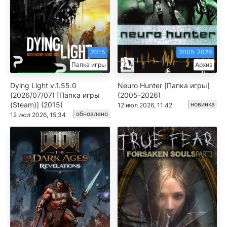
2015
2005-2026
Папка игры
Архив
Dying Light v.1.55.0
Neuro Hunter [Папка игры]
(2026/07/07) [Папка игры
(2005-2026)
(Steam)] (2015)
новинка
12 июл 2026, 11:42
обновлено
12 июл 2026, 15:34