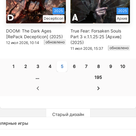
2025
2025
Decepticon
Архив
DOOM: The Dark Ages
True Fear: Forsaken Souls
[RePack Decepticon] (2025)
Part 3 v.1.1.25:25 [Архив]
обновлено
(2025)
12 июл 2026, 10:14
обновлено
11 июл 2026, 15:37
1
2
3
4
5
6
7
8
9
10
...
195
Старый дизайн
улярные игры