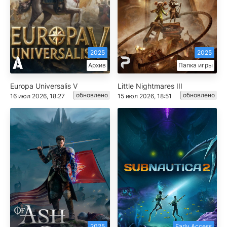
2025
2025
Архив
Папка игры
Europa Universalis V
Little Nightmares III
обновлено
обновлено
16 июл 2026, 18:27
15 июл 2026, 18:51
2025
Early Access