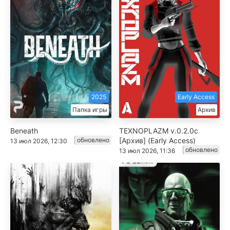
2025
Early Access
Папка игры
Архив
Beneath
TEXNOPLAZM v.0.2.0с
обновлено
[Архив] (Early Access)
13 июл 2026, 12:30
обновлено
13 июл 2026, 11:36