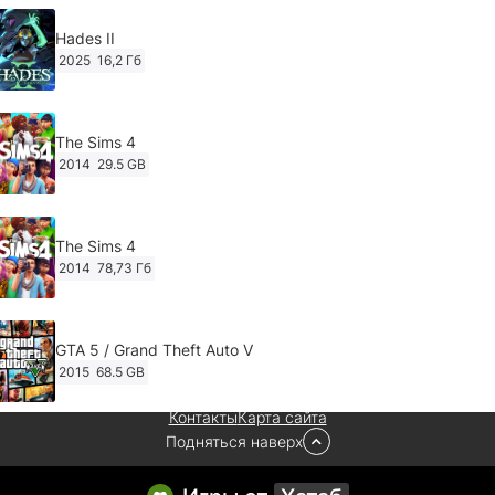
Hades II
2025
16,2 Гб
The Sims 4
2014
29.5 GB
The Sims 4
2014
78,73 Гб
GTA 5 / Grand Theft Auto V
2015
68.5 GB
Контакты
Карта сайта
Подняться наверх
Ghost of Tsushima: Director's Cut v.1053.8.1023.1614
[RePack Decepticon] (2024)
2024
38.5 gb