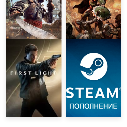
Assаssin's Creed Black Flag
DOOM: The Dark Ages
Resynced
Premium Edition + DLC
Revelations
007 First Light
АВТОМАТИЧЕСКОЕ
ПОПОЛНЕНИЕ БАЛАНСА
STEAM STEAM РФ-КЗ-UA-
СНГ