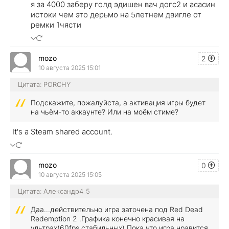
я за 4000 заберу голд эдишен вач догс2 и асасин
истоки чем это дерьмо на 5летнем двигле от
ремки 1чясти
mozo
2
10 августа 2025 15:01
Цитата: PORCHY
Подскажите, пожалуйста, а активация игры будет
на чьём-то аккаунте? Или на моём стиме?
It's a Steam shared account.
mozo
0
10 августа 2025 15:05
Цитата: Александр4_5
Даа...действительно игра заточена под Red Dead
Redemption 2 .Графика конечно красивая на
ультрах(60fps стабильных).Пока что игра нравится