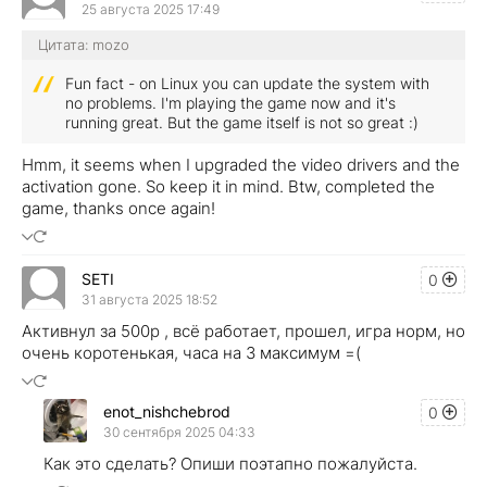
25 августа 2025 17:49
Цитата: mozo
Fun fact - on Linux you can update the system with
no problems. I'm playing the game now and it's
running great. But the game itself is not so great :)
Hmm, it seems when I upgraded the video drivers and the
activation gone. So keep it in mind. Btw, completed the
game, thanks once again!
SETI
0
31 августа 2025 18:52
Активнул за 500р , всё работает, прошел, игра норм, но
очень коротенькая, часа на 3 максимум =(
enot_nishchebrod
0
30 сентября 2025 04:33
Как это сделать? Опиши поэтапно пожалуйста.