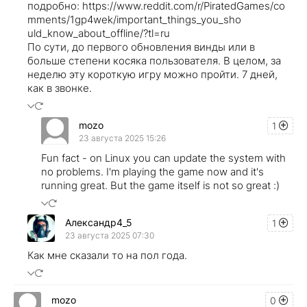
подробно: https://www.reddit.com/r/PiratedGames/co
mments/1gp4wek/important_things_you_sho
uld_know_about_offline/?tl=ru
По сути, до первого обновления винды или в
больше степени косяка пользователя. В целом, за
неделю эту короткую игру можно пройти. 7 дней,
как в звонке.
mozo
1
23 августа 2025 15:26
Fun fact - on Linux you can update the system with
no problems. I'm playing the game now and it's
running great. But the game itself is not so great :)
Александр4_5
1
23 августа 2025 07:30
Как мне сказали то на пол года.
mozo
0