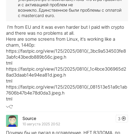
и с активацией проблем не
возникло..Единственное были проблемы с оплатой
с mastercard euro.
I'm from EU and it was even harder but I paid with crypto
and there was no problems at all.
Here are some screens from Linux, it's working like a
charm, 1440p:
https://fastpic.org/view/125/2025/0810/_3bc9a534503fe8
3abfc43bedb889b56c.jpeg.h
tml
https://fastpic.org/view/125/2025/0810/_1c4bce306965d2
8ad3daab14e94ea81d.jpeg.h
tml
https://fastpic.org/view/125/2025/0810/_081513e51a9c1ab
7606b47b4e78d0da3.jpeg.h
tml
Source
3
10 августа 2025 20:52
Почему бы не писал в оглавление, НЕТ ВЗЛОМА, по