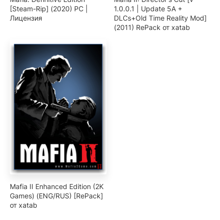
[Steam-Rip] (2020) PC |
1.0.0.1 | Update 5A +
Лицензия
DLCs+Old Time Reality Mod]
(2011) RePack от xatab
Mafia II Enhanced Edition (2K
Games) (ENG/RUS) [RePack]
от xatab