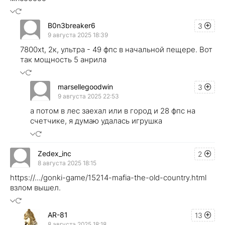
B0n3breaker6
3
9 августа 2025 18:39
7800xt, 2к, ультра - 49 фпс в начальной пещере. Вот
так мощность 5 анрила
marsellegoodwin
3
9 августа 2025 22:53
а потом в лес заехал или в город и 28 фпс на
счетчике, я думаю удалась игрушка
Zedex_inc
2
8 августа 2025 18:15
https://.../gonki-game/15214-mafia-the-old-country.html
взлом вышел.
AR-81
13
8 августа 2025 18:18