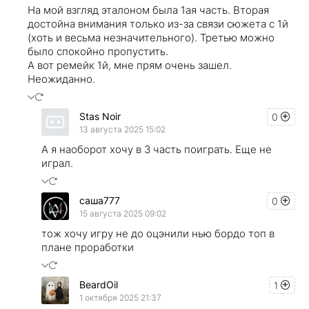
На мой взгляд эталоном была 1ая часть. Вторая
достойна внимания только из-за связи сюжета с 1й
(хоть и весьма незначительного). Третью можно
было спокойно пропустить.
А вот ремейк 1й, мне прям очень зашел.
Неожиданно.
Stas Noir
0
13 августа 2025 15:02
А я наоборот хочу в 3 часть поиграть. Еще не
играл.
саша777
0
15 августа 2025 09:02
тож хочу игру не до оцэнили нью бордо топ в
плане проработки
BeardOil
1
1 октября 2025 21:37