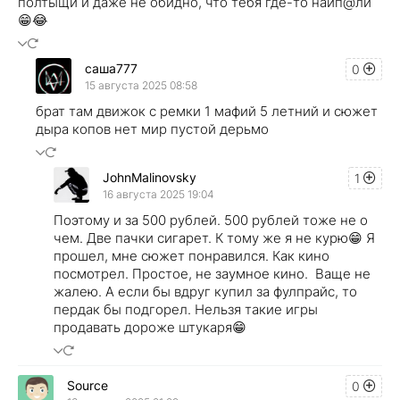
полтыщи и даже не обидно, что тебя где-то наип@ли
😁😂
саша777
0
15 августа 2025 08:58
брат там движок с ремки 1 мафий 5 летний и сюжет
дыра копов нет мир пустой дерьмо
JohnMalinovsky
1
16 августа 2025 19:04
Поэтому и за 500 рублей. 500 рублей тоже не о
чем. Две пачки сигарет. К тому же я не курю😁 Я
прошел, мне сюжет понравился. Как кино
посмотрел. Простое, не заумное кино. Ваще не
жалею. А если бы вдруг купил за фулпрайс, то
пердак бы подгорел. Нельзя такие игры
продавать дороже штукаря😁
Source
0