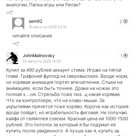
аналогии, Папка игры или Репак?
sem92
2
10 августа 2025 22:10
читайте описание
JohnMalinovsky
1
13 августа 2025 15:35
Купил за 490 рублей аккаунт стима. Играю на пятой
главе. Графоний фуллхд на сверхвысоких. Вроде норм,
но корявая анимация портит впечатление. Стыки на
анимациях, если быть точнее. Драки на ножах это
полная х....ня. Стрельба тоже пиз...ц какая корявая.
Что на контроллере, что на клаво-мыши. За
укрытиями прячется тоже коряво. Короче как история
вроде пойдет, но играбельность фиговая. Не получаю
кайфа от геймплея совсем. Красная цена ей 1000-1500
рублей. Это потолок за который я бы подумал её
купить после увиденного. А лучше как я, купить за