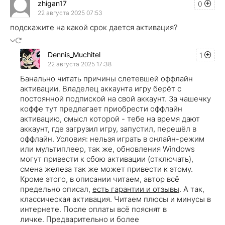
zhigan17
0
22 августа 2025 07:53
подскажите на какой срок дается активация?
Dennis_Muchitel
1
22 августа 2025 17:38
Банально читать причины слетевшей оффлайн
активации. Владелец аккаунта игру берёт с
постоянной подпиской на свой аккаунт. За чашечку
коффе тут предлагает приобрести оффлайн
активацию, смысл которой - тебе на время дают
аккаунт, где загрузил игру, запустил, перешёл в
оффлайн. Условия: нельзя играть в онлайн-режим
или мультиплеер, так же, обновления Windows
могут привести к сбою активации (отключать),
смена железа так же может привести к этому.
Кроме этого, в описании читаем, автор всё
предельно описал,
есть гарантии и отзывы
. А так,
классическая активация. Читаем плюсы и минусы в
интернете. После оплаты всё пояснят в
личке. Предварительно и более