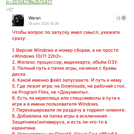
p=3510477#p3510477
Waran
13
18 мая 2026 16:06
Чтобы вопрос по запуску имел смысл, укажите
сразу:
1. Версия Windows и номер сборки, а не просто
«Windows 10/11 22h2».
2. Железо: процессор, видеокарта, объём ОЗУ.
3. Полный путь к папке игры, начиная с буквы
диска.
4. Какой именно файл запускаете. И путь к нему
5. Где лежит игра: не Downloads, не рабочий стол,
не Program Files, не «Документы».
6. Есть ли кириллица или спецсимволы в пути к
игре и в имени пользователя Windows.
7. Перехешировали ли раздачу в торрент-клиенте.
8. Добавлена ли папка игры в исключения
Защитника/антивируса, и есть ли что-то в
карантине.
9. Установлены ли DirectX, Visual C++ x86/x64,