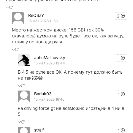
ReQSaY
2
15 мая 2026 11:58
Место на жестком диске: 156 GB( ток 30%
скачалось) думаю на руле будет все ок, как запущу,
отпишу по поводу руля.
JohnMalinovsky
1
15 мая 2026 13:44
В 4,5 на руле все ОК, А почему тут должно быть
не так?🤣😁
Barluk03
1
15 мая 2026 16:46
на driving force gt не возможно играть,ни в 4 ни в
5
strajf
1