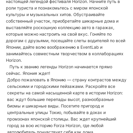
настоящей легендой фестиваля Horizon. Начните путь в
роли туриста и познакомьтесь с миром японской
культуры и музыкальных хитов. Обустраивайте
собственный участок, приобретайте шикарные дома и
выставляйте роскошную коллекцию авто в гаражах,
которые можно настроить на свой вкус. Гоняйте по
дорогам с друзьями, посещайте слеты водителей по всей
Японии, дайте волю воображению в EventLab и
занимайтесь совместным творчеством в коллаборациях
Horizon.
Путь к званию легенды Horizon начинается прямо
сейчас. Япония ждет!
Добро пожаловать в Японию — страну контрастов между
сельскими и городскими пейзажами. Раскройте все
секреты на самой насыщенной карте в истории Horizon:
вас ждут большие перепады высот, разнообразные
биомы и шикарные виды. Посетите пригород и
центральные улицы Токио, побывайте в доках и
промзонах японской столицы. Вас ждет крупнейший
город за всю историю Forza Horizon, где любой
автолюбитель почувствует себя как дома.