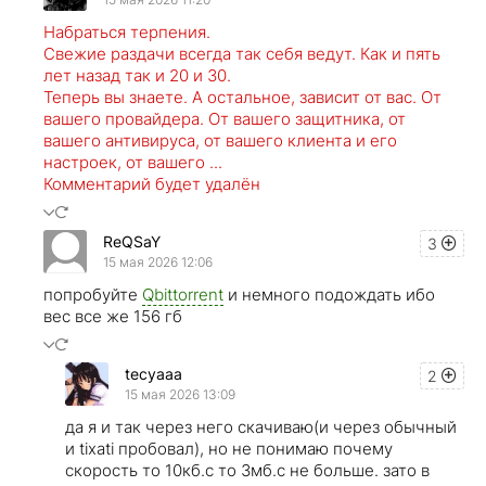
Набраться терпения.
Свежие раздачи всегда так себя ведут. Как и пять
лет назад так и 20 и 30.
Теперь вы знаете. А остальное, зависит от вас. От
вашего провайдера. От вашего защитника, от
вашего антивируса, от вашего клиента и его
настроек, от вашего ...
Комментарий будет удалён
ReQSaY
3
15 мая 2026 12:06
попробуйте
Qbittorrent
и немного подождать ибо
вес все же 156 гб
tecyaaa
2
15 мая 2026 13:09
да я и так через него скачиваю(и через обычный
и tixati пробовал), но не понимаю почему
скорость то 10кб.c то 3мб.с не больше. зато в