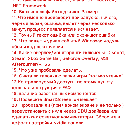
.NET Framework.
10. Включён ли файл подкачки. Размер
11. Что именно происходит при запуске: ничего,
чёрный экран, ошибка, вылет через несколько
минут, процесс появляется и исчезает.
12. Точный текст ошибки или скриншот ошибки.
13. Что пишет журнал событий Windows: модуль
сбоя и код исключения.
14. Какие оверлеи/мониторинги включены: Discord,
Steam, Xbox Game Bar, GeForce Overlay, MSI
Afterburner/RTSS.
15. Что уже пробовали сделать.
16. Снята ли галочка с папки игры "только чтение"
17. Контролируемый доступ - по этому пункту
длинная инструкция в FAQ
18. наличие разогнанных компонентов
19. Проверьте SmartScreen, он мешает
20. Пробовали ли (при черном экране и не только )
переустановить с нуля через DDU драйвера или
сделать как советуют комментаторы. Сбросьте в
дефолт настройки Nvidia панели