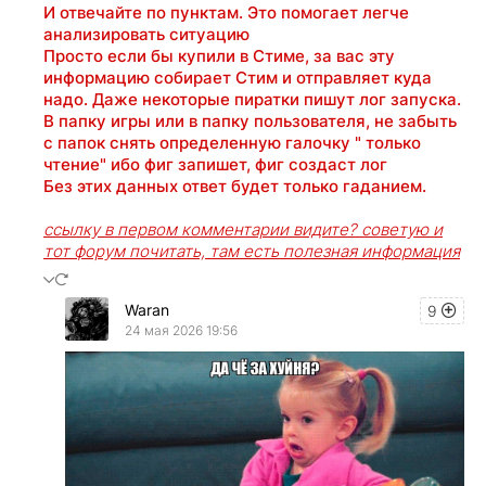
И отвечайте по пунктам. Это помогает легче
анализировать ситуацию
Просто если бы купили в Стиме, за вас эту
информацию собирает Стим и отправляет куда
надо. Даже некоторые пиратки пишут лог запуска.
В папку игры или в папку пользователя, не забыть
с папок снять определенную галочку " только
чтение" ибо фиг запишет, фиг создаст лог
Без этих данных ответ будет только гаданием.
ссылку в первом комментарии видите? советую и
тот форум почитать, там есть полезная информация
Waran
9
24 мая 2026 19:56