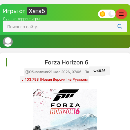
Игры от
Хатаб
Лучшие торрент игры!
Forza Horizon 6
4926
Обновлено:
21 июл 2026, 07:06
Папка игры
v 403.798 [Новая Версия] на Русском