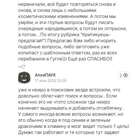
нервничали, всё будет повторяться снова и
снова, и снова лишь с небольшими
косметическими изменениями. А потом мы
умрём, и эти глупые вопросы будут писать
очередные народившиеся, а потом их отпрыски,
а потом....По итогу рубрика "Критикуешь-
предлагай!") Предлагаю Вам либо игнорить
подобные вопросы, либо заготовить уже
копипаст с шаблонным ответом, раз их всех
перебанили в Гугле))) Ещё раз СПАСИБО!)
АлхиПАУК
2
17 мая 2026 23:05
уже и неиро в поисковик везде встроили, что
довольно облегчает поиск и вопросы.. Если
конечно это не чтото сложное где неиро
начинает выдумывать и добавлять отсебятину..
У самого иногда всякие вопросы возникают, но
это обычно когда я под синим и зеленым
драконами в хламину и мозг видит только 1 цель)
Думаю так работают и те которые тут задают