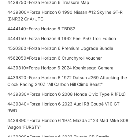
4439750=Forza Horizon 6 Treasure Map
4439800=Forza Horizon 6 1990 Nissan #12 Skyline GT-R
(BNR32 Gr.A) JTC
4444140=Forza Horizon 6 TBDS2
4444150=Forza Horizon 6 1962 Peel P50 Trolli Edition
4520360=Forza Horizon 6 Premium Upgrade Bundle
4562050=Forza Horizon 6 Crunchyroll Voucher
4439810=Forza Horizon 6 2024 Koenigsegg Gemera
4439820=Forza Horizon 6 1972 Datsun #269 Attacking the
Clock Racing 240Z "All Carbon Hill Climb Beast"
4439830=Forza Horizon 6 2008 Honda Civic Type R (FD2)
4439840
=
Forza Horizon 6 2023 Audi R8 Coupé V10 GT
RWD
4439890=Forza Horizon 6 1974 Mazda #123 Mad Mike 808
Wagon 'FURSTY'
4439900=Forza Horizon 6 2023 Toyota GR Corolla