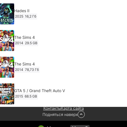
Hades II
2025
16,2 Гб
The Sims 4
2014
29.5 GB
The Sims 4
2014
78,73 Гб
GTA 5 / Grand Theft Auto V
2015
68.5 GB
Контакты
Карта сайта
Подняться наверх
Ghost of Tsushima: Director's Cut v.1053.8.1023.1614
[RePack Decepticon] (2024)
2024
38.5 gb