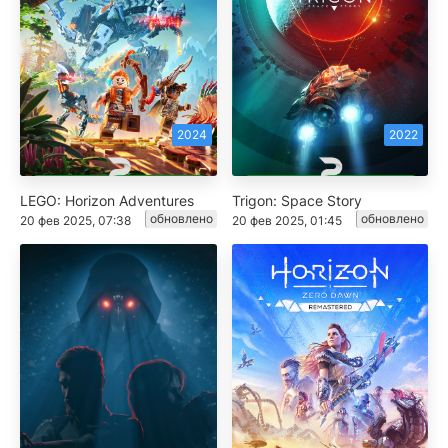
2024
2022
LEGO: Horizon Adventures
Trigon: Space Story
обновлено
обновлено
20 фев 2025, 07:38
20 фев 2025, 01:45