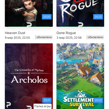
2020
2023
Heaven Dust
Gone Rogue
обновлено
обновлено
9 мар 2025, 22:00
3 мар 2025, 22:58
2021
2022
Папка игры