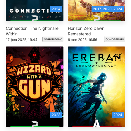
2024
2017-2020-2024
Connection: The Nightmare
Horizon Zero Dawn
Within
Remastered
обновлено
обновлено
17 фев 2025, 19:44
6 фев 2025, 19:56
2023
2024