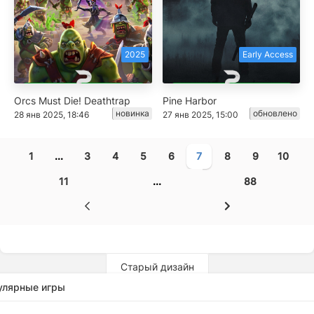
2025
Early Access
Orcs Must Die! Deathtrap
Pine Harbor
новинка
обновлено
28 янв 2025, 18:46
27 янв 2025, 15:00
1
...
3
4
5
6
7
8
9
10
11
...
88
Старый дизайн
улярные игры