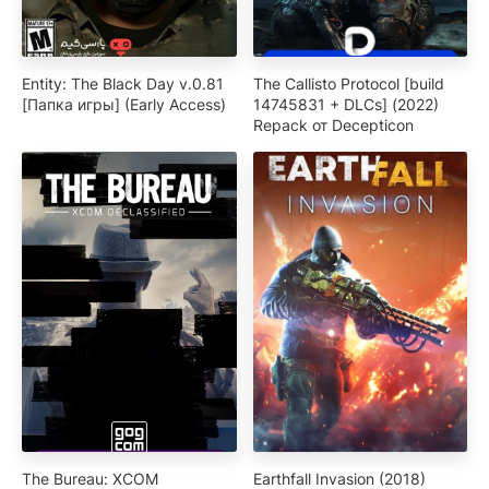
Entity: The Black Day v.0.81
The Callisto Protocol [build
[Папка игры] (Early Access)
14745831 + DLCs] (2022)
Repack от Decepticon
The Bureau: XCOM
Earthfall Invasion (2018)