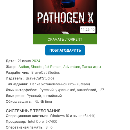
14,25 Гб
СКАЧАТЬ .TORRENT
ПОБЛАГОДАРИТЬ
Дата:
21 июля
2024
Жанр:
Action
,
Shooter
,
1st Person
,
Adventure
,
Папка игры
Разработчик:
BraveCat'Studios
Издатель:
BraveCat'Studios
Тип издания:
Папка установленной игры (Steam)
Язык интерфейса:
Русский, украинский, английский, +27
Язык речи:
Русский, английский
Обход защиты:
RUNE Emu
СИСТЕМНЫЕ ТРЕБОВАНИЯ
Операционная система:
Windows 10 и выше (64-bit)
Процессор:
Intel Core i5-7400
Оперативная память:
8 Гб