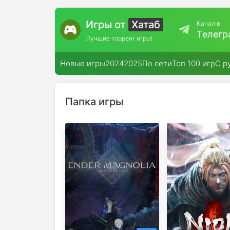
Игры от
Хатаб
Канал в
Телегр
Лучшие торрент игры!
Новые игры
2024
2025
По сети
Топ 100 игр
С р
Папка игры