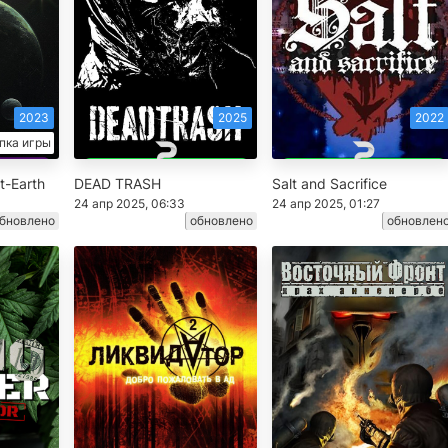
2023
2025
2022
пка игры
t-Earth
DEAD TRASH
Salt and Sacrifice
24 апр 2025, 06:33
24 апр 2025, 01:27
бновлено
обновлено
обновлен