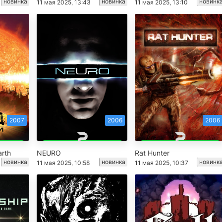
новинка
новинка
новинк
11 мая 2025, 13:43
11 мая 2025, 13:10
2007
2006
2006
arth
NEURO
Rat Hunter
новинка
новинка
новинк
11 мая 2025, 10:58
11 мая 2025, 10:37