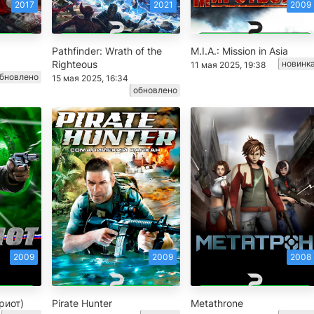
2017
2021
2009
Pathfinder: Wrath of the
M.I.A.: Mission in Asia
Righteous
новинк
11 мая 2025, 19:38
бновлено
15 мая 2025, 16:34
обновлено
2009
2009
2008
триот)
Pirate Hunter
Metathrone