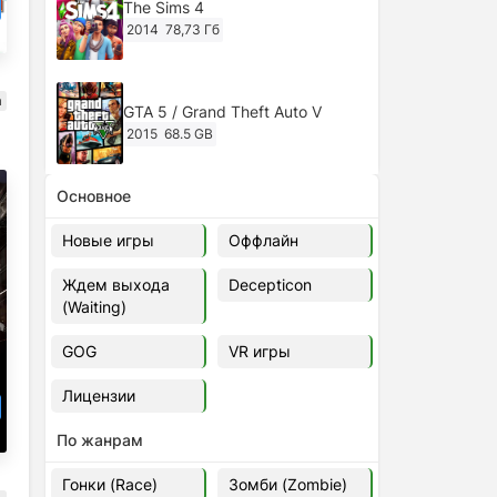
The Sims 4
2014
78,73 Гб
а
GTA 5 / Grand Theft Auto V
2015
68.5 GB
Основное
Ghost of Tsushima: Director's Cut
v.1053.8.1023.1614 [RePack
Новые игры
Оффлайн
Decepticon] (2024)
2024
38.5 gb
Ждем выхода
Decepticon
(Waiting)
Cyberpunk 2077
2020
49.4 GB
GOG
VR игры
Лицензии
Ghost of Tsushima: Director's Cut
v.1053.9.0623.1807 [Папка
По жанрам
игры] (2020-2024)
2020-2024
68,09 Гб
Гонки (Race)
Зомби (Zombie)