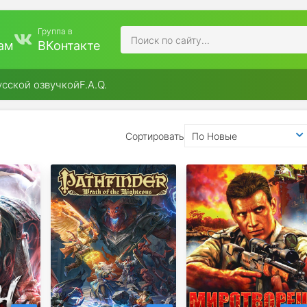
Группа в
ам
ВКонтакте
усской озвучкой
F.A.Q.
Сортировать
По Новые