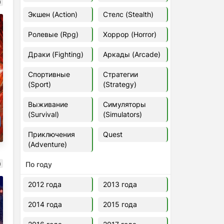
а
Euro Truck Simulator 2 v.1.60.1.7s
Экшен (Action)
Стелс (Stealth)
[Папка игры] (2012)
2012
37,77 Гб
Ролевые (Rpg)
Хоррор (Horror)
Драки (Fighting)
Аркады (Arcade)
Forza Horizon 5 v.688.044
[Папка игры] (2021)
Спортивные
Стратегии
2021
176,66 Гб
(Sport)
(Strategy)
Выживание
Симуляторы
V Rising
(Survival)
(Simulators)
2024
3.4 gb
Приключения
Quest
(Adventure)
а
По году
2012 года
2013 года
2014 года
2015 года