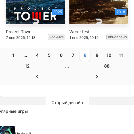
2025
2018
Project Tower
Wreckfest
новинка
обновлено
7 янв 2025, 12:18
1 янв 2025, 19:19
1
...
4
5
6
7
8
9
10
11
12
...
88
Старый дизайн
улярные игры
Hades II