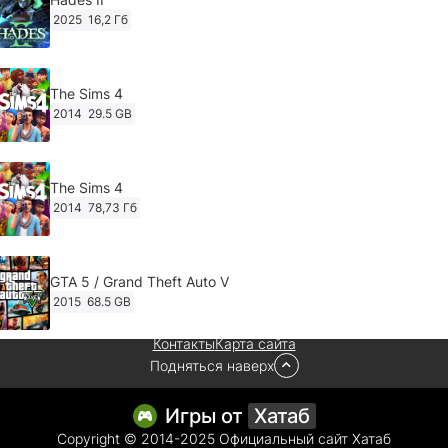
2025
16,2 Гб
The Sims 4
2014
29.5 GB
The Sims 4
2014
78,73 Гб
GTA 5 / Grand Theft Auto V
2015
68.5 GB
Контакты
Карта сайта
Подняться наверх
Ghost of Tsushima: Director's Cut v.1053.8.1023.1614
[RePack Decepticon] (2024)
2024
38.5 gb
Игры от
Хатаб
Copyright © 2014-2025 Официальный сайт Хатаб