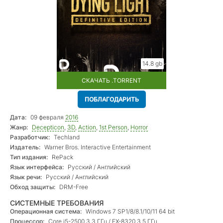
14.8 gb
СКАЧАТЬ .TORRENT
ПОБЛАГОДАРИТЬ
Дата:
09 февраля
2016
Жанр:
Decepticon
,
3D
,
Action
,
1st Person
,
Horror
Разработчик:
Techland
Издатель:
Warner Bros. Interactive Entertainment
Тип издания:
RePack
Язык интерфейса:
Русский / Английский
Язык речи:
Русский / Английский
Обход защиты:
DRM-Free
СИСТЕМНЫЕ ТРЕБОВАНИЯ
Операционная система:
Windows 7 SP1/8/8.1/10/11 64 bit
Процессор:
Core i5-2500 3.3 ГГц / FX-8320 3.5 ГГц