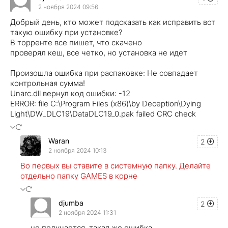
2 ноября 2024 09:56
Добрый день, кто может подсказать как исправить вот
такую ошибку при установке?
В торренте все пишет, что скачено
проверял кеш, все четко, но установка не идет
Произошла ошибка при распаковке: Не совпадает
контрольная сумма!
Unarc.dll вернул код ошибки: -12
ERROR: file C:\Program Files (x86)\by Deception\Dying
Light\DW_DLC19\DataDLC19_0.pak failed CRC check
Waran
2
2 ноября 2024 10:13
Во первых вы ставите в системную папку. Делайте
отдельно папку GAMES в корне
djumba
2
2 ноября 2024 11:31
не получается, такая же ошибка