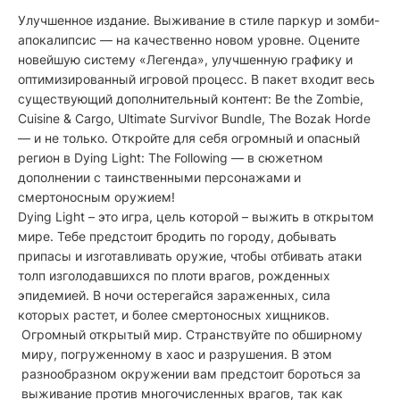
Улучшенное издание. Выживание в стиле паркур и зомби-
апокалипсис — на качественно новом уровне. Оцените
новейшую систему «Легенда», улучшенную графику и
оптимизированный игровой процесс. В пакет входит весь
существующий дополнительный контент: Be the Zombie,
Cuisine & Cargo, Ultimate Survivor Bundle, The Bozak Horde
— и не только. Откройте для себя огромный и опасный
регион в Dying Light: The Following — в сюжетном
дополнении с таинственными персонажами и
смертоносным оружием!
Dying Light – это игра, цель которой – выжить в открытом
мире. Тебе предстоит бродить по городу, добывать
припасы и изготавливать оружие, чтобы отбивать атаки
толп изголодавшихся по плоти врагов, рожденных
эпидемией. В ночи остерегайся зараженных, сила
которых растет, и более смертоносных хищников.
Огромный открытый мир. Странствуйте по обширному
миру, погруженному в хаос и разрушения. В этом
разнообразном окружении вам предстоит бороться за
выживание против многочисленных врагов, так как