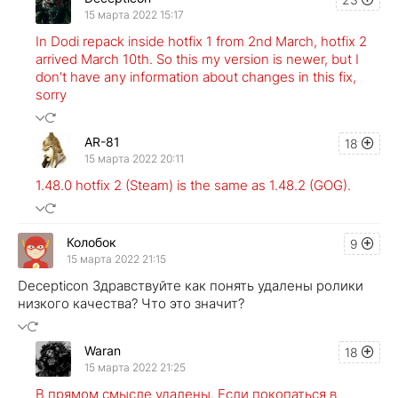
15 марта 2022 15:17
In Dodi repack inside hotfix 1 from 2nd March, hotfix 2
arrived March 10th. So this my version is newer, but I
don't have any information about changes in this fix,
sorry
AR-81
18
15 марта 2022 20:11
1.48.0 hotfix 2 (Steam) is the same as 1.48.2 (GOG).
Колобок
9
15 марта 2022 21:15
Decepticon Здравствуйте как понять удалены ролики
низкого качества? Что это значит?
Waran
18
15 марта 2022 21:25
В прямом смысле удалены. Если покопаться в