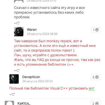
29 августа 2024 01:13
Скачал с известного сайта эту игру и все
прекрасно установилось без каких либо
проблем.
Waran
1
29 августа 2024 08:58
Там наверное был monkey repack, вот и
установилось. А если это ещё и известный мне
сайт, то и сюрпризов полон пакет ).
Лан, шучу, играйте с удовольствием.
Жаль, что вы FAQ до конца не прочли, там как раз
и есть упоминание библиотек с++.
Decepticon
5
29 августа 2024 00:35
Полный пак библиотек Visual C++ установить ​
вот
KaKtUs_
2