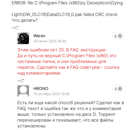
ERROR: file C:\Program Files (x86)\by Decepticon\Dying
Light\DW_DLC19\DataDLC19_0.pak failed CRC check
Что делать?
Waran
6
30 июня 2025 18:49
Этим ошибкам лет 20. В FAQ инструкции .
Да и путь не верный C:\Program Files (x86)\ это
системные папки, и они проблемные для
пираток. Сделайте как в FAQ советуем - ссылка
над комментариями
HRONO
4
10 октября 2025 19:06
Есть ли еще какой способ решения? Сделал как в
FAQ, текст и ошибка так же что и у комментария
выше, только установлено на диск D. Торрент
перехеширован и показывает, что все файлы
установлены.