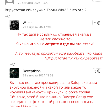
29 августа 2024 12:09
Вирустотал обнаружил Троян.Win32. Что это ?
Waran
2
29 августа 2024 13:28
Ну так дайте ссылку со страницей анализа!!!
Че так сложно то?
Я хз на что вы смотрите и где вы это взяли!!!
А то чувствую придётся ещё разобрать что такое
"ВИрустотал " и как он работает!
Decepticon
5
29 августа 2024 13:59
Вы я так полагаю просканировали Setup.exe из за
вирусной паранойи и какой то или какие то
ноунейм антивирусы крикнули, о боже троян!
Объясню, чтоб было понятно. Внутри Setup.exe
находится софт который распаковывает архивы
game-1.bin и т.д.