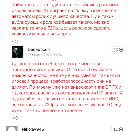
файлах игры есть один и тот же ролик с разными
разрешением. Кто играет на 2к ему запускается
автоматом ролик лучшего качества. Ну и таких
дублирующих роликов бывает много. Можно
удалить те что в 720р. Цель репакера сделать
упаковку меньше размером
Decepticon
25
17 марта 2022 00:54
Да, дополню от себя, что в игре имеются
повторяющиеся ролики LQ, то есть Low Quality -
низкое качество, не вижу в них смысла, так как на
игровой процесс и работоспособность они не
влияют. По-моему уже нет видеокарт типа GF FX и
т.д которые висли на воспроизведении HD видео. А
в данной игре только несколько роликов в FullHD,
все остальные 720р, а те, которые я удалил LQ еще
хуже, так что ничего не теряете
Nikolay945
14