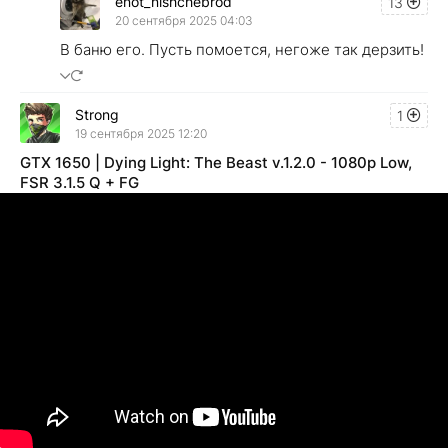
enot_nishchebrod
13
20 сентября 2025 04:03
В баню его. Пусть помоется, негоже так дерзить!
Strong
1
19 сентября 2025 12:20
GTX 1650 | Dying Light: The Beast v.1.2.0 - 1080p Low,
FSR 3.1.5 Q + FG