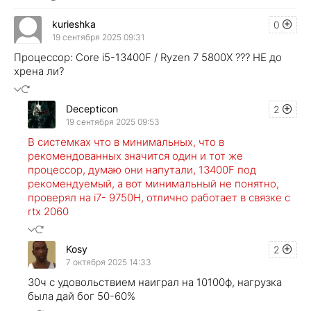
kurieshka
0
19 сентября 2025 09:31
Процессор: Core i5-13400F / Ryzen 7 5800X ??? НЕ до
хрена ли?
Decepticon
2
19 сентября 2025 09:53
В системках что в минимальных, что в
рекомендованных значится один и тот же
процессор, думаю они напутали, 13400F под
рекомендуемый, а вот минимальный не понятно,
проверял на i7- 9750H, отлично работает в связке с
rtx 2060
Kosy
2
7 октября 2025 14:33
30ч с удовольствием наиграл на 10100ф, нагрузка
была дай бог 50-60%