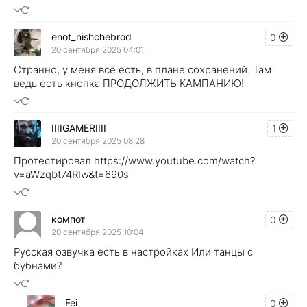
enot_nishchebrod
0
20 сентября 2025 04:01
Странно, у меня всё есть, в плане сохранений. Там
ведь есть кнопка ПРОДОЛЖИТЬ КАМПАНИЮ!
IIIIGAMERIIII
1
20 сентября 2025 08:28
Протестировал https://www.youtube.com/watch?
v=aWzqbt74RIw&t=690s
компот
0
20 сентября 2025 10:04
Русская озвучка есть в настройках Или танцы с
бубнами?
Fei
0