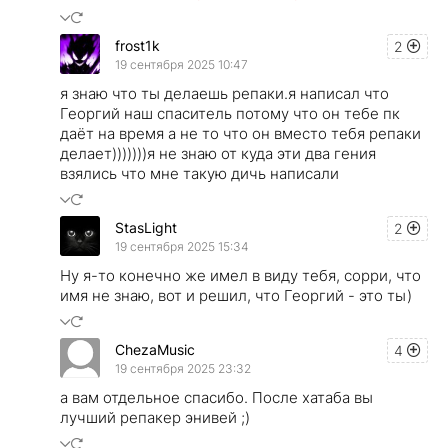
frost1k
2
19 сентября 2025 10:47
я знаю что ты делаешь репаки.я написал что
Георгий наш спаситель потому что он тебе пк
даёт на время а не то что он вместо тебя репаки
делает)))))))я не знаю от куда эти два гения
взялись что мне такую дичь написали
StasLight
2
19 сентября 2025 15:34
Ну я-то конечно же имел в виду тебя, сорри, что
имя не знаю, вот и решил, что Георгий - это ты)
ChezaMusic
4
19 сентября 2025 23:32
а вам отдельное спасибо. После хатаба вы
лучший репакер энивей ;)