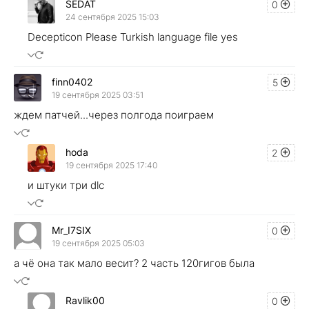
SEDAT
0
24 сентября 2025 15:03
Decepticon Please Turkish language file yes
finn0402
5
19 сентября 2025 03:51
ждем патчей...через полгода поиграем
hoda
2
19 сентября 2025 17:40
и штуки три dlc
Mr_I7SIX
0
19 сентября 2025 05:03
а чё она так мало весит? 2 часть 120гигов была
Ravlik00
0