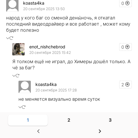
koasta4ka
0
20 сентября 2025 13:50
народ у кого баг со сменой день\ночь, я откатал
последний видеодрайвер и все работает , может кому
будет полезно
enot_nishchebrod
0
20 сентября 2025 15:42
Я толком ещё не играл, до Химеры дошёл только. А
чё за баг?
koasta4ka
2
20 сентября 2025 17:28
не меняется визуально время суток
1
2
3