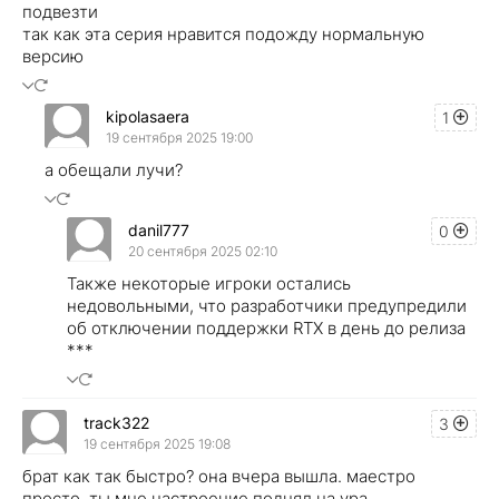
подвезти
так как эта серия нравится подожду нормальную
версию
kipolasaera
1
19 сентября 2025 19:00
а обещали лучи?
danil777
0
20 сентября 2025 02:10
Также некоторые игроки остались
недовольными, что разработчики предупредили
об отключении поддержки RTX в день до релиза
***
track322
3
19 сентября 2025 19:08
брат как так быстро? она вчера вышла. маестро
просто. ты мне настроение поднял на ура