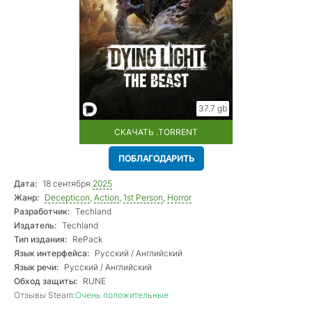
37.7 gb
СКАЧАТЬ .TORRENT
ПОБЛАГОДАРИТЬ
Дата:
18 сентября
2025
Жанр:
Decepticon
,
Action
,
1st Person
,
Horror
Разработчик:
Techland
Издатель:
Techland
Тип издания:
RePack
Язык интерфейса:
Русский / Английский
Язык речи:
Русский / Английский
Обход защиты:
RUNE
Отзывы Steam:
Очень положительные