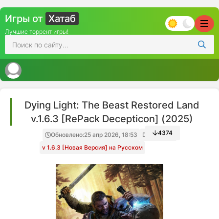
Игры от
Хатаб
Лучшие торрент игры!
Dying Light: The Beast Restored Land
v.1.6.3 [RePack Decepticon] (2025)
4374
Обновлено:
25 апр 2026, 18:53
Decepticon
v 1.6.3 [Новая Версия] на Русском