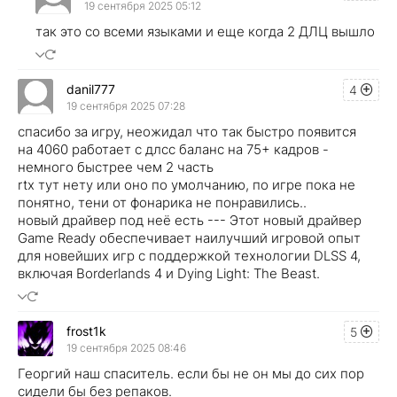
19 сентября 2025 05:12
так это со всеми языками и еще когда 2 ДЛЦ вышло
danil777
4
19 сентября 2025 07:28
спасибо за игру, неожидал что так быстро появится
на 4060 работает с длсс баланс на 75+ кадров -
немного быстрее чем 2 часть
rtx тут нету или оно по умолчанию, по игре пока не
понятно, тени от фонарика не понравились..
новый драйвер под неё есть --- Этот новый драйвер
Game Ready обеспечивает наилучший игровой опыт
для новейших игр с поддержкой технологии DLSS 4,
включая Borderlands 4 и Dying Light: The Beast.
frost1k
5
19 сентября 2025 08:46
Георгий наш спаситель. если бы не он мы до сих пор
сидели бы без репаков.