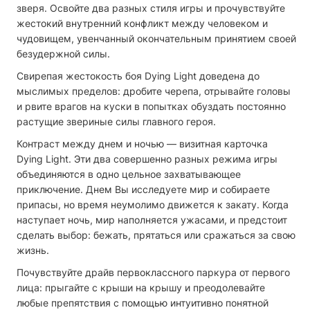
зверя. Освойте два разных стиля игры и прочувствуйте
жестокий внутренний конфликт между человеком и
чудовищем, увенчанный окончательным принятием своей
безудержной силы.
Свирепая жестокость боя Dying Light доведена до
мыслимых пределов: дробите черепа, отрывайте головы
и рвите врагов на куски в попытках обуздать постоянно
растущие звериные силы главного героя.
Контраст между днем и ночью — визитная карточка
Dying Light. Эти два совершенно разных режима игры
объединяются в одно цельное захватывающее
приключение. Днем Вы исследуете мир и собираете
припасы, но время неумолимо движется к закату. Когда
наступает ночь, мир наполняется ужасами, и предстоит
сделать выбор: бежать, прятаться или сражаться за свою
жизнь.
Почувствуйте драйв первоклассного паркура от первого
лица: прыгайте с крыши на крышу и преодолевайте
любые препятствия с помощью интуитивно понятной