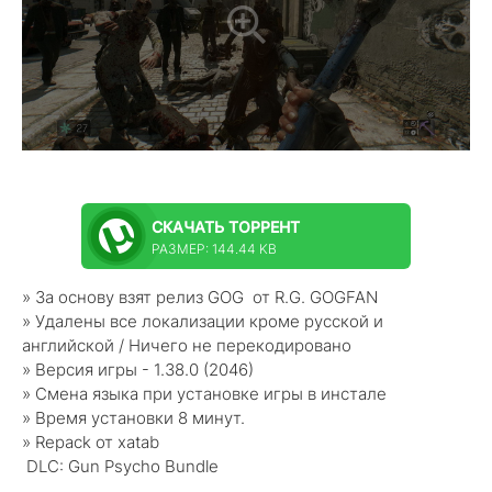
СКАЧАТЬ
ТОРРЕНТ
РАЗМЕР: 144.44 KB
» За основу взят релиз GOG от R.G. GOGFAN
» Удалены все локализации кроме русской и
английской / Ничего не перекодировано
» Версия игры - 1.38.0 (2046)
» Смена языка при установке игры в инстале
» Время установки 8 минут.
» Repack от xatab
DLC: Gun Psycho Bundle