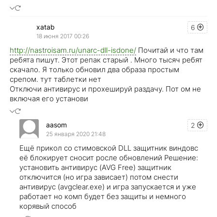
xatab
6
18 июня 2017 00:26
http://nastroisam.ru/unarc-dll-isdone/
Почитай и что там
ребята пишут. Этот репак старый . Много тысяч ребят
скачало. Я только обновил два образа простым
срепом. тут таблетки нет
Отключи антивирус и прохешируй раздачу. Пот ом не
включая его установи
aasom
2
25 января 2020 21:48
Ещё прикол со стимовской DLL защитник виндовс
её блокирует сносит росле обновлений Решение:
установить антивирус (AVG Free) защитник
отключится (но игра зависает) потом снести
антивирус (avgclear.exe) и игра запускается и уже
работает но комп будет без защиты и немного
корявый способ