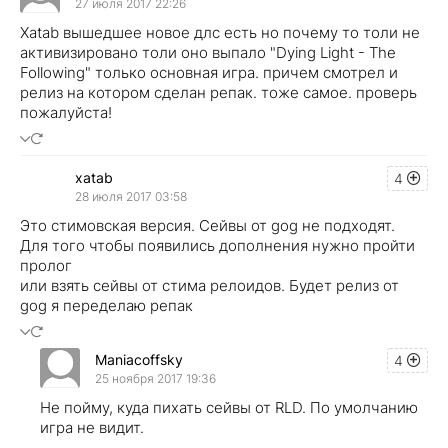
27 июля 2017 22:26
Xatab вышедшее новое длс есть но почему то толи не
активизировано толи оно выпало "Dying Light - The
Following" только основная игра. причем смотрел и
релиз на котором сделан репак. тоже самое. проверь
пожалуйста!
xatab
4
28 июля 2017 03:58
Это стимовская версия. Сейвы от gog не подходят.
Для того чтобы появились дополнения нужно пройти
пролог
или взять сейвы от стима релоидов. Будет релиз от
gog я переделаю репак
Maniacoffsky
4
25 ноября 2017 19:36
Не пойму, куда пихать сейвы от RLD. По умолчанию
игра не видит.