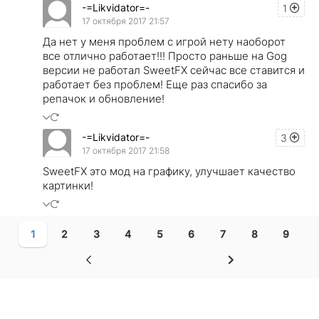
-=Likvidator=-
1
17 октября 2017 21:57
Да нет у меня проблем с игрой нету наоборот
все отлично работает!!! Просто раньше на Gog
версии не работал SweetFX сейчас все ставится и
работает без проблем! Еще раз спасибо за
репачок и обновление!
-=Likvidator=-
3
17 октября 2017 21:58
SweetFX это мод на графику, улучшает качество
картинки!
1
2
3
4
5
6
7
8
9