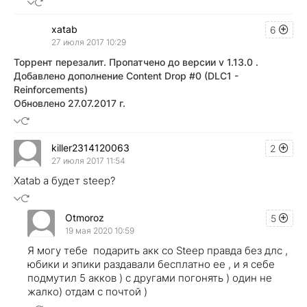
xatab
6
27 июля 2017 10:29
Торрент перезалит. Пропатчено до версии v 1.13.0 .
Добавлено дополнение Content Drop #0 (DLC1 -
Reinforcements)
Обновлено 27.07.2017 г.
killer2314120063
2
27 июля 2017 11:54
Хatab а будет steep?
Otmoroz
5
19 мая 2020 10:59
Я могу тебе подарить акк со Steep правда без длс ,
юбики и эпики раздавали бесплатно ее , и я себе
подмутил 5 акков ) с другами погонять ) один не
жалко) отдам с почтой )