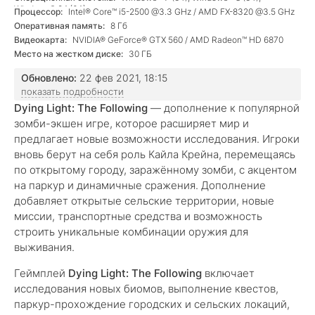
Windows® 8.1 (64)
Процессор:
Intel® Core™ i5-2500 @3.3 GHz / AMD FX-8320 @3.5 GHz
Оперативная память:
8 Гб
Видеокарта:
NVIDIA® GeForce® GTX 560 / AMD Radeon™ HD 6870
Место на жестком диске:
30 ГБ
Обновлено:
22 фев 2021, 18:15
показать подробности
Dying Light: The Following
— дополнение к популярной
зомби-экшен игре, которое расширяет мир и
предлагает новые возможности исследования. Игроки
вновь берут на себя роль Кайла Крейна, перемещаясь
по открытому городу, заражённому зомби, с акцентом
на паркур и динамичные сражения. Дополнение
добавляет открытые сельские территории, новые
миссии, транспортные средства и возможность
строить уникальные комбинации оружия для
выживания.
Геймплей
Dying Light: The Following
включает
исследования новых биомов, выполнение квестов,
паркур-прохождение городских и сельских локаций,