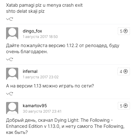
Xatab pamagi plz u menya crash exit
shto delat skaji plz
dingo_fox
5
1 августа 2017 18:50
Дайте пожалуйста версию 1.12.2 от релоадед, буду
очень благодарен.
infernal
4
1 августа 2017 23:02
А на версии 1.13 можно играть по сети?
kamartov95
5
30 августа 2017 23:41
Добрый день, скачал Dying Light: The Following -
Enhanced Edition v 1.13.0, и нету самого The Following,
как быть?