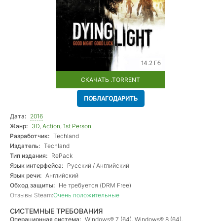
14.2 Гб
СКАЧАТЬ .TORRENT
ПОБЛАГОДАРИТЬ
Дата:
2016
Жанр:
3D
,
Action
,
1st Person
Разработчик:
Techland
Издатель:
Techland
Тип издания:
RePack
Язык интерфейса:
Русский / Английский
Язык речи:
Английский
Обход защиты:
Не требуется (DRM Free)
Отзывы Steam:
Очень положительные
СИСТЕМНЫЕ ТРЕБОВАНИЯ
Операционная система:
Windows® 7 (64), Windows® 8 (64),