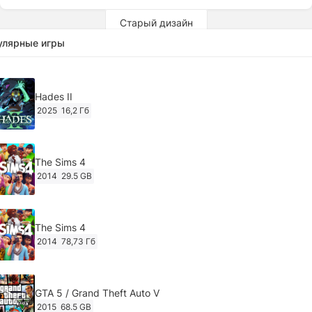
Старый дизайн
улярные игры
Hades II
2025
16,2 Гб
The Sims 4
2014
29.5 GB
The Sims 4
2014
78,73 Гб
GTA 5 / Grand Theft Auto V
2015
68.5 GB