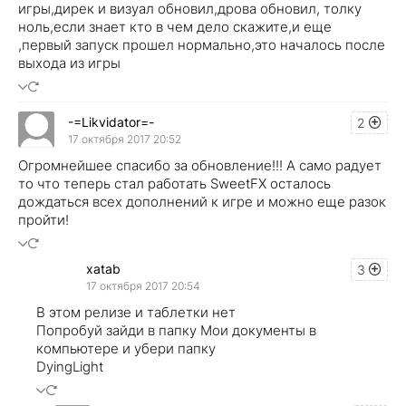
игры,дирек и визуал обновил,дрова обновил, толку
ноль,если знает кто в чем дело скажите,и еще
,первый запуск прошел нормально,это началось после
выхода из игры
-=Likvidator=-
2
17 октября 2017 20:52
Огромнейшее спасибо за обновление!!! А само радует
то что теперь стал работать SweetFX осталось
дождаться всех дополнений к игре и можно еще разок
пройти!
xatab
3
17 октября 2017 20:54
В этом релизе и таблетки нет
Попробуй зайди в папку Мои документы в
компьютере и убери папку
DyingLight