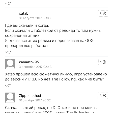
xatab
3
31 августа 2017 00:08
Где вы скачали и когда.
Если скачали с таблеткой от релоида то там нужны
сохранения от них
Я отказался от их релиза и перепакавал на GOG
проверил все работает
kamartov95
1
3 сентября 2017 02:43
Xatab прошел всю сюжетную линую, игра установлено
до версии v 1.13.0 но нет The Following, как мне быть?
Zippomethod
3
10 октября 2017 20:32
Скачал свежий репак, но DLC так и не появились,
сюжетку прошёл на 100%, начал The Following и