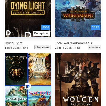
2016
2022
Decepticon
Dying Light
Total War Warhammer 3
обновлено
новинка
1 фев 2025, 15:45
23 янв 2025, 14:51