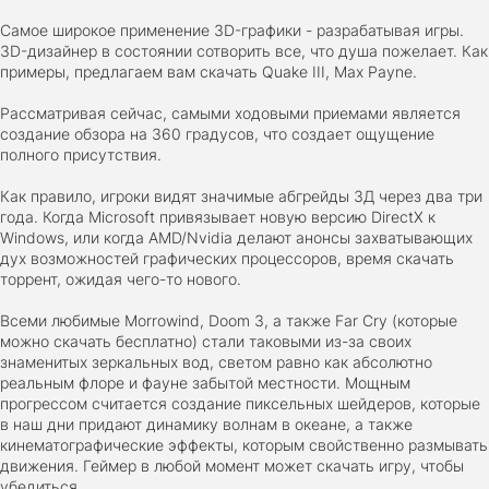
2024
38.5 gb
Самое широкое применение 3D-графики - разрабатывая игры.
3D-дизайнер в состоянии сотворить все, что душа пожелает. Как
примеры, предлагаем вам скачать Quake III, Max Payne.
Cyberpunk 2077
2020
49.4 GB
Рассматривая сейчас, самыми ходовыми приемами является
создание обзора на 360 градусов, что создает ощущение
полного присутствия.
Ghost of Tsushima: Director's Cut v.1053.9.0623.1807 [Пап
Как правило, игроки видят значимые абгрейды 3Д через два три
игры] (2020-2024)
года. Когда Microsoft привязывает новую версию DirectX к
2020-2024
68,09 Гб
Windows, или когда AMD/Nvidia делают анонсы захватывающих
дух возможностей графических процессоров, время скачать
торрент, ожидая чего-то нового.
Euro Truck Simulator 2 v.1.60.1.7s [Папка игры] (2012)
2012
37,77 Гб
Всеми любимые Morrowind, Doom 3, а также Far Cry (которые
можно скачать бесплатно) стали таковыми из-за своих
знаменитых зеркальных вод, светом равно как абсолютно
реальным флоре и фауне забытой местности. Мощным
Forza Horizon 5 v.688.044 [Папка игры] (2021)
прогрессом считается создание пиксельных шейдеров, которые
2021
176,66 Гб
в наш дни придают динамику волнам в океане, а также
кинематографические эффекты, которым свойственно размывать
движения. Геймер в любой момент может скачать игру, чтобы
убедиться.