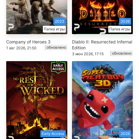
2023
2026
Папка игры
Папка игры
Company of Heroes 3
Diablo II: Resurrected Infernal
обновлено
Edition
1 авг 2026, 21:50
обновлено
3 июн 2026, 17:15
Early Access
2026