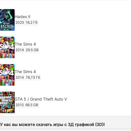
Hades II
2025
16,2 Гб
The Sims 4
2014
29.5 GB
The Sims 4
2014
78,73 Гб
GTA 5 / Grand Theft Auto V
2015
68.5 GB
Ghost of Tsushima: Director's Cut v.1053.8.1023.1614
У нас вы можете скачать игры с 3Д графикой (3D)!
[RePack Decepticon] (2024)