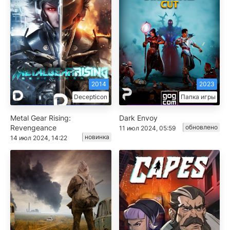
2014
2023
Decepticon
Папка игры
Metal Gear Rising:
Dark Envoy
Revengeance
обновлено
11 июл 2024, 05:59
новинка
14 июл 2024, 14:22