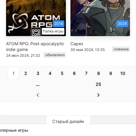
2018
2024
Папка игры
ATOM RPG: Post-apocalyptic
Capes
indie game
новинка
30 мая 2024, 13:35
обновлено
24 июн 2024, 21:32
1
2
3
4
5
6
7
8
9
10
...
25
Старый дизайн
улярные игры