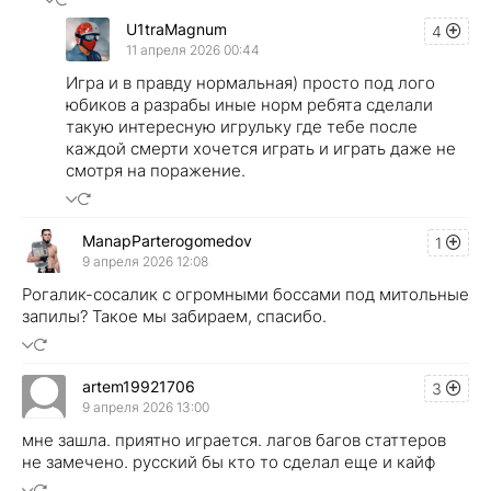
U1traMagnum
4
11 апреля 2026 00:44
Игра и в правду нормальная) просто под лого
юбиков а разрабы иные норм ребята сделали
такую интересную игрульку где тебе после
каждой смерти хочется играть и играть даже не
смотря на поражение.
ManapParterogomedov
1
9 апреля 2026 12:08
Рогалик-сосалик с огромными боссами под митольные
запилы? Такое мы забираем, спасибо.
artem19921706
3
9 апреля 2026 13:00
мне зашла. приятно играется. лагов багов статтеров
не замечено. русский бы кто то сделал еще и кайф