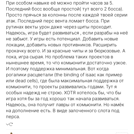
При особом навыке её можно пройти часов за 5.
Последний босс вообще простой( тут всего 2 босса).
Просто прячься за колонны после каждой твоей серии
атак. Последний перс вента ломает босса. При
рутинах векты урон даже через щиты проходит.
Надеюсь, игра будет развиваться , если разрабы на неё
не забьют. У игры есть потенциал. Добавить новые
локации, добавить новых противников. Расширить
прокачку всего. И за красные чипы и за бюрюзовые. А
пока, игра сырая. Но проблема таких проектов в
нынешнее время, то что комьюнити достаточно узкое.
И поэтому поддержка минимальная. Вот когда
рогалики расцветали (the binding of isaac как пример
или dead cells), где была максимальная поддержка от
комьюнити, то проекты развивались годами. Тут я
особых надежд не строю. ХОТЯ хотелось бы, что бы
игра хотя бы за год хорошо так начала развиваться.
Надеюсь, она получит лавры от комьюнити. Но намёк
на дополнение есть. В виде залоченного слота под
перса.