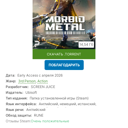
14,54 Гб
СКАЧАТЬ .TORRENT
ПОБЛАГОДАРИТЬ
Дата:
Early Access с апреля 2026
Жанр:
3rd Person
,
Action
Разработчик:
SCREEN JUICE
Издатель:
Ubisoft
Тип издания:
Папка установленной игры (Steam)
Язык интерфейса:
Английский, немецкий, испанский,
португальский, японский, китайский
Язык речи:
Английский
Обход защиты:
RUNE
Отзывы Steam:
Очень положительные