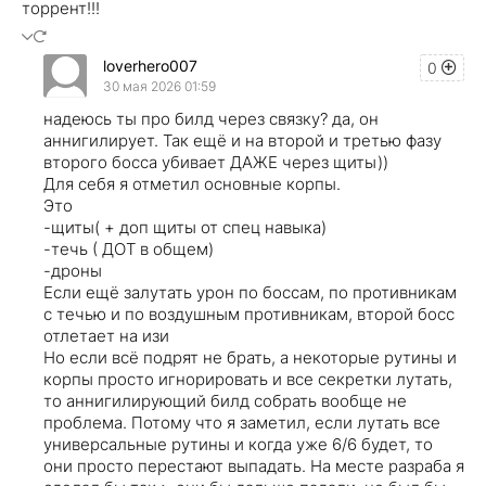
торрент!!!
loverhero007
0
30 мая 2026 01:59
надеюсь ты про билд через связку? да, он
аннигилирует. Так ещё и на второй и третью фазу
второго босса убивает ДАЖЕ через щиты))
Для себя я отметил основные корпы.
Это
-щиты( + доп щиты от спец навыка)
-течь ( ДОТ в общем)
-дроны
Если ещё залутать урон по боссам, по противникам
с течью и по воздушным противникам, второй босс
отлетает на изи
Но если всё подрят не брать, а некоторые рутины и
корпы просто игнорировать и все секретки лутать,
то аннигилирующий билд собрать вообще не
проблема. Потому что я заметил, если лутать все
универсальные рутины и когда уже 6/6 будет, то
они просто перестают выпадать. На месте разраба я