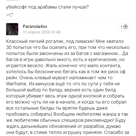
убейсофт под арабамы стали лучше?
Paranoia4sv
1
13 апреля 2026 02:48
Классный легкий рогалик, под пивасик! Мне хватило
30 попыток что бы осилить его, при том что несколько
попыток были закончены из за багов с магазином... Да
багов в игре давольно много, есть и критические, но
играется весело. Жаль конечно что мало контента,
хотелось бы бесконечно бегать как в том же риск оф
рейн. Очень клевый мувсет напоминает чем то
Warframe. Из минусов ещё то что по сути у тебя не
большой выбор по билду, вернее есть один билд
который убивает весь этаж одной кнопкой и собрать
его можно чуть ли не в начале, и когда ты его собрал
все остальные билды ты врятли будешь даже
пробовать собирать) Вообщем любителям жанра а так
же любителям обычных слешеров рекомендую! Буду
ждать дальнейших обновлений от разрабов, думаю
они будут, в стиме тепло игрушку приняли. Спасибо за