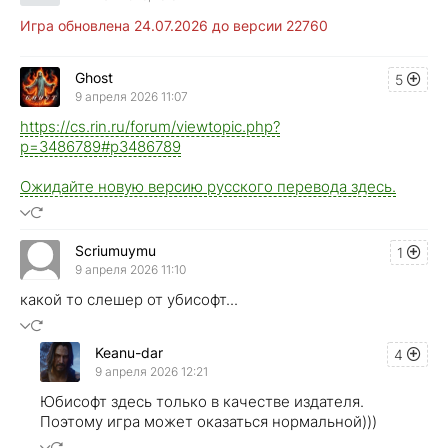
Игра обновлена 24.07.2026 до версии 22760
Ghost
5
9 апреля 2026 11:07
https://cs.rin.ru/forum/viewtopic.php?
p=3486789#p3486789
Ожидайте новую версию русского перевода здесь.
Scriumuymu
1
9 апреля 2026 11:10
какой то слешер от убисофт...
Keanu-dar
4
9 апреля 2026 12:21
Юбисофт здесь только в качестве издателя.
Поэтому игра может оказаться нормальной)))