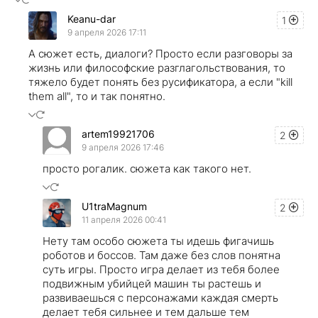
Keanu-dar
1
9 апреля 2026 17:11
А сюжет есть, диалоги? Просто если разговоры за
жизнь или философские разглагольствования, то
тяжело будет понять без русификатора, а если "kill
them all", то и так понятно.
artem19921706
2
9 апреля 2026 17:46
просто рогалик. сюжета как такого нет.
U1traMagnum
2
11 апреля 2026 00:41
Нету там особо сюжета ты идешь фигачишь
роботов и боссов. Там даже без слов понятна
суть игры. Просто игра делает из тебя более
подвижным убийцей машин ты растешь и
развиваешься с персонажами каждая смерть
делает тебя сильнее и тем дальше тем