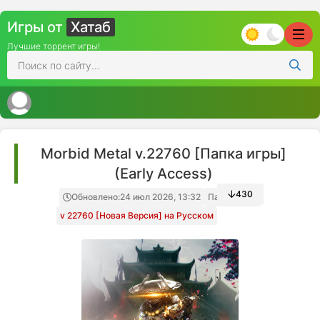
Игры от
Хатаб
Лучшие торрент игры!
Morbid Metal v.22760 [Папка игры]
(Early Access)
430
Обновлено:
24 июл 2026, 13:32
Папка игры
v 22760 [Новая Версия] на Русском