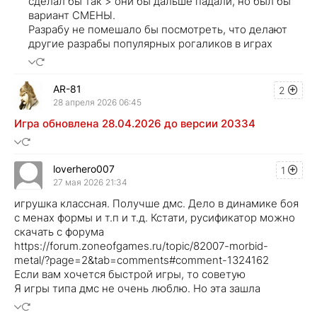
сделал бы так > они бы дальше падали, но был бы
вариант СМЕНЫ.
Разрабу не помешало бы посмотреть, что делают
другие разрабы популярных рогаликов в играх
AR-81
2
28 апреля 2026 06:45
Игра обновлена 28.04.2026 до версии 20334
loverhero007
1
27 мая 2026 21:34
игрушка классная. Получше дмс. Дело в динамике боя
с менах формы и т.п и т.д. Кстати, русификатор можно
скачать с форума
https://forum.zoneofgames.ru/topic/82007-morbid-
metal/?page=2&tab=comments#comment-1324162
Если вам хочется быстрой игры, то советую
Я игры типа дмс не очень люблю. Но эта зашла