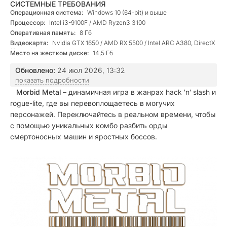
СИСТЕМНЫЕ ТРЕБОВАНИЯ
Операционная система:
Windows 10 (64-bit) и выше
Процессор:
Intel i3-9100F / AMD Ryzen3 3100
Оперативная память:
8 Гб
Видеокарта:
Nvidia GTX 1650 / AMD RX 5500 / Intel ARC A380, DirectX
11
Место на жестком диске:
14,5 Гб
Обновлено:
24 июл 2026, 13:32
показать подробности
Morbid Metal
– динамичная игра в жанрах hack 'n' slash и
rogue-lite, где вы перевоплощаетесь в могучих
персонажей. Переключайтесь в реальном времени, чтобы
с помощью уникальных комбо разбить орды
смертоносных машин и яростных боссов.