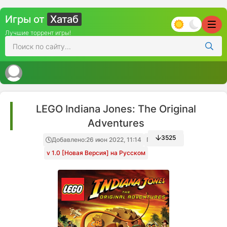
Игры от
Хатаб
Лучшие торрент игры!
LEGO Indiana Jones: The Original
Adventures
3525
Добавлено:
26 июн 2022, 11:14
Папка игры
v 1.0 [Новая Версия] на Русском