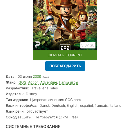
3.37 GB
СКАЧАТЬ .TORRENT
ПОБЛАГОДАРИТЬ
Дата:
03 июня
2008
года
Жанр:
GOG
,
Action
,
Adventure
,
Папка игры
Разработчик:
Traveller's Tales
Издатель:
Disney
Тип издания:
Цифровая лицензия GOG.com
Язык интерфейса:
Dansk, Deutsch, English, español, français, italiano
Язык речи:
отсутствует
Обход защиты:
Не требуется (DRM-Free)
СИСТЕМНЫЕ ТРЕБОВАНИЯ