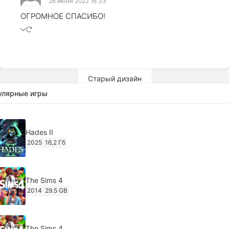
26 июня 2022 16:33
ОГРОМНОЕ СПАСИБО!
Старый дизайн
улярные игры
Hades II
2025
16,2 Гб
The Sims 4
2014
29.5 GB
The Sims 4