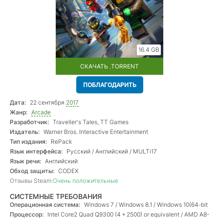
16.4 GB
СКАЧАТЬ .TORRENT
ПОБЛАГОДАРИТЬ
Дата:
22 сентября
2017
Жанр:
Arcade
Разработчик:
Traveller's Tales, TT Games
Издатель:
Warner Bros. Interactive Entertainment
Тип издания:
RePack
Язык интерфейса:
Русский / Английский / MULTi17
Язык речи:
Английский
Обход защиты:
CODEX
Отзывы Steam:
Очень положительные
СИСТЕМНЫЕ ТРЕБОВАНИЯ
Операционная система:
Windows 7 / Windows 8.1 / Windows 10(64-bit
versions);
Процессор:
Intel Core2 Quad Q9300 (4 * 2500) or equivalent / AMD A8-