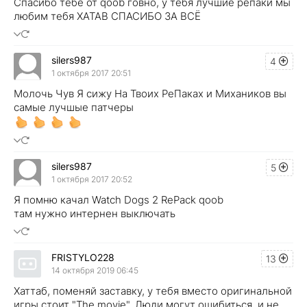
Спасибо тебе от qoob говно, у тебя лучшие репаки мы
любим тебя XATAB СПАСИБО ЗА ВСЁ
silers987
4
1 октября 2017 20:51
Молочь Чув Я сижу На Твоих РеПаках и Михаников вы
самые лучшые патчеры
silers987
5
1 октября 2017 20:52
Я помню качал Watch Dogs 2 RePack qoob
там нужно интернен выключать
FRISTYLO228
13
14 октября 2019 06:45
Хаттаб, поменяй заставку, у тебя вместо оригинальной
игры стоит "The movie". Люди могут ошибиться, и не