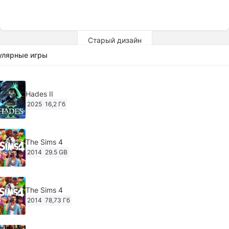
Старый дизайн
улярные игры
Hades II
2025
16,2 Гб
The Sims 4
2014
29.5 GB
The Sims 4
2014
78,73 Гб