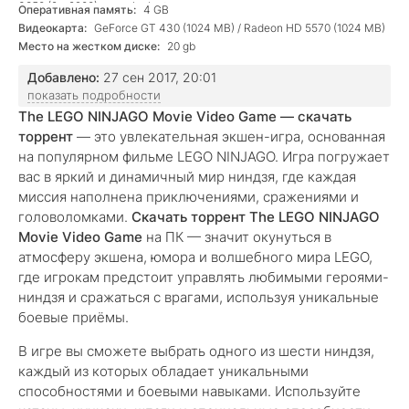
3850 (2 * 2900) or equivalent
Оперативная память:
4 GB
Видеокарта:
GeForce GT 430 (1024 MB) / Radeon HD 5570 (1024 MB)
Место на жестком диске:
20 gb
Добавлено:
27 сен 2017, 20:01
показать подробности
The LEGO NINJAGO Movie Video Game — скачать
торрент
— это увлекательная экшен-игра, основанная
на популярном фильме LEGO NINJAGO. Игра погружает
вас в яркий и динамичный мир ниндзя, где каждая
миссия наполнена приключениями, сражениями и
головоломками.
Скачать торрент The LEGO NINJAGO
Movie Video Game
на ПК — значит окунуться в
атмосферу экшена, юмора и волшебного мира LEGO,
где игрокам предстоит управлять любимыми героями-
ниндзя и сражаться с врагами, используя уникальные
боевые приёмы.
В игре вы сможете выбрать одного из шести ниндзя,
каждый из которых обладает уникальными
способностями и боевыми навыками. Используйте