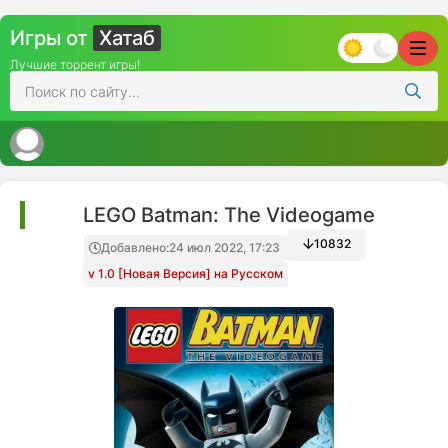
Игры от
Хатаб
Лучшие торрент игры!
LEGO Batman: The Videogame
10832
Добавлено:
24 июл 2022, 17:23
Папка игры
v 1.0 [Новая Версия] на Русском