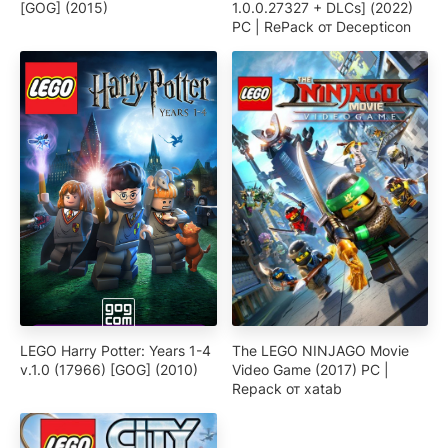
[GOG] (2015)
1.0.0.27327 + DLCs] (2022)
PC | RePack от Decepticon
LEGO Harry Potter: Years 1-4
The LEGO NINJAGO Movie
v.1.0 (17966) [GOG] (2010)
Video Game (2017) PC |
Repack от xatab