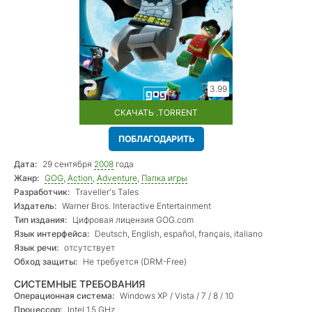
3.99
СКАЧАТЬ .TORRENT
ПОБЛАГОДАРИТЬ
Дата:
29 сентября
2008
года
Жанр:
GOG
,
Action
,
Adventure
,
Папка игры
Разработчик:
Traveller's Tales
Издатель:
Warner Bros. Interactive Entertainment
Тип издания:
Цифровая лицензия GOG.com
Язык интерфейса:
Deutsch, English, español, français, italiano
Язык речи:
отсутствует
Обход защиты:
Не требуется (DRM-Free)
СИСТЕМНЫЕ ТРЕБОВАНИЯ
Операционная система:
Windows XP / Vista / 7 / 8 / 10
Процессор:
Intel 1.5 GHz