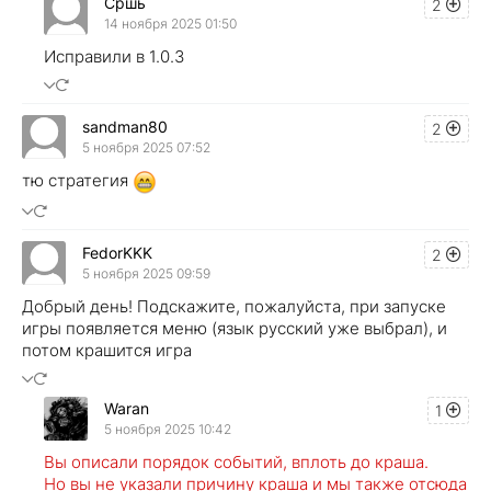
Сршь
2
14 ноября 2025 01:50
Исправили в 1.0.3
sandman80
2
5 ноября 2025 07:52
тю стратегия
FedorKKK
2
5 ноября 2025 09:59
Добрый день! Подскажите, пожалуйста, при запуске
игры появляется меню (язык русский уже выбрал), и
потом крашится игра
Waran
1
5 ноября 2025 10:42
Вы описали порядок событий, вплоть до краша.
Но вы не указали причину краша и мы также отсюда