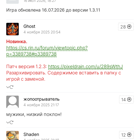
16 июл 2026, 18:27
Игра обновлена 16.07.2026 до версии 1.3.11
Ghost
28
4 ноября 2025 20:54
Новинка.
https://cs.rin.ru/forum/viewtopic.php?
p=3389738#p3389738
Патч версия 1.2.3:
https://pixeldrain.com/u/289sWthJ
Разархивировать. Содержимое вставить в папку с
игрой с заменой.
жопоотрыватель
14
4 ноября 2025 21:17
мужики, низкий поклон!
Shaden
12