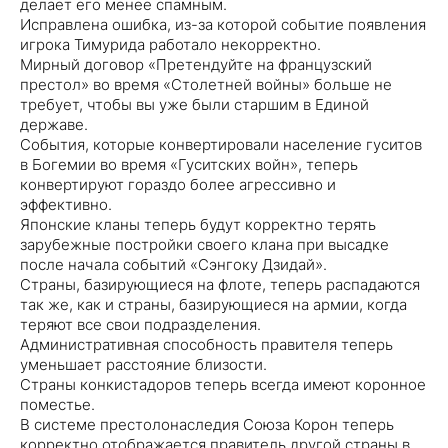
делает его менее спамным.
Исправлена ​​ошибка, из-за которой событие появления
игрока Тимурида работало некорректно.
Мирный договор «Претендуйте на французский
престол» во время «Столетней войны» больше не
требует, чтобы вы уже были старшим в Единой
державе.
События, которые конвертировали население гуситов
в Богемии во время «Гуситских войн», теперь
конвертируют гораздо более агрессивно и
эффективно.
Японские кланы теперь будут корректно терять
зарубежные постройки своего клана при высадке
после начала событий «Сэнгоку Дзидай».
Страны, базирующиеся на флоте, теперь распадаются
так же, как и страны, базирующиеся на армии, когда
теряют все свои подразделения.
Административная способность правителя теперь
уменьшает расстояние близости.
Страны конкистадоров теперь всегда имеют коронное
поместье.
В системе престолонаследия Союза Корон теперь
корректно отображается правитель другой страны в