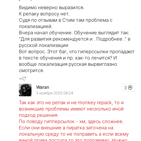
Видимо неверно выразился.
К репаку вопросу нет.
Судя по отзывам в Стим там проблема с
локализацией.
Вчера начал обучение. Обучение выглядит так:
"Для развития рекомендуется и . Подробнее ." в
русской локализации
Вот вопрос. Этот баг, что гиперссылки пропадают
в тексте обучения и пр. как-то лечится? И
вообще локализация русская вырвиглазно
смотрится.
Waran
3
5 ноября 2025 09:24
Так как это не репак и не monkey repack, то и
возникшие проблемы имеют несколько иной
подход решения.
По поводу гипперсылок - хм, здесь сложнее.
Если они внешние а пиратка заточена на
локальную среду то не поправить а если всему
виной права доступа то это поправимо. Нужно