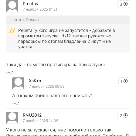
Proctus
3
7 ноября 2025 01:21
Цитата: Dessain
Ребята, у кого игра не запустится - добавьте в
параметры запуска -dx12 так как рукожопые
парадоксы по стопам бладлайна 2 идут и не
учатся
таки да - помогло против краша при запуске
ХзКто
1
7 ноября 2025 06:53
А в каком файле надо это написать?
RNU2012
2
7 ноября 2025 14:35
У кого не запускается, мне помогло только так -
Ярлык запуска отправить на рабочий стол. Свойства. В