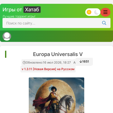
Игры от
Хатаб
Лучшие торрент игры!
Europa Universalis V
1651
Обновлено:
16 июл 2026, 18:27
Архив игры
v 1.3.11 [Новая Версия] на Русском