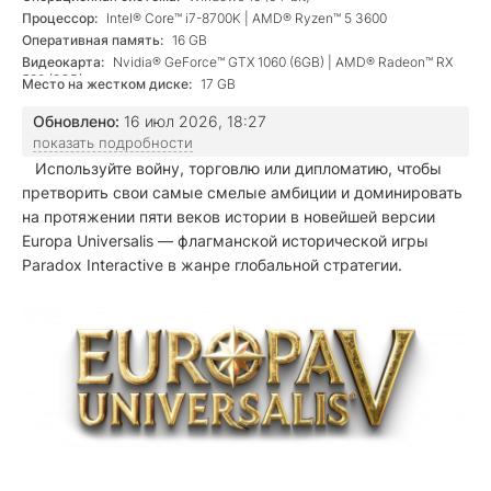
Процессор:
Intel® Core™ i7-8700K | AMD® Ryzen™ 5 3600
Оперативная память:
16 GB
Видеокарта:
Nvidia® GeForce™ GTX 1060 (6GB) | AMD® Radeon™ RX
580 (8GB)
Место на жестком диске:
17 GB
Обновлено:
16 июл 2026, 18:27
показать подробности
Используйте войну, торговлю или дипломатию, чтобы
претворить свои самые смелые амбиции и доминировать
на протяжении пяти веков истории в новейшей версии
Europa Universalis — флагманской исторической игры
Paradox Interactive в жанре глобальной стратегии.