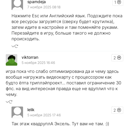
spamdeja
1
7 ноября 2025 08:18
Нажмите Esc или Английский язык. Подождите пока
все ресурсы загрузятся (сверху будет крутилка),
затем идите в настройке и там поменяйте руками.
Перезайдите в игру, больше такого не должно
происходить.
viktorran
2
5 ноября 2025 16:46
игра пока что слабо оптимизирована да и чему здесь
вообще нагружать видеокарту с процессором как
будто ёпта триплэйпроект... поставил ограничение 30
фпс. на вид интересная правда еще не вдуплил что к
чему.
lelik
2
5 ноября 2025 17:46
Так этаж квадруплА Эксель. Тут вам не там. :))