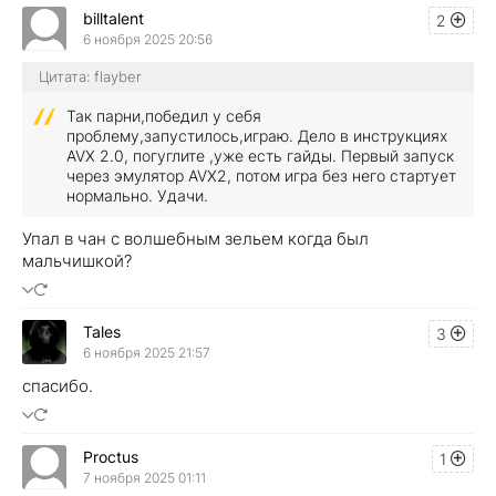
billtalent
2
6 ноября 2025 20:56
Цитата: flayber
Так парни,победил у себя
проблему,запустилось,играю. Дело в инструкциях
AVX 2.0, погуглите ,уже есть гайды. Первый запуск
через эмулятор AVX2, потом игра без него стартует
нормально. Удачи.
Упал в чан с волшебным зельем когда был
мальчишкой?
Tales
3
6 ноября 2025 21:57
спасибо.
Proctus
1
7 ноября 2025 01:11