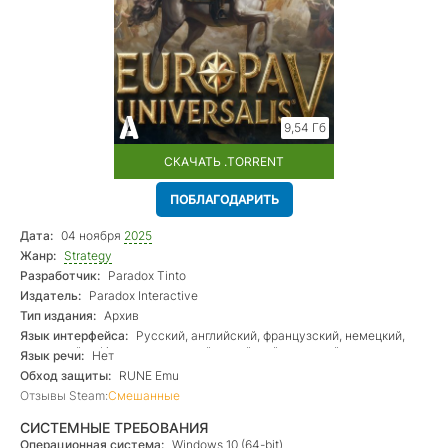
9,54 Гб
СКАЧАТЬ .TORRENT
ПОБЛАГОДАРИТЬ
Дата:
04 ноября
2025
Жанр:
Strategy
Разработчик:
Paradox Tinto
Издатель:
Paradox Interactive
Тип издания:
Архив
Язык интерфейса:
Русский, английский, французский, немецкий,
испанский — Испания, японский, корейский, польский,
Язык речи:
Нет
португальский — Бразилия, китайский (упр.), турецкий
Обход защиты:
RUNE Emu
Отзывы Steam:
Смешанные
СИСТЕМНЫЕ ТРЕБОВАНИЯ
Операционная система:
Windows 10 (64-bit)