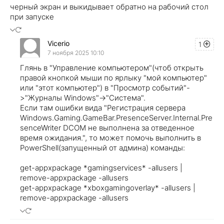
черный экран и выкидывает обратно на рабочий стол
при запуске
Vicerio
1
7 ноября 2025 10:10
Глянь в "Управление компьютером"(чтоб открыть
правой кнопкой мыши по ярлыку "мой компьютер"
или "этот компьютер") в "Просмотр событий"-
>"Журналы Windows"->"Система".
Если там ошибки вида "Регистрация сервера
Windows.Gaming.GameBar.PresenceServer.Internal.Pre
senceWriter DCOM не выполнена за отведенное
время ожидания.", то может помочь выполнить в
PowerShell(запущенный от админа) команды:
get-appxpackage *gamingservices* -allusers |
remove-appxpackage -allusers
get-appxpackage *xboxgamingoverlay* -allusers |
remove-appxpackage -allusers