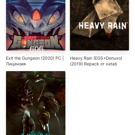
Exit the Gungeon (2020) PC |
Heavy Rain (EGS+Denuvo)
Лицензия
(2019) Repack от xatab