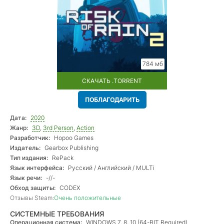
784 мб
СКАЧАТЬ .TORRENT
ПОБЛАГОДАРИТЬ
Дата:
2020
Жанр:
3D
,
3rd Person
,
Action
Разработчик:
Hopoo Games
Издатель:
Gearbox Publishing
Тип издания:
RePack
Язык интерфейса:
Русский / Английский / MULTi
Язык речи:
-//-
Обход защиты:
CODEX
Отзывы Steam:
Очень положительные
СИСТЕМНЫЕ ТРЕБОВАНИЯ
Операционная система:
WINDOWS 7, 8, 10 (64-BIT Required)