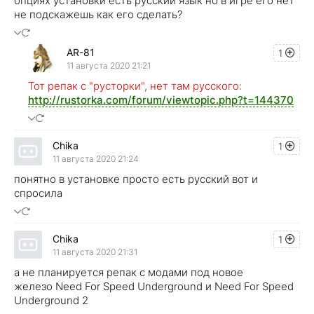
опциях установки есть русский язык но в игре его нет
не подскажешь как его сделать?
AR-81
1
11 августа 2020 21:21
Тот репак с "русторки", нет там русского:
http://rustorka.com/forum/viewtopic.php?t=144370
Chika
1
11 августа 2020 21:24
понятно в установке просто есть русский вот и
спросила
Chika
1
11 августа 2020 21:31
а не планируется репак с модами под новое
железо Need For Speed Underground и Need For Speed
Underground 2