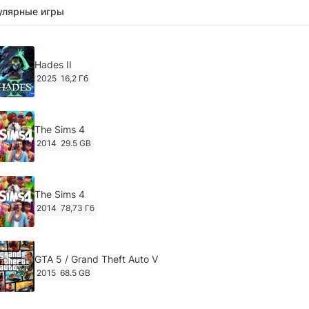
улярные игры
Hades II
2025
16,2 Гб
The Sims 4
2014
29.5 GB
The Sims 4
2014
78,73 Гб
GTA 5 / Grand Theft Auto V
2015
68.5 GB