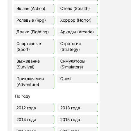
Euro Truck Simulator 2 v.1.60.1.7s
Экшен (Action)
Стелс (Stealth)
[Папка игры] (2012)
2012
37,77 Гб
Ролевые (Rpg)
Хоррор (Horror)
Драки (Fighting)
Аркады (Arcade)
Forza Horizon 5 v.688.044
[Папка игры] (2021)
Спортивные
Стратегии
2021
176,66 Гб
(Sport)
(Strategy)
Выживание
Симуляторы
V Rising
(Survival)
(Simulators)
2024
3.4 gb
Приключения
Quest
(Adventure)
По году
2012 года
2013 года
2014 года
2015 года