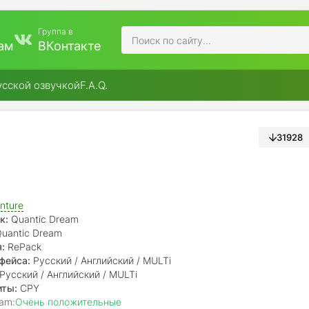
Группа в
ам
ВКонтакте
усской озвучкой
F.A.Q.
31928
nture
к:
Quantic Dream
uantic Dream
:
RePack
фейса:
Русский / Английский / MULTi
Русский / Английский / MULTi
иты:
CPY
am:
Очень положительные