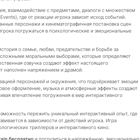
ия, взаимодействие с предметами, диалоги с множеством
Events), где от реакции игрока зависит исход событий.
анные персонажи и кинематографичная постановка сцен
 игрока погружаться в психологические и эмоциональные
история о семье, любви, предательстве и борьбе за
ед сложными моральными выборами, которые определяют
чественная озвучка создают эффект настоящего
нт наполнен напряжением и драмой.
зацией персонажей и окружения, что подчёркивает эмоции
ковое оформление, музыка и атмосферные эффекты создают
ливая впечатление погружения в мир интерактивного
озможность пережить уникальный интерактивный опыт, где
вивается в зависимости от действий игрока. Игра
ологических триллеров и интерактивного кино.
Rain бесплатно
и погрузиться в напряжённую, эмоционально