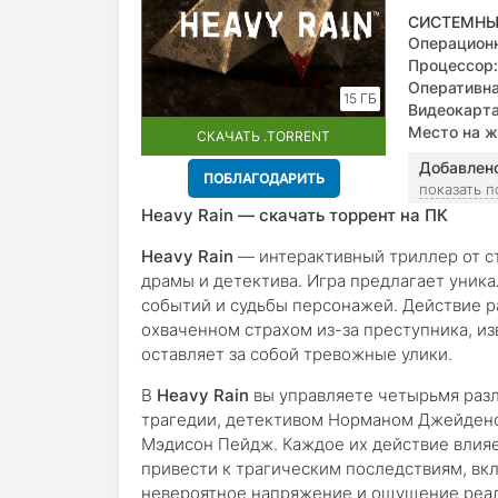
СИСТЕМНЫ
Операционн
Процессор:
Оперативна
15 ГБ
Видеокарта
Radeon HD 
Место на ж
СКАЧАТЬ .TORRENT
Добавлен
ПОБЛАГОДАРИТЬ
показать 
Heavy Rain — скачать торрент на ПК
Heavy Rain
— интерактивный триллер от с
драмы и детектива. Игра предлагает уника
событий и судьбы персонажей. Действие р
охваченном страхом из-за преступника, из
оставляет за собой тревожные улики.
В
Heavy Rain
вы управляете четырьмя раз
трагедии, детективом Норманом Джейден
Мэдисон Пейдж. Каждое их действие влияе
привести к трагическим последствиям, вк
невероятное напряжение и ощущение реал