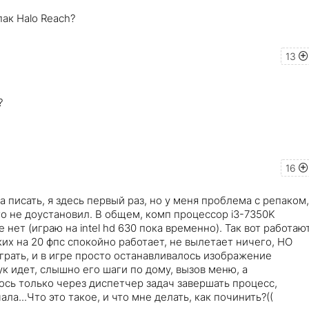
пак Halo Reach?
13
?
16
да писать, я здесь первый раз, но у меня проблема с репаком,
-то не доустановил. В общем, комп процессор i3-7350K
 нет (играю на intel hd 630 пока временно). Так вот работаю
ких на 20 фпс спокойно работает, не вылетает ничего, НО
играть, и в игре просто останавливалось изображение
к идет, слышно его шаги по дому, вызов меню, а
ось только через диспетчер задач завершать процесс,
ала...Что это такое, и что мне делать, как починить?((