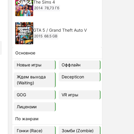
The Sims 4
2014
78,73 Гб
GTA 5 / Grand Theft Auto V
2015
68.5 GB
Основное
Ghost of Tsushima: Director's Cut
v.1053.8.1023.1614 [RePack
Новые игры
Оффлайн
Decepticon] (2024)
2024
38.5 gb
Ждем выхода
Decepticon
(Waiting)
Cyberpunk 2077
2020
49.4 GB
GOG
VR игры
Лицензии
Ghost of Tsushima: Director's Cut
v.1053.9.0623.1807 [Папка
По жанрам
игры] (2020-2024)
2020-2024
68,09 Гб
Гонки (Race)
Зомби (Zombie)