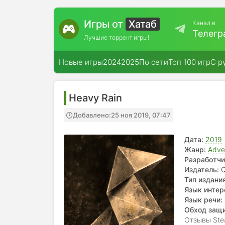
Игры от
Хатаб
Канал в
Телегр
Лучшие торрент игры!
Новые игры
2024
2025
По сети
Топ 100 игр
С р
Heavy Rain
Добавлено:
25 ноя 2019, 07:47
Дата:
2019
Жанр:
Adve
Разработчи
Издатель:
Q
Тип издания
Язык интер
Язык речи:
Обход защ
Отзывы Ste