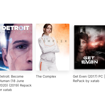
Detroit: Become
The Complex
Get Even (2017) PC |
Human (18 June
RePack by xatab
2020) (2019) Repack
от xatab