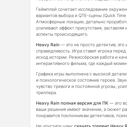
Геймплей сочетает исследование окружен
вариантов выбора и QTE-сцены (Quick Time 
Атмосферные локации, детально проработ
усиливают эффект присутствия, заставляя
аспекты происходящего.
Heavy Rain
— это не просто детектив; это 
справедливость. Игра ставит игрока пер
исход истории. Режиссёрская работа и ка
интерактивного фильма, где каждый моме
Графика игры выполнена с высокой детали
и психологическое состояние героев. Зву
чувство тревоги и постоянной угрозы, уси
триллера.
Heavy Rain полная версия для ПК
— это в
ваши решения имеют значение, а сюжет раз
понравится поклонникам детективов, псих
Не упустите шанс
скачать торрент Heavy 