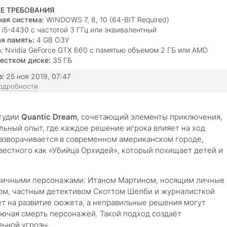
Е ТРЕБОВАНИЯ
ая система:
WINDOWS 7, 8, 10 (64-BIT Required)
i5-4430 с частотой 3 ГГц или эквивалентный
я память:
4 GB ОЗУ
:
Nvidia GeForce GTX 660 с памятью объемом 2 ГБ или AMD
7870 с памятью объемом 2 ГБ
естком диске:
35 ГБ
о:
25 ноя 2019, 07:47
подробности
тудии
Quantic Dream
, сочетающий элементы приключения,
льный опыт, где каждое решение игрока влияет на ход
азворачивается в современном американском городе,
вестного как «Убийца Орхидей», который похищает детей и
личными персонажами: Итаном Мартином, носящим личные
ом, частным детективом Скоттом Шелби и журналисткой
т на развитие сюжета, а неправильные решения могут
лючая смерть персонажей. Такой подход создаёт
ьной угрозы.