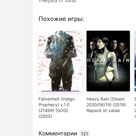
» Repack от xatab
Похожие игры:
Fahrenheit (Indigo
Heavy Rain (Steam
Prophecy) v.1.0
2020/06/19) (2019)
(21469) [GOG]
Repack от xatab
(2005)
Комментарии
121