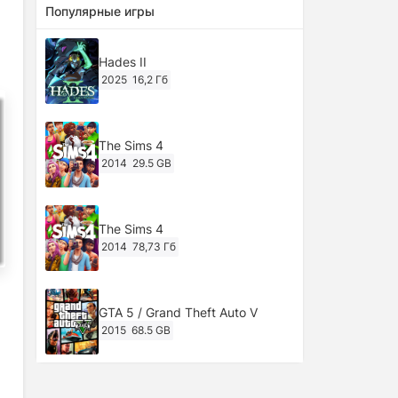
Популярные игры
Hades II
2025
16,2 Гб
The Sims 4
2014
29.5 GB
The Sims 4
2014
78,73 Гб
GTA 5 / Grand Theft Auto V
2015
68.5 GB
Ghost of Tsushima: Director's Cut