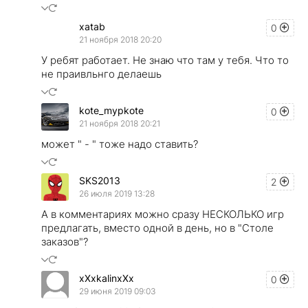
xatab
0
21 ноября 2018 20:20
У ребят работает. Не знаю что там у тебя. Что то
не праивльнго делаешь
kote_mypkote
0
21 ноября 2018 20:21
может " - " тоже надо ставить?
SKS2013
2
26 июля 2019 13:28
А в комментариях можно сразу НЕСКОЛЬКО игр
предлагать, вместо одной в день, но в "Столе
заказов"?
xXxkalinxXx
0
29 июня 2019 09:03