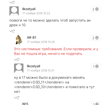
llkostyall
2
17 ноября 2018 15:23
помоги че то можно зделать чтоб запустить ан
дрек-х 10
AR-81
2
17 ноября 2018 15:26
Это системные требования. Если проверили, и у
Вас не пошла игра, ничего не поделать.
llkostyall
1
17 ноября 2018 15:31
ну в 17 можно было в докуменатх менять
<renderer>D3D_11</renderer> на
<renderer>D3D_10</renderer> и помогало а тут
нет
BES
1