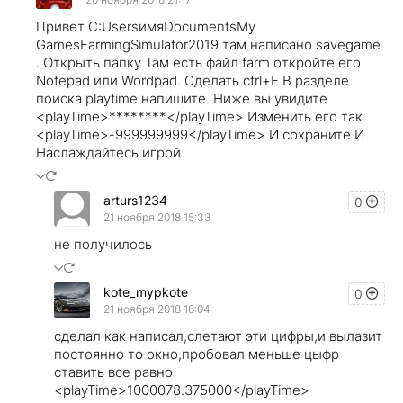
Привет C:UsersимяDocumentsMy
GamesFarmingSimulator2019 там написано savegame
. Oткрыть папку Там есть файл farm oткройте его
Notepad или Wordpad. Сделать ctrl+F В разделе
поиска playtime напишите. Ниже вы увидите
<playTime>********</playTime> Изменить его так
<playTime>-999999999</playTime> И сохраните И
Наслаждайтесь игрой
arturs1234
0
21 ноября 2018 15:33
не получилось
kote_mypkote
0
21 ноября 2018 16:04
сделал как написал,слетают эти цифры,и вылазит
постоянно то окно,пробовал меньше цыфр
ставить все равно
<playTime>1000078.375000</playTime>