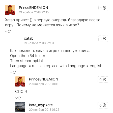
PrinceENDEMION
1
19 ноября 2018 22:15
Xatab привет )) в первую очередь благодарю вас за
игру . Почему не меняется язык в игре?
xatab
1
19 ноября 2018 22:31
Как поменять язык в игре я выше уже писал.
Open the x64 folder
Then steam_api.ini
Language = russian replace with Language = english
PrinceENDEMION
0
20 ноября 2018 01:11
СПС ))
kote_mypkote
0
20 ноября 2018 01:25