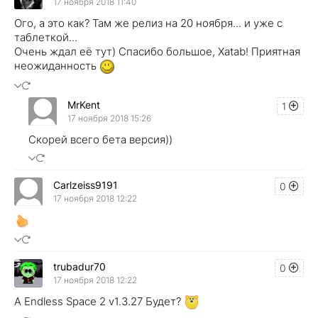
17 ноября 2018 11:40
Ого, а это как? Там же релиз на 20 ноября... и уже с
таблеткой...
Очень ждал её тут) Спасибо большое, Хatab! Приятная
неожиданность
MrKent
1
17 ноября 2018 15:26
Скорей всего бета версия))
Carlzeiss9191
0
17 ноября 2018 12:22
trubadur70
0
17 ноября 2018 12:22
А Endless Space 2 v1.3.27 Будет?