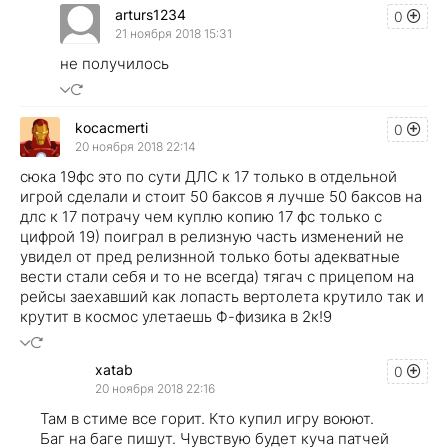
arturs1234
0
21 ноября 2018 15:31
не получилось
kocacmerti
0
20 ноября 2018 22:14
сюка 19фс это по сути ДЛС к 17 только в отдельной
игрой сделали и стоит 50 баксов я лучше 50 баксов на
длс к 17 потрачу чем куплю копию 17 фс только с
цифрой 19) поиграл в релизную часть изменений не
увидел от пред релизнной только боты адекватные
вести стали себя и то не всегда) тягач с прицепом на
рейсы заехавший как лопасть вертолета крутило так и
крутит в космос улетаешь Ф-физика в 2к!9
xatab
0
20 ноября 2018 22:16
Там в стиме все горит. Кто купил игру воюют.
Баг на баге пишут. Чувствую будет куча патчей