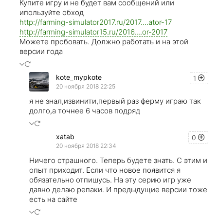
Купите игру и не будет вам сообщений или
ипользуйте обход
http://farming-simulator2017.ru/2017....ator-17
http://farming-simulator15.ru/2016....or-2017
Можете пробовать. Должно работать и на этой
версии года
kote_mypkote
1
20 ноября 2018 22:25
я не знал,извинити,первый раз ферму играю так
долго,а точнее 6 часов подряд
xatab
0
20 ноября 2018 22:34
Ничего страшного. Теперь будете знать. С этим и
опыт приходит. Если что новое появится я
обязательно отпишусь. На эту серию игр уже
давно делаю репаки. И предыдущие версии тоже
есть на сайте