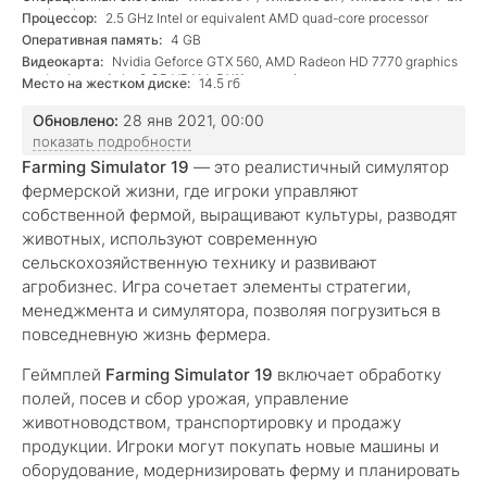
versions)
Процессор:
2.5 GHz Intel or equivalent AMD quad-core processor
Оперативная память:
4 GB
Видеокарта:
Nvidia Geforce GTX 560, AMD Radeon HD 7770 graphics
card or better (min. 2 GB VRAM, DX11 support)
Место на жестком диске:
14.5 гб
Обновлено:
28 янв 2021, 00:00
показать подробности
Farming Simulator 19
— это реалистичный симулятор
фермерской жизни, где игроки управляют
собственной фермой, выращивают культуры, разводят
животных, используют современную
сельскохозяйственную технику и развивают
агробизнес. Игра сочетает элементы стратегии,
менеджмента и симулятора, позволяя погрузиться в
повседневную жизнь фермера.
Геймплей
Farming Simulator 19
включает обработку
полей, посев и сбор урожая, управление
животноводством, транспортировку и продажу
продукции. Игроки могут покупать новые машины и
оборудование, модернизировать ферму и планировать