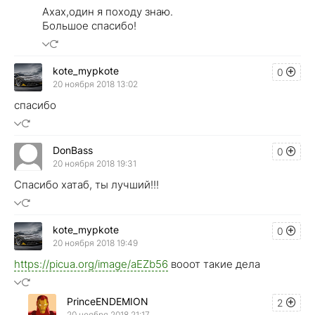
Ахах,один я походу знаю.
Большое спасибо!
kote_mypkote
0
20 ноября 2018 13:02
спасибо
DonBass
0
20 ноября 2018 19:31
Спасибо хатаб, ты лучший!!!
kote_mypkote
0
20 ноября 2018 19:49
https://picua.org/image/aEZb56
вооот такие дела
PrinceENDEMION
2
20 ноября 2018 21:17