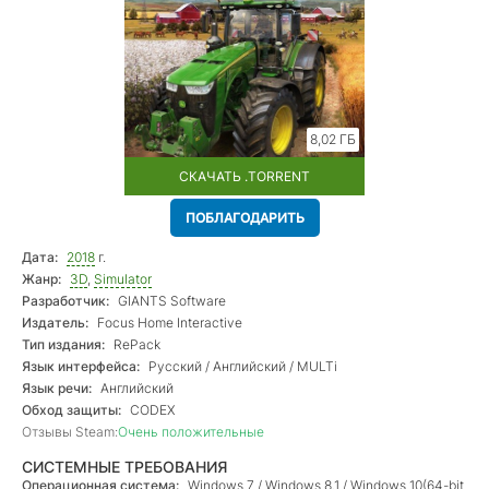
8,02 ГБ
СКАЧАТЬ .TORRENT
ПОБЛАГОДАРИТЬ
Дата:
2018
г.
Жанр:
3D
,
Simulator
Разработчик:
GIANTS Software
Издатель:
Focus Home Interactive
Тип издания:
RePack
Язык интерфейса:
Русский / Английский / MULTi
Язык речи:
Английский
Обход защиты:
CODEX
Отзывы Steam:
Очень положительные
СИСТЕМНЫЕ ТРЕБОВАНИЯ
Операционная система:
Windows 7 / Windows 8.1 / Windows 10(64-bit