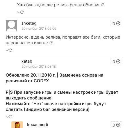
Хатабушка,после релиза репак обновиш?
shketeg
0
20 ноября 2018 02:06
Интересно, в день релиза, поправят все баги, которые
народ нашел или нет?!
xatab
0
20 ноября 2018 08:18
Обновлено 20.11.2018 г. | Заменена основа на
релизный от CODEX.
P|S При запуске игры и смены настроек игры будет
выходить сообщение.
Нажимайте "Нет" иначе настройки игры будут
слетать (Видимо баг релизной версии)
kocacmerti
0