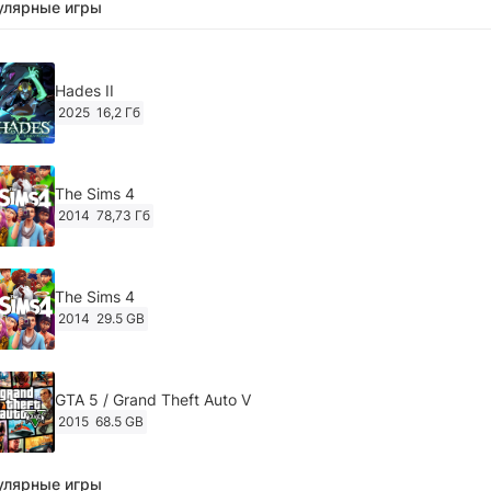
улярные игры
Hades II
2025
16,2 Гб
The Sims 4
2014
78,73 Гб
The Sims 4
2014
29.5 GB
GTA 5 / Grand Theft Auto V
2015
68.5 GB
улярные игры