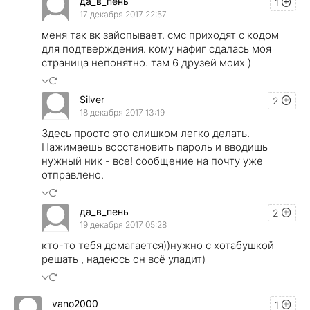
да_в_пень
1
17 декабря 2017 22:57
меня так вк зайопывает. смс приходят с кодом
для подтверждения. кому нафиг сдалась моя
страница непонятно. там 6 друзей моих )
Silver
2
18 декабря 2017 13:19
Здесь просто это слишком легко делать.
Нажимаешь восстановить пароль и вводишь
нужный ник - все! сообщение на почту уже
отправлено.
да_в_пень
2
19 декабря 2017 05:28
кто-то тебя домагается))нужно с хотабушкой
решать , надеюсь он всё уладит)
vano2000
1