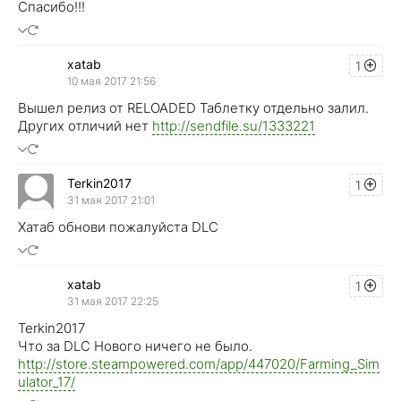
Спасибо!!!
xatab
1
10 мая 2017 21:56
Вышел релиз от RELOADED Таблетку отдельно залил.
Других отличий нет
http://sendfile.su/1333221
Terkin2017
1
31 мая 2017 21:01
Хатаб обнови пожалуйста DLC
xatab
1
31 мая 2017 22:25
Terkin2017
Что за DLC Нового ничего не было.
http://store.steampowered.com/app/447020/Farming_Sim
ulator_17/