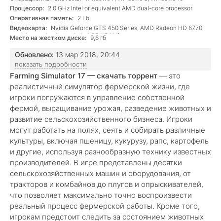
Процессор:
2.0 GHz Intel or equivalent AMD dual-core processor
Оперативная память:
2 Гб
Видеокарта:
Nvidia Geforce GTS 450 Series, AMD Radeon HD 6770
graphics card or better (min 1 GB VRAM)
Место на жестком диске:
9,6 гб
Обновлено:
13 мар 2018, 20:44
показать подробности
Farming Simulator 17 — скачать торрент
— это
реалистичный симулятор фермерской жизни, где
игроки погружаются в управление собственной
фермой, выращивание урожая, разведение животных и
развитие сельскохозяйственного бизнеса. Игроки
могут работать на полях, сеять и собирать различные
культуры, включая пшеницу, кукурузу, рапс, картофель
и другие, используя разнообразную технику известных
производителей. В игре представлены десятки
сельскохозяйственных машин и оборудования, от
тракторов и комбайнов до плугов и опрыскивателей,
что позволяет максимально точно воспроизвести
реальный процесс фермерской работы. Кроме того,
игрокам предстоит следить за состоянием животных