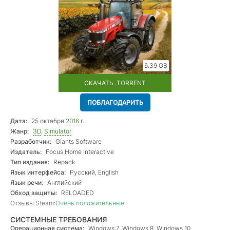
6.39 GB
СКАЧАТЬ .TORRENT
ПОБЛАГОДАРИТЬ
Дата:
25 октября
2016
г.
Жанр:
3D
,
Simulator
Разработчик:
Giants Software
Издатель:
Focus Home Interactive
Тип издания:
Repack
Язык интерфейса:
Русский, English
Язык речи:
Английский
Обход защиты:
RELOADED
Отзывы Steam:
Очень положительные
СИСТЕМНЫЕ ТРЕБОВАНИЯ
Операционная система:
Windows 7, Windows 8, Windows 10