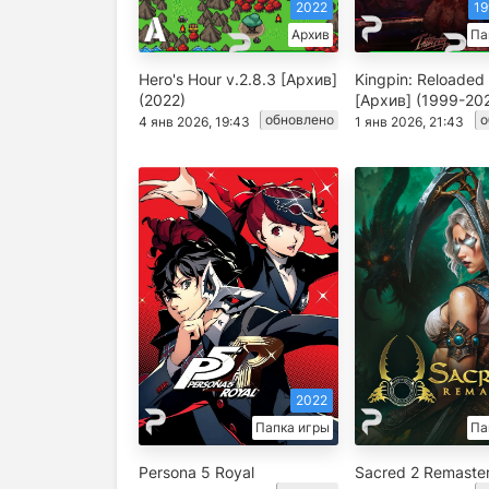
2022
19
Архив
Па
Hero's Hour v.2.8.3 [Архив]
Kingpin: Reloaded 
(2022)
[Архив] (1999-20
обновлено
о
4 янв 2026, 19:43
1 янв 2026, 21:43
2022
Папка игры
Па
Persona 5 Royal
Sacred 2 Remaste