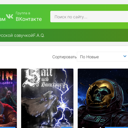
Группа в
ам
ВКонтакте
усской озвучкой
F.A.Q.
Сортировать
По Новые