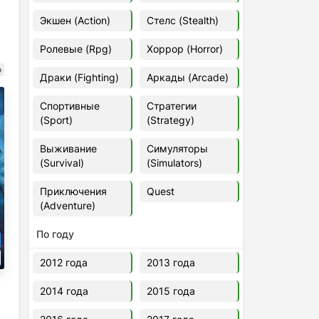
Euro Truck Simulator 2 v.1.60.1.7s
Экшен (Action)
Стелс (Stealth)
[Папка игры] (2012)
2012
37,77 Гб
Ролевые (Rpg)
Хоррор (Horror)
о
Драки (Fighting)
Аркады (Arcade)
Forza Horizon 5 v.688.044
[Папка игры] (2021)
Спортивные
Стратегии
2021
176,66 Гб
(Sport)
(Strategy)
Выживание
Симуляторы
V Rising
(Survival)
(Simulators)
2024
3.4 gb
Приключения
Quest
(Adventure)
По году
2012 года
2013 года
2014 года
2015 года