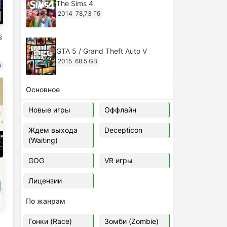
The Sims 4
2014
78,73 Гб
s
GTA 5 / Grand Theft Auto V
2015
68.5 GB
о
Основное
Ghost of Tsushima: Director's Cut
v.1053.8.1023.1614 [RePack
Новые игры
Оффлайн
Decepticon] (2024)
2024
38.5 gb
Ждем выхода
Decepticon
(Waiting)
Cyberpunk 2077
2020
49.4 GB
GOG
VR игры
Лицензии
Ghost of Tsushima: Director's Cut
v.1053.9.0623.1807 [Папка
По жанрам
игры] (2020-2024)
2020-2024
68,09 Гб
Гонки (Race)
Зомби (Zombie)