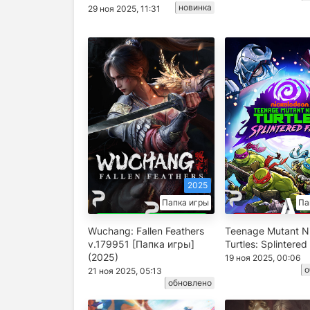
новинка
29 ноя 2025, 11:31
2025
Папка игры
Па
Wuchang: Fallen Feathers
Teenage Mutant Ni
v.179951 [Папка игры]
Turtles: Splintered
(2025)
19 ноя 2025, 00:06
о
21 ноя 2025, 05:13
обновлено