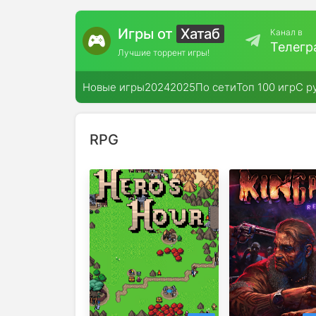
Игры от
Хатаб
Канал в
Телегр
Лучшие торрент игры!
Новые игры
2024
2025
По сети
Топ 100 игр
С р
RPG