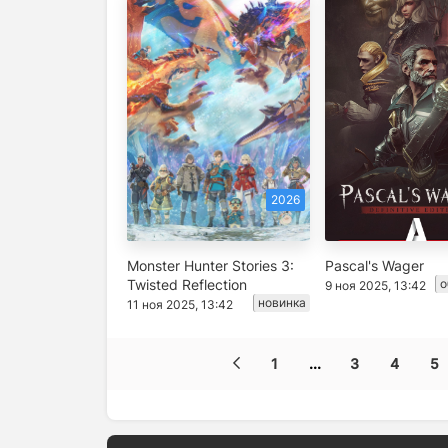
2026
Monster Hunter Stories 3:
Pascal's Wager
Twisted Reflection
о
9 ноя 2025, 13:42
новинка
11 ноя 2025, 13:42
1
...
3
4
5