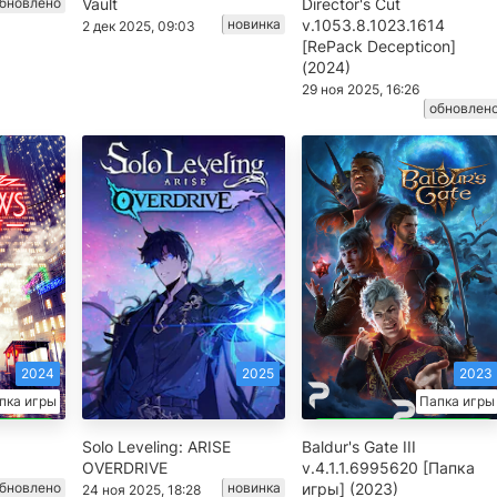
бновлено
Vault
Director's Cut
новинка
v.1053.8.1023.1614
2 дек 2025, 09:03
[RePack Decepticon]
(2024)
29 ноя 2025, 16:26
обновлен
2024
2025
2023
пка игры
Папка игры
Solo Leveling: ARISE
Baldur's Gate III
OVERDRIVE
v.4.1.1.6995620 [Папка
бновлено
новинка
игры] (2023)
24 ноя 2025, 18:28