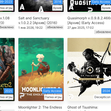
99-2023
2016
Early Access
пка игры
Архив
Архив
v.1.08
Salt and Sanctuary
Quasimorph v.0.9.8.2.466
23)
v.1.0.2.2 [Архив] (2016)
[Архив] (Early Access)
бновлено
обновлено
1 янв 2026, 19:22
27 дек 2025, 17:02
обновлен
2025
Early Access
2024
пка игры
Папка игры
Decepticon
r
Moonlighter 2: The Endless
Ghost of Tsushima: