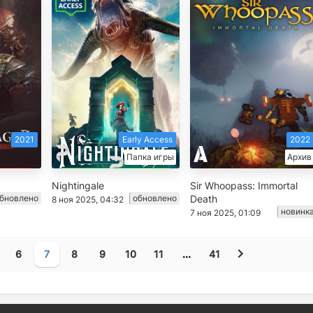
2021
Early Access
2022
Папка игры
Архив
Nightingale
Sir Whoopass: Immortal
бновлено
обновлено
Death
8 ноя 2025, 04:32
новинк
7 ноя 2025, 01:09
6
7
8
9
10
11
...
41