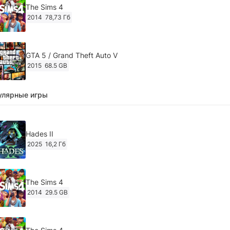
The Sims 4
2014
78,73 Гб
GTA 5 / Grand Theft Auto V
2015
68.5 GB
улярные игры
Ghost of Tsushima: Director's Cut v.1053.8.1023.1614
[RePack Decepticon] (2024)
2024
38.5 gb
Hades II
2025
16,2 Гб
Cyberpunk 2077
2020
49.4 GB
The Sims 4
2014
29.5 GB
Ghost of Tsushima: Director's Cut v.1053.9.0623.1807 [Пап
игры] (2020-2024)
2020-2024
68,09 Гб