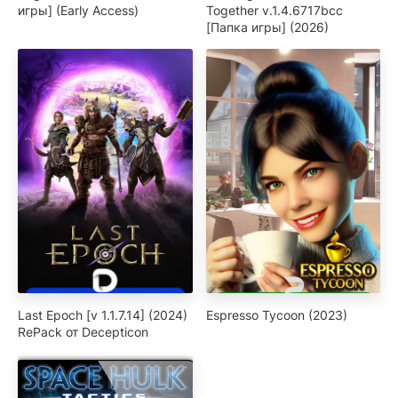
игры] (Early Access)
Together v.1.4.6717bcc
[Папка игры] (2026)
Last Epoch [v 1.1.7.14] (2024)
Espresso Tycoon (2023)
RePack от Decepticon