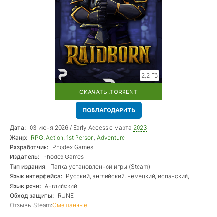
2,2 Гб
СКАЧАТЬ .TORRENT
ПОБЛАГОДАРИТЬ
Дата:
03 июня 2026 / Early Access с марта
2023
Жанр:
RPG
,
Action
,
1st Person
,
Adventure
Разработчик:
Phodex Games
Издатель:
Phodex Games
Тип издания:
Папка установленной игры (Steam)
Язык интерфейса:
Русский, английский, немецкий, испанский,
португальский, китайский
Язык речи:
Английский
Обход защиты:
RUNE
Отзывы Steam:
Смешанные