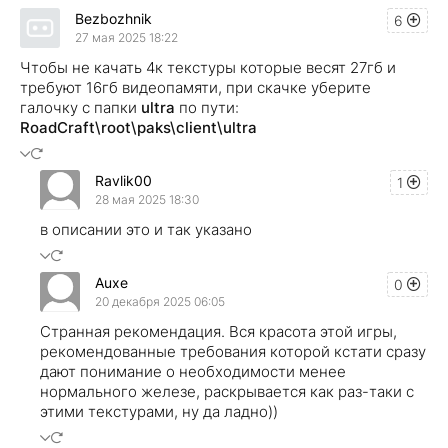
Bezbozhnik
6
27 мая 2025 18:22
Чтобы не качать 4к текстуры которые весят 27гб и
требуют 16гб видеопамяти, при скачке уберите
галочку с папки
ultra
по пути:
RoadCraft\root\paks\client\ultra
Ravlik00
1
28 мая 2025 18:30
в описании это и так указано
Auxe
0
20 декабря 2025 06:05
Странная рекомендация. Вся красота этой игры,
рекомендованные требования которой кстати сразу
дают понимание о необходимости менее
нормального железе, раскрывается как раз-таки с
этими текстурами, ну да ладно))