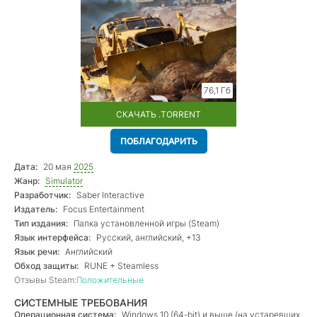
76,1 Гб
СКАЧАТЬ .TORRENT
ПОБЛАГОДАРИТЬ
Дата:
20 мая
2025
Жанр:
Simulator
Разработчик:
Saber Interactive
Издатель:
Focus Entertainment
Тип издания:
Папка установленной игры (Steam)
Язык интерфейса:
Русский, английский, +13
Язык речи:
Английский
Обход защиты:
RUNE + Steamless
Отзывы Steam:
Положительные
СИСТЕМНЫЕ ТРЕБОВАНИЯ
Операционная система:
Windows 10 (64-bit) и выше (на устаревших