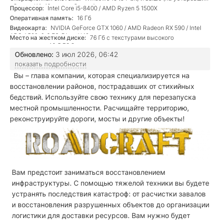
сборках Win10 не заработает)
Процессор:
Intel Core i5-8400 / AMD Ryzen 5 1500X
Оперативная память:
16 Гб
Видеокарта:
NVIDIA GeForce GTX 1060 / AMD Radeon RX 590 / Intel
ARC A580, 6-8 Гб, DirectX 12
Место на жестком диске:
76 Гб с текстурами высокого
разрешения, 43,5 Гб без таковых
Обновлено:
3 июл 2026, 06:42
показать подробности
Вы – глава компании, которая специализируется на
восстановлении районов, пострадавших от стихийных
бедствий. Используйте свою технику для перезапуска
местной промышленности. Расчищайте территорию,
реконструируйте дороги, мосты и другие объекты!
Вам предстоит заниматься восстановлением
инфраструктуры. С помощью тяжелой техники вы будете
устранять последствия катастроф: от расчистки завалов
и восстановления разрушенных объектов до организации
логистики для доставки ресурсов. Вам нужно будет