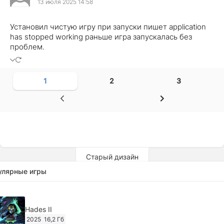
13 июля 2025 14:58
Установил чистую игру при запуски пишет application
has stopped working раньше игра запускалась без
проблем.
1
2
3
Старый дизайн
улярные игры
Hades II
2025
16,2 Гб