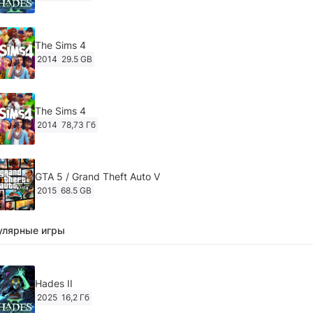
The Sims 4
2014
29.5 GB
The Sims 4
2014
78,73 Гб
GTA 5 / Grand Theft Auto V
2015
68.5 GB
улярные игры
Ghost of Tsushima: Director's Cut v.1053.8.1023.1614
[RePack Decepticon] (2024)
2024
38.5 gb
Hades II
2025
16,2 Гб
Cyberpunk 2077