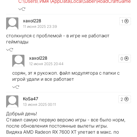
C:\Users\ Имя \AppData\Local\Saber\RoadCraftGame
xaxol228
1
11 июня 2025 23:39
столкнулся с проблемой - в игре не работают
геймпады
xaxol228
0
12 июня 2025 20:44
сорян, эт я рукожоп. файл модулятора с папки с
игрой удали и все работает
KoSa47
2
13 июня 2025 00:11
Добрый день!
Ставил самую первую версию игры - все было норм,
после обновления постоянные вылеты игры.
Видяха AMD Radeon RX 7600 XT улетает в макс. по