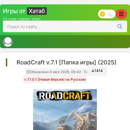
Игры от
Хатаб
Лучшие торрент игры!
RoadCraft v.7.1 [Папка игры] (2025)
1414
Обновлено:
3 июл 2026, 06:42
Папка игры
v 7.1.0.1 [Новая Версия] на Русском