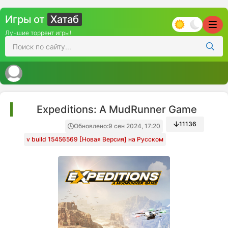
Игры от
Хатаб
Лучшие торрент игры!
Expeditions: A MudRunner Game
11136
Обновлено:
9 сен 2024, 17:20
v build 15456569 [Новая Версия] на Русском