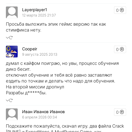
Layerplayer1
0
12 марта 2025 21:37
Просьба выложить эпик геймс версию так как
стимфикса нету.
Coopeir
0
9 августа 2025 20:13
думал с кайфом поиграю, но увы, процесс обучения
дико бесит.
отключил обучение и тебя всё равно заставляют
ездить по точкам и делать что надо для обучения.
На второй миссии дропнул
Разрабы д*****бы.
Иван Иванов Иванов
0
6 апреля 2026 00:34
Подскажите пожалуйста, скачал игру. два файла Crack
[RUNE] и Expeditions A MudRunner Game. как