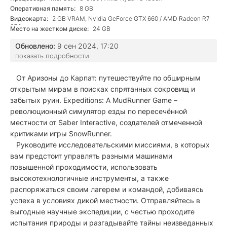
Оперативная память:
8 GB
Видеокарта:
2 GB VRAM, Nvidia GeForce GTX 660 / AMD Radeon R7
370
Место на жестком диске:
24 GB
Обновлено:
9 сен 2024, 17:20
показать подробности
От Аризоны до Карпат: путешествуйте по обширным
открытым мирам в поисках спрятанных сокровищ и
забытых руин. Expeditions: A MudRunner Game –
революционный симулятор езды по пересечённой
местности от Saber Interactive, создателей отмеченной
критиками игры SnowRunner.
Руководите исследовательскими миссиями, в которых
вам предстоит управлять разными машинами
повышенной проходимости, использовать
высокотехнологичные инструменты, а также
распоряжаться своим лагерем и командой, добиваясь
успеха в условиях дикой местности. Отправляйтесь в
выгодные научные экспедиции, с честью проходите
испытания природы и разгадывайте тайны неизведанных