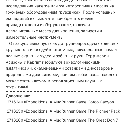
исследование налегке или же неторопливая миссия на
гружёных оборудованием грузовиках. После успешных
экспедиций вы сможете приобретать новые
принадлежности и оборудование, включая
дополнительные места для хранения, запчасти и
измерительные инструменты.
От засушливых пустынь до труднопроходимых лесов и
крутых гор: исследуйте огромные, неизведанные земли,
полные скрытых чудес и забытых руин. Территории
Аризоны и Карпат изобилуют археологическими
памятниками, окаменевшими останками динозавров и
природными диковинками, причём любая ваша находка
может стать ключом к революционным научным
открытиям!
Дополнения:
2716240=Expeditions: A MudRunner Game Cotco Canyon
2716250=Expeditions: A MudRunner Game The Pioneer Pack
2716260=Expeditions: A MudRunner Game The Great Don 71