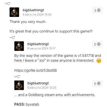
bigbluetrongt
3
6 августа 2024 15:04
Thank you very much.
It's great that you continue to support this game!!!
bigbluetrongt
0
6 августа 2024 15:17
By the way the version of the game is v1.541718 and
here I leave a ".ico" in case anyone is interested.
https://gofile.io/d/53bdSB
bigbluetrongt
0
6 августа 2024 15:25
... and a Goldberg steam emu with archivements.
PASS:
byxatab