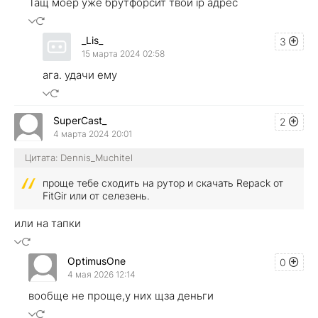
Тащ моёр уже брутфорсит твой ip адрес
_Lis_
3
15 марта 2024 02:58
ага. удачи ему
SuperCast_
2
4 марта 2024 20:01
Цитата: Dennis_Muchitel
проще тебе сходить на рутор и скачать Repack от
FitGir или от селезень.
или на тапки
OptimusOne
0
4 мая 2026 12:14
вообще не проще,у них щза деньги