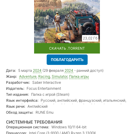
23,02 Гб
СКАЧАТЬ .TORRENT
ПОБЛАГОДАРИТЬ
Дата:
5 марта
2024
(29 февраля
2024
- ранний доступ)
Жанр:
Adventure
,
Racing
,
Simulator
,
Папка игры
Разработчик:
Saber Interactive
Издатель:
Focus Entertainment
Тип издания:
Папка с игрой (Steam)
Язык интерфейса:
Русский, английский, французский, итальянский,
немецкий, испанский, китайский (упр.), китайский (трад.), чешский,
Язык речи:
Английский
японский, корейский, бр. португальский, польский
Обход защиты:
RUNE Emu
СИСТЕМНЫЕ ТРЕБОВАНИЯ
Операционная система:
Windows 10/11 64-bit
Процессор:
Intel Core i3-9100 / AMD Ryzen 3 1300X