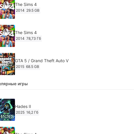
The Sims 4
2014
29.5 GB
The Sims 4
2014
78,73 Гб
GTA 5 / Grand Theft Auto V
2015
68.5 GB
улярные игры
Ghost of Tsushima: Director's Cut v.1053.8.1023.1614
[RePack Decepticon] (2024)
2024
38.5 gb
Hades II
2025
16,2 Гб
Cyberpunk 2077
2020
49.4 GB