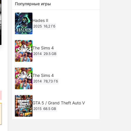
Популярные игры
Hades II
2025
16,2 Гб
The Sims 4
2014
29.5 GB
The Sims 4
2014
78,73 Гб
GTA 5 / Grand Theft Auto V
2015
68.5 GB
Ghost of Tsushima: Director's Cut