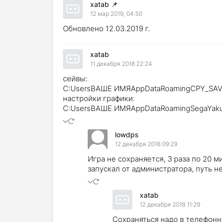
xatab
📌
12 мар 2019, 04:50
Обновлено 12.03.2019 г.
xatab
11 декабря 2018 22:24
сейвы:
C:UsersВАШЕ ИМЯAppDataRoamingCPY_SA
настройки графики:
C:UsersВАШЕ ИМЯAppDataRoamingSegaYak
lowdps
12 декабря 2018 09:29
Игра не сохраняется, 3 раза по 20 м
запускал от администратора, путь н
xatab
12 декабря 2018 11:29
Сохраняться надо в телефонн