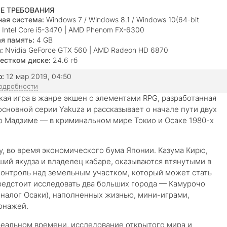
Е ТРЕБОВАНИЯ
ая система:
Windows 7 / Windows 8.1 / Windows 10(64-bit
Intel Core i5-3470 | AMD Phenom FX-6300
я память:
4 GB
:
Nvidia GeForce GTX 560 | AMD Radeon HD 6870
естком диске:
24.6 гб
о:
12 мар 2019, 04:50
подробности
я игра в жанре экшен с элементами RPG, разработанная
основной серии Yakuza и рассказывает о начале пути двух
о Мадзиме — в криминальном мире Токио и Осаке 1980-х
у, во время экономического бума Японии. Казума Кирю,
ший якудза и владелец кабаре, оказываются втянутыми в
 контроль над земельным участком, который может стать
редстоит исследовать два больших города — Камурочо
аналог Осаки), наполненных жизнью, мини-играми,
онажей.
реальном времени, исследование открытого мира и