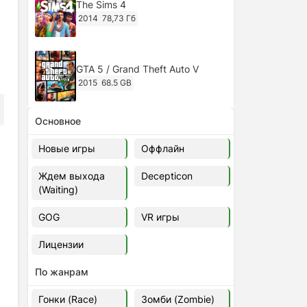
The Sims 4
2014
78,73 Гб
GTA 5 / Grand Theft Auto V
2015
68.5 GB
Основное
Ghost of Tsushima: Director's Cut
v.1053.8.1023.1614 [RePack
Новые игры
Оффлайн
Decepticon] (2024)
2024
38.5 gb
Ждем выхода
Decepticon
(Waiting)
Cyberpunk 2077
2020
49.4 GB
GOG
VR игры
Лицензии
Ghost of Tsushima: Director's Cut
v.1053.9.0623.1807 [Папка
По жанрам
игры] (2020-2024)
2020-2024
68,09 Гб
Гонки (Race)
Зомби (Zombie)