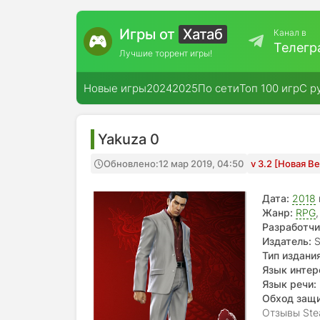
Игры от
Хатаб
Канал в
Телегр
Лучшие торрент игры!
Новые игры
2024
2025
По сети
Топ 100 игр
С р
Yakuza 0
Обновлено:
12 мар 2019, 04:50
v 3.2 [Новая В
Дата:
2018
Жанр:
RPG
Разработчи
Издатель:
S
Тип издания
Язык интер
Язык речи:
Обход защ
Отзывы Ste