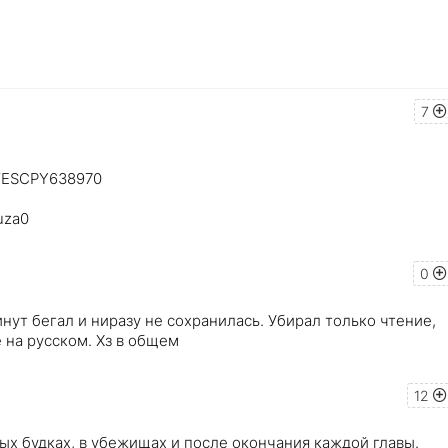
7
VESCPY638970
uza0
0
инут бегал и ниразу не сохранилась. Убирал только чтение,
е на русском. Хз в общем
12
ых будках, в убежищах и после окончания каждой главы.