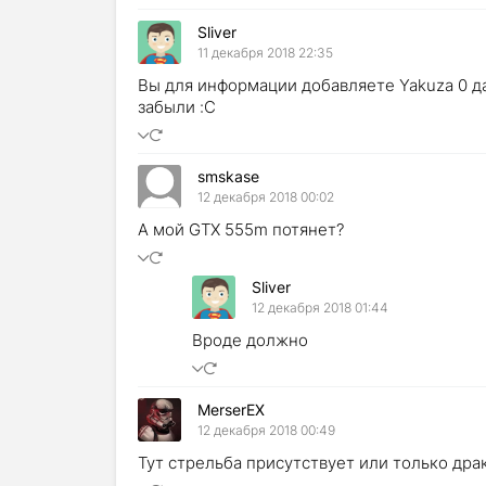
Sliver
11 декабря 2018 22:35
Вы для информации добавляете Yakuza 0 даж
забыли :C
smskase
12 декабря 2018 00:02
А мой GTX 555m потянет?
Sliver
12 декабря 2018 01:44
Вроде должно
MerserEX
12 декабря 2018 00:49
Тут стрельба присутствует или только дра