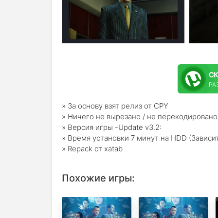
С
РАЗ
» За основу взят релиз от CPY
» Ничего не вырезано / не перекодировано
» Версия игры -Update v3.2:
» Время установки 7 минут на HDD (Зависи
» Repack от xatab
Похожие игры: