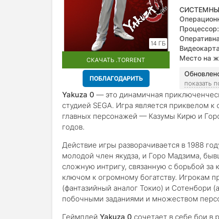
СИСТЕМНЫ
Операционн
versions)
Процессор:
Оперативна
14 ГБ
Видеокарта
Место на ж
СКАЧАТЬ .TORRENT
Обновлен
ПОБЛАГОДАРИТЬ
показать 
Yakuza 0
— это динамичная приключенческа
студией SEGA. Игра является приквелом к 
главных персонажей — Казумы Кирю и Гор
годов.
Действие игры разворачивается в 1988 год
молодой член якудза, и Горо Мадзима, быв
сложную интригу, связанную с борьбой за
ключом к огромному богатству. Игрокам п
(фантазийный аналог Токио) и Сотенбори (
побочными заданиями и множеством перс
Геймплей
Yakuza 0
сочетает в себе бои в 