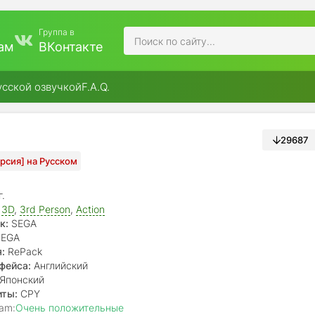
Группа в
ам
ВКонтакте
усской озвучкой
F.A.Q.
29687
ерсия] на Русском
г.
,
3D
,
3rd Person
,
Action
к:
SEGA
EGA
:
RePack
фейса:
Английский
Японский
иты:
CPY
am:
Очень положительные