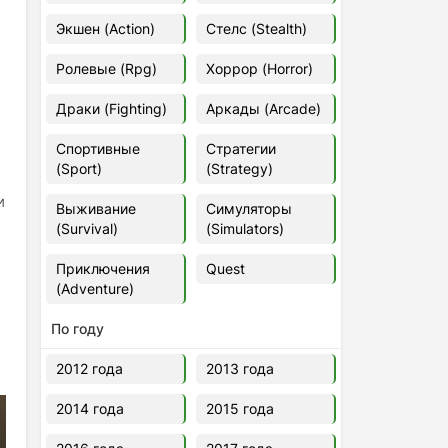
Euro Truck Simulator 2 v.1.60.1.7s
Экшен (Action)
Стелс (Stealth)
[Папка игры] (2012)
2012
37,77 Гб
Ролевые (Rpg)
Хоррор (Horror)
Драки (Fighting)
Аркады (Arcade)
Forza Horizon 5 v.688.044
[Папка игры] (2021)
Спортивные
Стратегии
2021
176,66 Гб
(Sport)
(Strategy)
и
Выживание
Симуляторы
V Rising
(Survival)
(Simulators)
2024
3.4 gb
Приключения
Quest
(Adventure)
По году
2012 года
2013 года
2014 года
2015 года