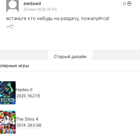
awdawd
0
20 мая 2026 05:43
встаньте кто нибудь на раздачу, пожалуйтса!
Старый дизайн
улярные игры
Hades II
2025
16,2 Гб
The Sims 4
2014
29.5 GB