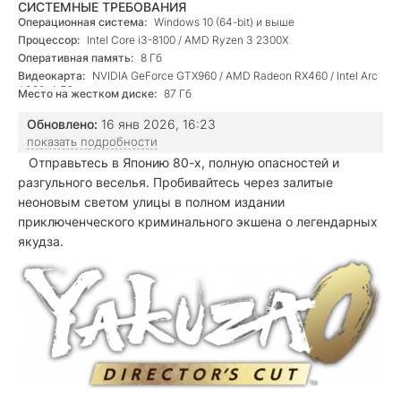
СИСТЕМНЫЕ ТРЕБОВАНИЯ
Операционная система:
Windows 10 (64-bit) и выше
Процессор:
Intel Core i3-8100 / AMD Ryzen 3 2300X
Оперативная память:
8 Гб
Видеокарта:
NVIDIA GeForce GTX960 / AMD Radeon RX460 / Intel Arc
A380, 4 Гб
Место на жестком диске:
87 Гб
Обновлено:
16 янв 2026, 16:23
показать подробности
Отправьтесь в Японию 80-х, полную опасностей и
разгульного веселья. Пробивайтесь через залитые
неоновым светом улицы в полном издании
приключенческого криминального экшена о легендарных
якудза.