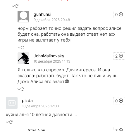
guhhuhui
0
9 декабря 2025 20:48
норм рабоает точно решил задать вопрос алисе
будет она, работать она выдает ответ нет ахх
игры не вылитает у тебя
JohnMalinovsky
2
10 декабря 2025 14:13
Я только что спросил. Для интереса. И она
сказала: работать будет. Так что не пиши чушь.
Даже Алиса это знает😁
pizda
0
10 декабря 2025 12:03
хуйня ал-я 10 летней давности ...
Stas Noir
3