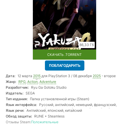
86,33 Гб
СКАЧАТЬ .TORRENT
ПОБЛАГОДАРИТЬ
Дата:
12 марта
2015
для PlayStation 3 / 08 декабря
2025
- второе
переиздание для ПК
Жанр:
RPG
,
Action
,
Adventure
Разработчик:
Ryu Ga Gotoku Studio
Издатель:
SEGA
Тип издания:
Папка установленной игры (Steam)
Язык интерфейса:
Русский, английский, немецкий, французский,
итальянский, испанский, португальский, японский, корейский,
Язык речи:
Английский, японский, китайский
китайский
Обход защиты:
RUNE + Steamless
Отзывы Steam:
Положительные