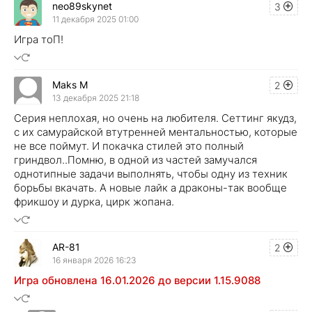
neo89skynet
3
11 декабря 2025 01:00
Игра тоП!
Maks M
2
13 декабря 2025 21:18
Серия неплохая, но очень на любителя. Сеттинг якудз,
с их самурайской втутренней ментальностью, которые
не все поймут. И покачка стилей это полный
гриндвол..Помню, в одной из частей замучался
однотипные задачи выполнять, чтобы одну из техник
борьбы вкачать. А новые лайк а драконы-так вообще
фрикшоу и дурка, цирк жопана.
AR-81
2
16 января 2026 16:23
Игра обновлена 16.01.2026 до версии 1.15.9088