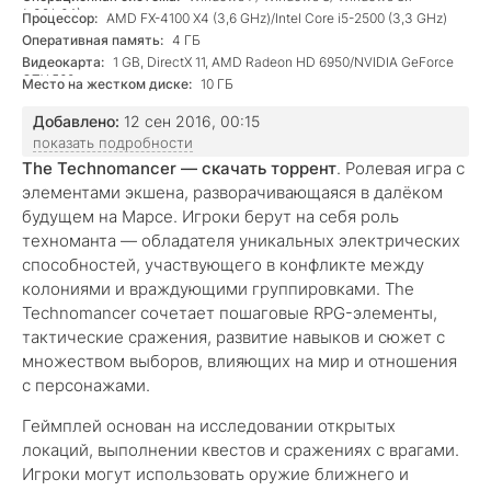
(x32/x64)
Процессор:
AMD FX-4100 X4 (3,6 GHz)/Intel Core i5-2500 (3,3 GHz)
Оперативная память:
4 ГБ
Видеокарта:
1 GB, DirectX 11, AMD Radeon HD 6950/NVIDIA GeForce
GTX 560
Место на жестком диске:
10 ГБ
Добавлено:
12 сен 2016, 00:15
показать подробности
The Technomancer — скачать торрент
. Ролевая игра с
элементами экшена, разворачивающаяся в далёком
будущем на Марсе. Игроки берут на себя роль
техноманта — обладателя уникальных электрических
способностей, участвующего в конфликте между
колониями и враждующими группировками. The
Technomancer сочетает пошаговые RPG-элементы,
тактические сражения, развитие навыков и сюжет с
множеством выборов, влияющих на мир и отношения
с персонажами.
Геймплей основан на исследовании открытых
локаций, выполнении квестов и сражениях с врагами.
Игроки могут использовать оружие ближнего и