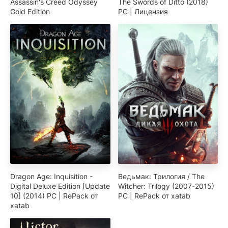
Assassin's Creed Odyssey
The Swords of Ditto (2018)
Gold Edition
PC | Лицензия
Dragon Age: Inquisition -
Ведьмак: Трилогия / The
Digital Deluxe Edition [Update
Witcher: Trilogy (2007-2015)
10] (2014) PC | RePack от
PC | RePack от xatab
xatab