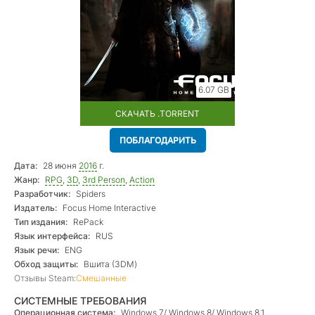
6.07 GB
СКАЧАТЬ .TORRENT
ПОБЛАГОДАРИТЬ
Дата:
28 июня
2016
г.
Жанр:
RPG
,
3D
,
3rd Person
,
Action
Разработчик:
Spiders
Издатель:
Focus Home Interactive
Тип издания:
RePack
Язык интерфейса:
RUS
Язык речи:
ENG
Обход защиты:
Вшита (3DM)
Отзывы Steam:
Смешанные
СИСТЕМНЫЕ ТРЕБОВАНИЯ
Операционная система:
Windows 7/ Windows 8/ Windows 8.1