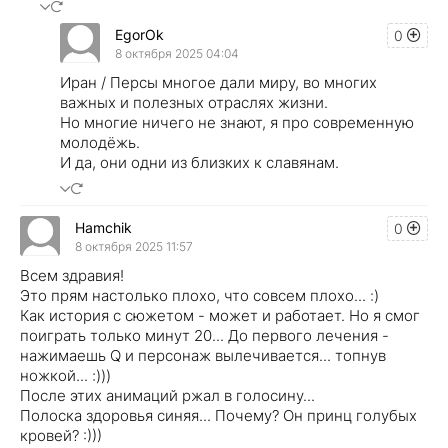
EgorOk
0
8 октября 2025 04:04
Иран / Персы многое дали миру, во многих
важных и полезных отраслях жизни.
Но многие ничего не знают, я про современную
молодёжь.
И да, они одни из близких к славянам.
Hamchik
0
8 октября 2025 11:57
Всем здравия!
Это прям настолько плохо, что совсем плохо... :)
Как история с сюжетом - может и работает. Но я смог
поиграть только минут 20... До первого лечения -
нажимаешь Q и персонаж вылечивается... топнув
ножкой... :)))
После этих анимаций ржал в голосину...
Полоска здоровья синяя... Почему? Он принц голубых
кровей? :)))