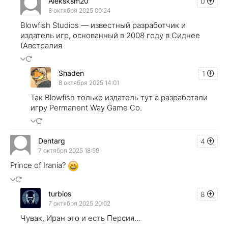
Aleksksm20
0
8 октября 2025 00:24
Blowfish Studios — известный разработчик и
издатель игр, основанный в 2008 году в Сиднее
(Австралия
Shaden
1
8 октября 2025 14:01
Так Blowfish только издатель тут а разработали
игру Permanent Way Game Co.
Dentarg
4
7 октября 2025 18:59
Prince of Irania?
turbios
8
7 октября 2025 20:02
Чувак, Иран это и есть Персия...