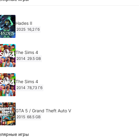
Hades II
2025
16,2 Гб
The Sims 4
2014
29.5 GB
The Sims 4
2014
78,73 Гб
GTA 5 / Grand Theft Auto V
2015
68.5 GB
улярные игры
Ghost of Tsushima: Director's Cut v.1053.8.1023.1614