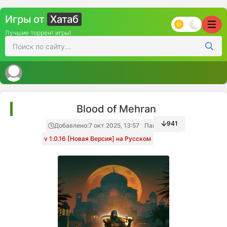
Игры от
Хатаб
Лучшие торрент игры!
Blood of Mehran
941
Добавлено:
7 окт 2025, 13:57
Папка игры
v 1.0.16 [Новая Версия] на Русском