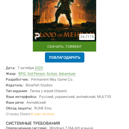
34,71 Гб
СКАЧАТЬ .TORRENT
ПОБЛАГОДАРИТЬ
Дата:
7 октября
2025
Жанр:
RPG
,
3rd Person
,
Action
,
Adventure
Разработчик:
Permanent Way Game Co.
Издатель:
Blowfish Studios
Тип издания:
Папка с игрой (Steam)
Язык интерфейса:
Русский, украинский, английский, MULTI15
Язык речи:
Английский
Обход защиты:
RUNE Emu
Отзывы Steam:
6 user reviews
СИСТЕМНЫЕ ТРЕБОВАНИЯ
Операционная система:
Windows 7 (64-bit) и выше