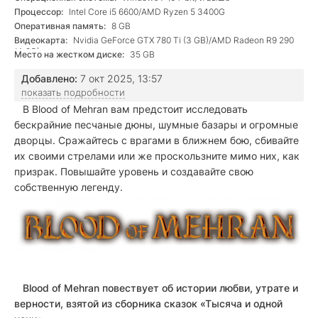
Процессор:
Intel Core i5 6600/AMD Ryzen 5 3400G
Оперативная память:
8 GB
Видеокарта:
Nvidia GeForce GTX 780 Ti (3 GB)/AMD Radeon R9 290
(4 GB)
Место на жестком диске:
35 GB
Добавлено:
7 окт 2025, 13:57
показать подробности
В Blood of Mehran вам предстоит исследовать
бескрайние песчаные дюны, шумные базары и огромные
дворцы. Сражайтесь с врагами в ближнем бою, сбивайте
их своими стрелами или же проскользните мимо них, как
призрак. Повышайте уровень и создавайте свою
собственную легенду.
Blood of Mehran повествует об истории любви, утрате и
верности, взятой из сборника сказок «Тысяча и одной