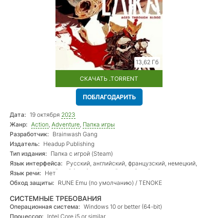
13,62 Гб
СКАЧАТЬ .TORRENT
ПОБЛАГОДАРИТЬ
Дата:
19 октября
2023
Жанр:
Action
,
Adventure
,
Папка игры
Разработчик:
Brainwash Gang
Издатель:
Headup Publishing
Тип издания:
Папка с игрой (Steam)
Язык интерфейса:
Русский, английский, французский, немецкий,
испанский, китайский (упр.), японский, корейский
Язык речи:
Нет
Обход защиты:
RUNE Emu (по умолчанию) / TENOKE
СИСТЕМНЫЕ ТРЕБОВАНИЯ
Операционная система:
Windows 10 or better (64-bit)
Процессор:
Intel Core i5 or similar