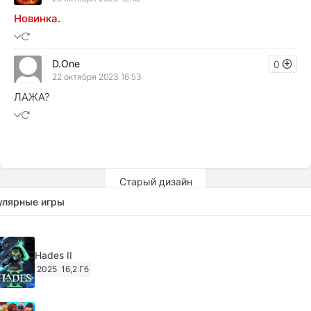
Новинка.
D.One
0
22 октября 2023 16:53
ЛАЖА?
Старый дизайн
улярные игры
Hades II
2025
16,2 Гб