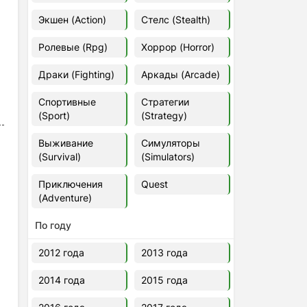
Euro Truck Simulator 2 v.1.60.1.7s
Экшен (Action)
Стелс (Stealth)
[Папка игры] (2012)
2012
37,77 Гб
Ролевые (Rpg)
Хоррор (Horror)
Драки (Fighting)
Аркады (Arcade)
Forza Horizon 5 v.688.044
[Папка игры] (2021)
Спортивные
Стратегии
2021
176,66 Гб
(Sport)
(Strategy)
Выживание
Симуляторы
V Rising
(Survival)
(Simulators)
2024
3.4 gb
Приключения
Quest
(Adventure)
По году
2012 года
2013 года
2014 года
2015 года