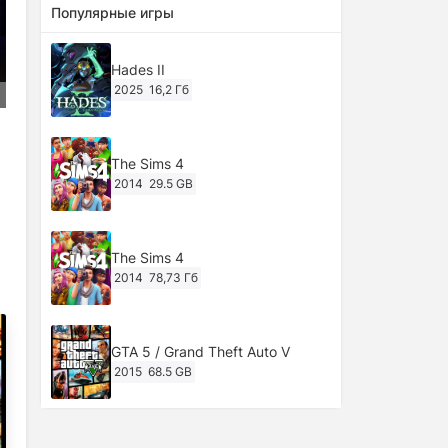
Популярные игры
Hades II
2025
16,2 Гб
The Sims 4
2014
29.5 GB
The Sims 4
2014
78,73 Гб
GTA 5 / Grand Theft Auto V
2015
68.5 GB
Ghost of Tsushima: Director's Cut