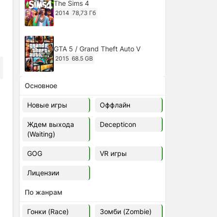
The Sims 4
2014
78,73 Гб
GTA 5 / Grand Theft Auto V
2015
68.5 GB
Основное
Ghost of Tsushima: Director's Cut
v.1053.8.1023.1614 [RePack
Новые игры
Оффлайн
Decepticon] (2024)
2024
38.5 gb
Ждем выхода
Decepticon
(Waiting)
Cyberpunk 2077
2020
49.4 GB
GOG
VR игры
Лицензии
Ghost of Tsushima: Director's Cut
v.1053.9.0623.1807 [Папка
По жанрам
игры] (2020-2024)
2020-2024
68,09 Гб
Гонки (Race)
Зомби (Zombie)