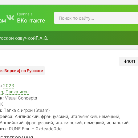
Группа в
ам
ВКонтакте
усской озвучкой
F.A.Q.
1011
ая Версия] на Русском
ая
2023
ng
,
Папка игры
к:
Visual Concepts
K
:
Папка с игрой (Steam)
фейса:
Английский, французский, итальянский, немецкий,
испанский Лат. Ам., китайский (упр.), японский, корейский,
Английский, французский, итальянский, немецкий, испанский,
р. португальский, датский, тайский, китайский (трад.),
ат. Ам., японский, корейский, польский, бр. португальский
иты:
RUNE Emu + 0xdeadc0de
кий
Е ТРЕБОВАНИЯ