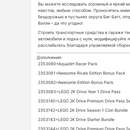
Вы можете исследовать огромный и яркий м
квестов, любым способом. Проноситесь мимо 
бездорожью в пустынях округа Биг-Батт, от
Вэлли – да что угодно!
Строить транспортные средства в гараже так
автомобили и лодки с нуля, модифицируйте 
расслабьтесь благодаря управляемой сборке,
Дополнения:
2353080=Aquadirt Racer Pack
2353081=Awesome Rivals Edition Bonus Pack
2353082=Awesome Edition Bonus Pack
2353083=LEGO 2K Drive Year 1 Drive Pass
2353140=LEGO 2K Drive Premium Drive Pass S
2353142=LEGO 2K Drive Season 1 Coin Bundle
2353143=LEGO 2K Drive Starter Bundle
2353144=LEGO 2K Drive Premium Drive Pass S