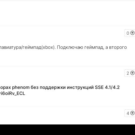
0
клавиатура/геймпад(xbox). Подключаю геймпад, а второго
2
сорах phenom без поддержки инструкций SSE 4.1/4.2
i6oiRv_ECL
4