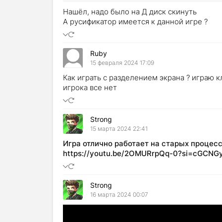
Нашёл, надо было на Д диск скинуть
А русификатор имеется к данной игре ?
Ruby
15 февраля 2024 17:09
Как играть с разделением экрана ? играю 
игрока все нет
Strong
15 марта 2024 22:41
Игра отлично работает на старых процес
https://youtu.be/2OMURrpQq-0?si=cGCNGy
Strong
16 марта 2024 00:07