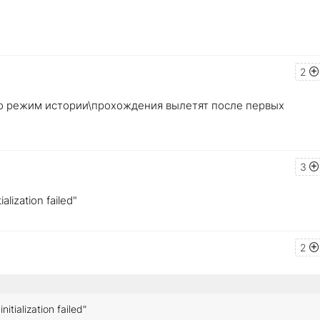
2
ько режим истории\прохождения вылетят после первых
3
lization failed"
2
tialization failed"