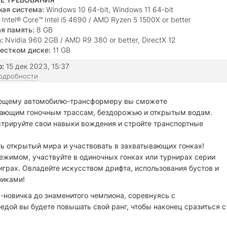
ая система:
Windows 10 64-bit, Windows 11 64-bit
Intel®️ Core™️ Intel i5 4690 / AMD Ryzen 5 1500X or better
я память:
8 GB
:
Nvidia 960 2GB / AMD R9 380 or better, DirectX 12
естком диске:
11 GB
о:
15 дек 2023, 15:37
подробности
ающему автомобилю-трансформеру вы сможете
ывающим гоночным трассам, бездорожью и открытым водам.
стрируйте свои навыки вождения и стройте транспортные
ть открытый мира и участвовать в захватывающих гонках!
жимом, участвуйте в одиночных гонках или турнирах серии
играх. Овладейте искусством дрифта, использования бустов и
никами!
-новичка до знаменитого чемпиона, соревнуясь с
дой вы будете повышать свой ранг, чтобы наконец сразиться с