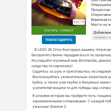
Операционн
Процессор:
Оперативна
Видеокарта
9,83 Гб
Место на ж
СКАЧАТЬ .TORRENT
Добавлен
показать 
ПОБЛАГОДАРИТЬ
В LEGO 2K Drive благодаря вашему потряс
беспрепятственно передвигаться по захват
Исследуйте огромный мир Bricklandia, демон
средства по кирпичику!
Садитесь за руль и приготовьтесь исследова
Воспользуйтесь увлекательным сюжетным ре
Кубка, а также участвуйте в безумных мини-
усилителей мощности для победы над сопер
В режиме истории вы пройдете путь гонщика
харизматичными соперниками. С каждой побе
ужасным Shadow Z.