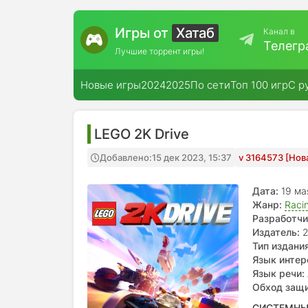
Игры от
Хатаб
Канал в
Телегр
Лучшие торрент игры!
Новые игры
2024
2025
По сети
Топ 100 игр
С р
LEGO 2K Drive
Добавлено:
15 дек 2023, 15:37
v 3164573 [Нов
Дата:
19 м
Жанр:
Raci
Разработчи
Издатель:
2
Тип издания
Язык интер
испанский, 
Язык речи:
польский, б
испанский Л
Обход защ
нидерландс
СИСТЕМНЫ