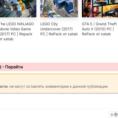
The LEGO NINJAGO
LEGO City
GTA 5 / Grand Theft
Movie Video Game
Undercover (2017)
Auto V (2015) PC |
(2017) PC | Repack
PC | RePack от xatab
RePack от xatab
от xatab
Q -
Перейти
ости
, не могут оставлять комментарии к данной публикации.
9