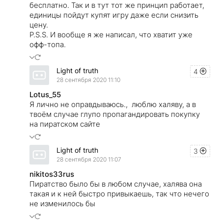
бесплатно. Так и в тут тот же принцип работает,
единицы пойдут купят игру даже если снизить
цену.
P.S.S. И вообще я же написал, что хватит уже
офф-топа.
Light of truth
4
28 сентября 2020 11:10
Lotus_55
Я лично не оправдываюсь., люблю халяву, а в
твоём случае глупо пропагандировать покупку
на пиратском сайте
Light of truth
3
28 сентября 2020 11:07
nikitos33rus
Пиратство было бы в любом случае, халява она
такая и к ней быстро привыкаешь, так что нечего
не изменилось бы