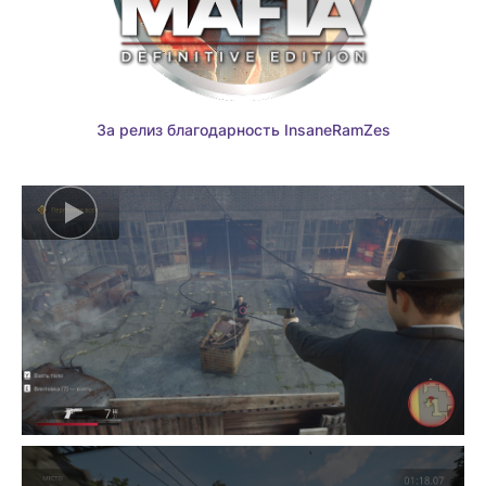
За релиз благодарность InsaneRamZes