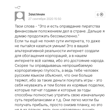
Землянин
6
27 сентября 2020 15:50
Твои слова - "Это и есть оправдание пиратства
финансовым положением дел в стране. Дальше я
думаю продолжать бессмысленно."
Если ты ещё не понял сути интернета, то даже
не пытайся казаться умным! Это в вашей
альтернативной реальности интернет создали
для обогащения корпораций, а в нашем
интернете всё халява, ибо это достояние народа.
Скорее ты оправдываешь непрошибаемую
корпоративную глупость, а ведь тебе человек
русским языком объяснил, что они больше
теряют, ибо за такие деньги покупать игры - это
себя неуважать и тем более их корявые поделки,
которые патчат годами и которые за годы
способны полностью утратить свою изначальную
суть перебалансами и т.д. Они легко могли бы
получать прибыль, просто снизив планку, но это
не в их планах, ведь они натравлены душить