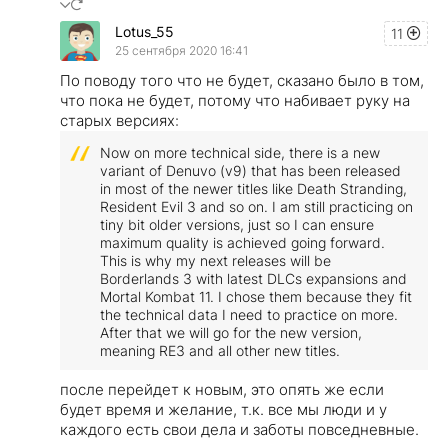
Lotus_55
11
25 сентября 2020 16:41
По поводу того что не будет, сказано было в том,
что пока не будет, потому что набивает руку на
старых версиях:
Now on more technical side, there is a new
variant of Denuvo (v9) that has been released
in most of the newer titles like Death Stranding,
Resident Evil 3 and so on. I am still practicing on
tiny bit older versions, just so I can ensure
maximum quality is achieved going forward.
This is why my next releases will be
Borderlands 3 with latest DLCs expansions and
Mortal Kombat 11. I chose them because they fit
the technical data I need to practice on more.
After that we will go for the new version,
meaning RE3 and all other new titles.
после перейдет к новым, это опять же если
будет время и желание, т.к. все мы люди и у
каждого есть свои дела и заботы повседневные.