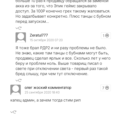
больше 10 раз к продавцу обращался за заменой
акка из-за того, что Эпик геймс закрывало
доступ. За 100Р конечно грех такому жаловаться.
Но задалбывает конкретно. Плюс танцы с бубном
перед запуском...
Zeratul777
1
15 октября 2020 07:20
Я тоже брал РДР2 и ни разу проблемы не было.
Не знаю, какие там танцы с бубнами могут быть,
продавец сделал ярлык и все. Сколько лет у него
беру и проблем ноль. Выше товарищ писал о
свете при отключении света - первый раз такой
бред слышу, при чем тут отключение.
олег жоский комментатор
7
25 сентября 2020 18:40
капец админ, а зачем тогда стим рип