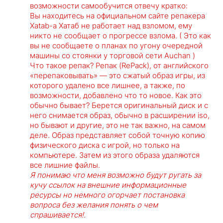
возможности самообучится отвечу кратко:
Вы находитесь на официальном сайте репакера
Xatab-а Хатаб не работает над взломом, ему
никто не сообщает о прогрессе взлома. ( Это как
вы не сообщаете о планах по угону очередной
машины со стоянки у торговой сети Auchan )
Что такое репак? Репак (RePack), от английского
«перепаковывать» — это сжатый образ игры, из
которого удалено все лишнее, а также, по
возможности, добавлено что то новое. Как это
обычно бывает? Берется оригинальный диск и с
него снимается образ, обычно в расширении iso,
но бывают и другие, это не так важно, на самом
деле. Образ представляет собой точную копию
физического диска с игрой, но только на
компьютере. Затем из этого образа удаляются
все лишние файлы.
Я понимаю что меня возможно будут ругать за
кучу ссылок на внешние информационные
ресурсы но немного огорчает постановка
вопроса без желания понять о чем
спрашивается!.