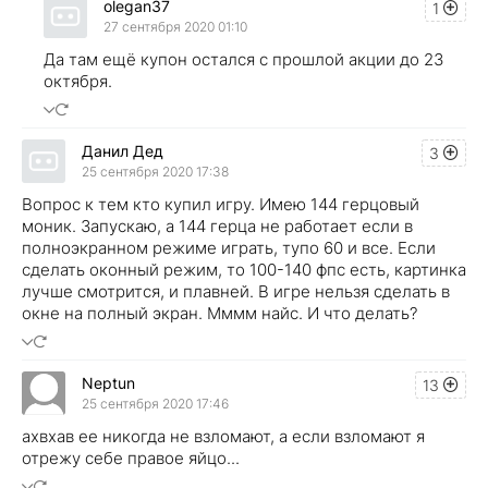
olegan37
1
27 сентября 2020 01:10
Да там ещё купон остался с прошлой акции до 23
октября.
Данил Дед
3
25 сентября 2020 17:38
Вопрос к тем кто купил игру. Имею 144 герцовый
моник. Запускаю, а 144 герца не работает если в
полноэкранном режиме играть, тупо 60 и все. Если
сделать оконный режим, то 100-140 фпс есть, картинка
лучше смотрится, и плавней. В игре нельзя сделать в
окне на полный экран. Мммм найс. И что делать?
Neptun
13
25 сентября 2020 17:46
ахвхав ее никогда не взломают, а если взломают я
отрежу себе правое яйцо...