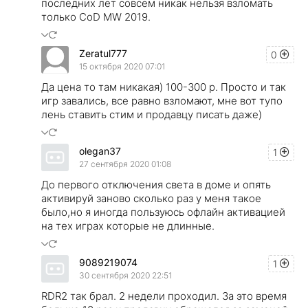
последних лет совсем никак нельзя взломать
только CoD MW 2019.
Zeratul777
0
15 октября 2020 07:01
Да цена то там никакая) 100-300 р. Просто и так
игр завались, все равно взломают, мне вот тупо
лень ставить стим и продавцу писать даже)
olegan37
1
27 сентября 2020 01:08
До первого отключения света в доме и опять
активируй заново сколько раз у меня такое
было,но я иногда пользуюсь офлайн активацией
на тех играх которые не длинные.
9089219074
1
30 сентября 2020 22:51
RDR2 так брал. 2 недели проходил. За это время