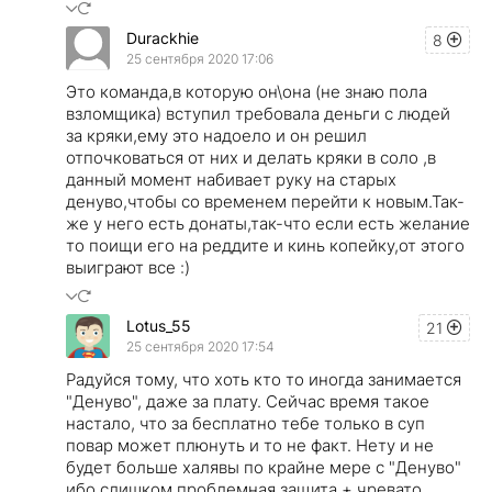
Durackhie
8
25 сентября 2020 17:06
Это команда,в которую он\она (не знаю пола
взломщика) вступил требовала деньги с людей
за кряки,ему это надоело и он решил
отпочковаться от них и делать кряки в соло ,в
данный момент набивает руку на старых
денуво,чтобы со временем перейти к новым.Так-
же у него есть донаты,так-что если есть желание
то поищи его на реддите и кинь копейку,от этого
выиграют все :)
Lotus_55
21
25 сентября 2020 17:54
Радуйся тому, что хоть кто то иногда занимается
"Денуво", даже за плату. Сейчас время такое
настало, что за бесплатно тебе только в суп
повар может плюнуть и то не факт. Нету и не
будет больше халявы по крайне мере с "Денуво"
ибо слишком проблемная защита + чревато