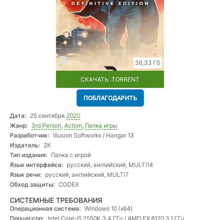
36,33 Гб
СКАЧАТЬ .TORRENT
ПОБЛАГОДАРИТЬ
Дата:
25 сентября
2020
Жанр:
3rd Person
,
Action
,
Папка игры
Разработчик:
Illusion Softworks / Hangar 13
Издатель:
2K
Тип издания:
Папка с игрой
Язык интерфейса:
русский, английский, MULTi14
Язык речи:
русский, английский, MULTi7
Обход защиты:
CODEX
СИСТЕМНЫЕ ТРЕБОВАНИЯ
Операционная система:
Windows 10 (х64)
Процессор:
Intel Core-i5 2550K 3.4 ГГц / AMD FX 8120 3.1 ГГц