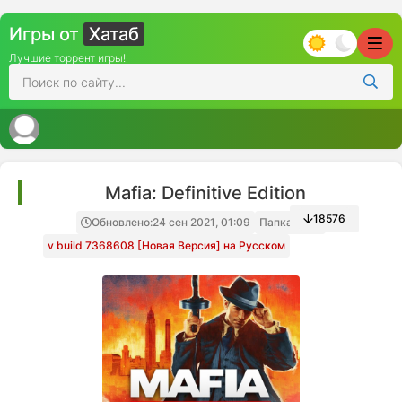
Игры от
Хатаб
Лучшие торрент игры!
Mafia: Definitive Edition
18576
Обновлено:
24 сен 2021, 01:09
Папка игры
v build 7368608 [Новая Версия] на Русском