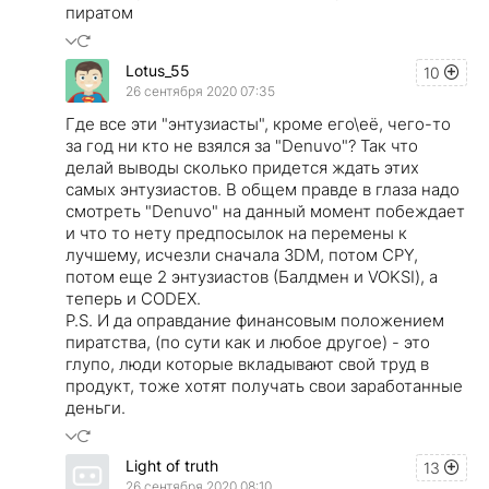
пиратом
Lotus_55
10
26 сентября 2020 07:35
Где все эти "энтузиасты", кроме его\её, чего-то
за год ни кто не взялся за "Denuvo"? Так что
делай выводы сколько придется ждать этих
самых энтузиастов. В общем правде в глаза надо
смотреть "Denuvo" на данный момент побеждает
и что то нету предпосылок на перемены к
лучшему, исчезли сначала 3DM, потом CPY,
потом еще 2 энтузиастов (Балдмен и VOKSI), а
теперь и CODEX.
P.S. И да оправдание финансовым положением
пиратства, (по сути как и любое другое) - это
глупо, люди которые вкладывают свой труд в
продукт, тоже хотят получать свои заработанные
деньги.
Light of truth
13
26 сентября 2020 08:10