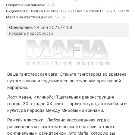
Оперативная память:
6 Гб
Видеокарта:
NVIDIA GeForce GTX 660 / AMD Radeon HD 7870, DirectX
11
Место на жестком диске:
37 Гб
Обновлено:
24 сен 2021, 01:09
показать подробности
Ваша гангстерская сага: Станьте гангстером во времена
сухого закона и поднимитесь по ступеням преступной
иерархии.
Лост-Хэвен, Иллинойс: Тщательная реконструкция
города 30-х годов XX века — архитектура, автомобили и
культура периода между Мировыми войнами.
Ремейк классики: Любовно воссозданная игра с
расширенным сюжетом и возможностями, а также
оригинальным саундтреком. Это Mafia, которую вы