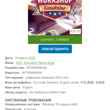
6,61 Гб
СКАЧАТЬ .TORRENT
ПОБЛАГОДАРИТЬ
Дата:
10 марта
2022
Жанр:
GOG
,
Simulator
,
Папка игры
Разработчик:
INTERMARUM
Издатель:
INTERMARUM
Тип издания:
Цифровая лицензия GOG.com
Язык интерфейса:
Русский, Deutsch, English, polski, 中文(简体), 日本語
Язык речи:
English
Обход защиты:
Не требуется (DRM-Free)
СИСТЕМНЫЕ ТРЕБОВАНИЯ
Операционная система:
Windows 10 и выше (x64)
Процессор:
4 потока