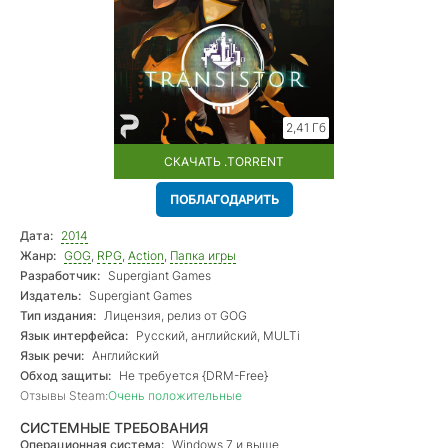
2,41 Гб
СКАЧАТЬ .TORRENT
ПОБЛАГОДАРИТЬ
Дата:
2014
Жанр:
GOG
,
RPG
,
Action
,
Папка игры
Разработчик:
Supergiant Games
Издатель:
Supergiant Games
Тип издания:
Лицензия, релиз от GOG
Язык интерфейса:
Русский, английский, MULTi
Язык речи:
Английский
Обход защиты:
Не требуется {DRM-Free}
Отзывы Steam:
Очень положительные
СИСТЕМНЫЕ ТРЕБОВАНИЯ
Операционная система:
Windows 7 и выше