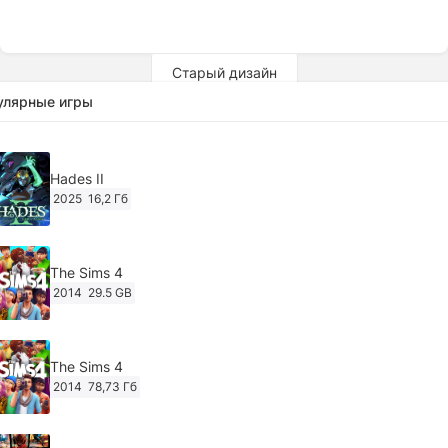
Старый дизайн
улярные игры
Hades II
2025
16,2 Гб
The Sims 4
2014
29.5 GB
The Sims 4
2014
78,73 Гб