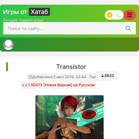
Игры от
Хатаб
Лучшие торрент игры!
Transistor
3632
Добавлено:
2 июл 2019, 23:44
Папка игры
v v.1.50473 [Новая Версия] на Русском