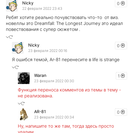
Nicky
0
22 февраля 2022 23:43
Ребят хотите реально почувствовать что-то от виз.
новеллы это Dreamfall: The Longest Journey это идеал
повествования с супер сюжетом .
Nicky
0
23 февраля 2022 00:16
Я ошибся темой, Ar-81 перенесите в life is strange
Waran
1
23 февраля 2022 00:30
Функция переноса комментов из темы в тему -
не реализована.
AR-81
0
23 февраля 2022 00:34
Ну, напишите то же там, тогда здесь просто
удалим.