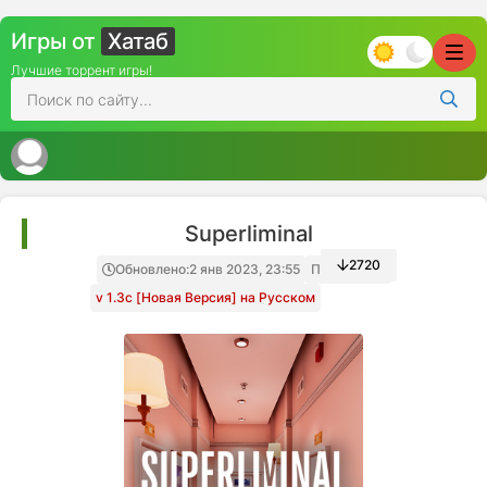
Игры от
Хатаб
Лучшие торрент игры!
Superliminal
2720
Обновлено:
2 янв 2023, 23:55
Папка игры
v 1.3c [Новая Версия] на Русском