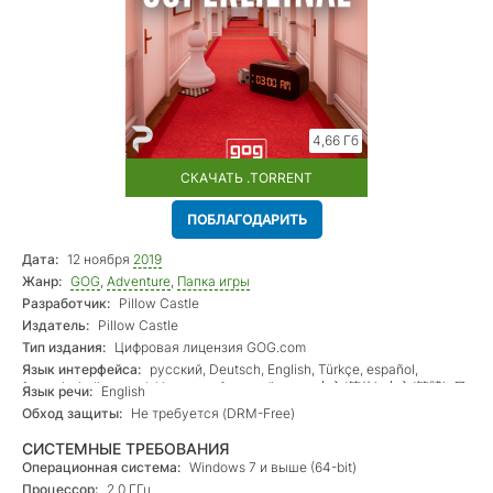
4,66 Гб
СКАЧАТЬ .TORRENT
ПОБЛАГОДАРИТЬ
Дата:
12 ноября
2019
Жанр:
GOG
,
Adventure
,
Папка игры
Разработчик:
Pillow Castle
Издатель:
Pillow Castle
Тип издания:
Цифровая лицензия GOG.com
Язык интерфейса:
русский, Deutsch, English, Türkçe, español,
français, italiano, polski, português, yкраїнська, 中文(简体), 中文(繁體), 日
Язык речи:
English
本語, 한국어
Обход защиты:
Не требуется (DRM-Free)
СИСТЕМНЫЕ ТРЕБОВАНИЯ
Операционная система:
Windows 7 и выше (64-bit)
Процессор:
2.0 ГГц