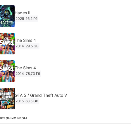
Hades II
2025
16,2 Гб
The Sims 4
2014
29.5 GB
The Sims 4
2014
78,73 Гб
GTA 5 / Grand Theft Auto V
2015
68.5 GB
улярные игры
Ghost of Tsushima: Director's Cut v.1053.8.1023.1614
[RePack Decepticon] (2024)