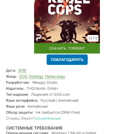
1,5 Гб
СКАЧАТЬ .TORRENT
ПОБЛАГОДАРИТЬ
Дата:
2019
Жанр:
GOG
,
Strategy
,
Папка игры
Разработчик:
Weappy Studio
Издатель:
THQ Nordic GmbH
Тип издания:
Лицензия от GOG.com
Язык интерфейса:
Русский / Английский
Язык речи:
Английский
Обход защиты:
Не требуется (DRM-Free)
Отзывы Steam:
Положительные
СИСТЕМНЫЕ ТРЕБОВАНИЯ
Операционная система:
Windows 7 64-bit or higher