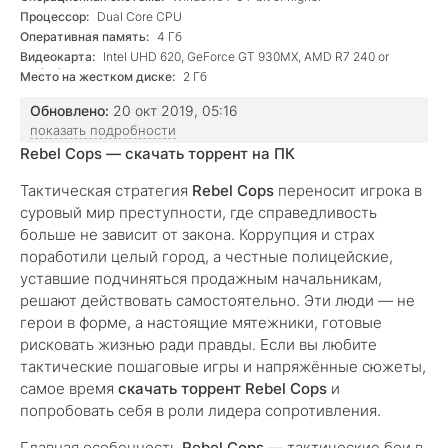
Процессор:
Dual Core CPU
Оперативная память:
4 Гб
Видеокарта:
Intel UHD 620, GeForce GT 930MX, AMD R7 240 or
equivalent
Место на жестком диске:
2 Гб
Обновлено:
20 окт 2019, 05:16
показать подробности
Rebel Cops — скачать торрент на ПК
Тактическая стратегия
Rebel Cops
переносит игрока в
суровый мир преступности, где справедливость
больше не зависит от закона. Коррупция и страх
поработили целый город, а честные полицейские,
уставшие подчиняться продажным начальникам,
решают действовать самостоятельно. Эти люди — не
герои в форме, а настоящие мятежники, готовые
рисковать жизнью ради правды. Если вы любите
тактические пошаговые игры и напряжённые сюжеты,
самое время
скачать торрент Rebel Cops
и
попробовать себя в роли лидера сопротивления.
Главная особенность
Rebel Cops
— тактические бои в