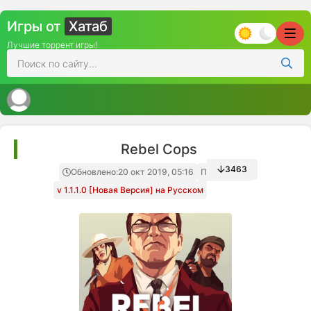
Игры от
Хатаб
Лучшие торрент игры!
Rebel Cops
3463
Обновлено:
20 окт 2019, 05:16
Папка игры
v 1.1.1.0 [Новая Версия] на Русском