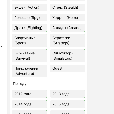
Euro Truck Simulator 2 v.1.60.1.7s
Экшен (Action)
Стелс (Stealth)
[Папка игры] (2012)
2012
37,77 Гб
Ролевые (Rpg)
Хоррор (Horror)
Драки (Fighting)
Аркады (Arcade)
Forza Horizon 5 v.688.044
[Папка игры] (2021)
Спортивные
Стратегии
2021
176,66 Гб
(Sport)
(Strategy)
Выживание
Симуляторы
V Rising
(Survival)
(Simulators)
2024
3.4 gb
Приключения
Quest
(Adventure)
По году
2012 года
2013 года
2014 года
2015 года