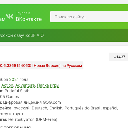
Группа в
ам
ВКонтакте
усской озвучкой
F.A.Q.
1437
1.0.6.3369 (54063) [Новая Версия] на Русском
ября
2021
года
,
Action
,
Adventure
,
Папка игры
к:
Prideful Sloth
05 Games
:
Цифровая лицензия GOG.com
фейса:
русский, Deutsch, English, Português do Brasil, español,
italiano, 中文(简体), 中文(繁體), 日本語, 한국어
отсутствует
иты:
Не требуется (DRM-Free)
Е ТРЕБОВАНИЯ