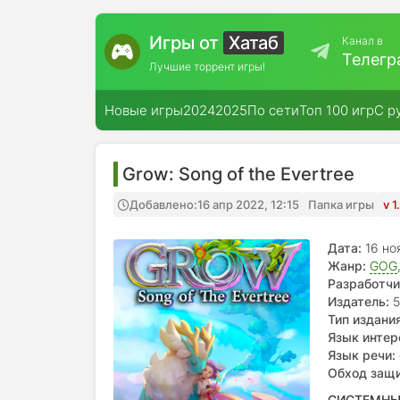
Игры от
Хатаб
Канал в
Телегр
Лучшие торрент игры!
Новые игры
2024
2025
По сети
Топ 100 игр
С р
Grow: Song of the Evertree
Добавлено:
16 апр 2022, 12:15
Папка игры
v 
Дата:
16 но
Жанр:
GOG
Разработчи
Издатель:
5
Тип издания
Язык интер
français, 
Язык речи:
Обход защ
СИСТЕМНЫ