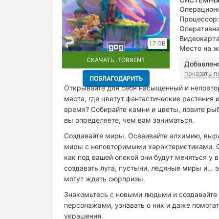
Операционн
Процессор:
Оперативна
Видеокарта
1.7 GB
GB VRAM
Место на ж
СКАЧАТЬ .TORRENT
Добавлен
показать 
ПОБЛАГОДАРИТЬ
Открывайте для себя насыщенный и неповто
места, где цветут фантастические растения 
время? Собирайте камни и цветы, ловите рыб
вы определяете, чем вам заниматься.
Создавайте миры. Осваивайте алхимию, выр
миры с неповторимыми характеристиками. Сл
как под вашей опекой они будут меняться у 
создавать луга, пустыни, ледяные миры и… 
могут ждать сюрпризы.
Знакомьтесь с новыми людьми и создавайте
персонажами, узнавать о них и даже помога
украшения.