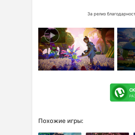
За релиз благодарнос
С
РА
Похожие игры: