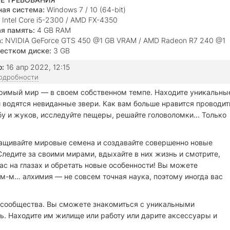
ая система:
Windows 7 / 10 (64-bit)
Intel Core i5-2300 / AMD FX-4350
я память:
4 GB RAM
:
NVIDIA GeForce GTS 450 @1 GB VRAM / AMD Radeon R7 240 @1
естком диске:
3 GB
о:
16 апр 2022, 12:15
подробности
римый мир — в своем собственном темпе. Находите уникальны
и водятся невиданные звери. Как вам больше нравится проводит
у и жуков, исследуйте пещеры, решайте головоломки... Только
ащивайте мировые семена и создавайте совершенно новые
едите за своими мирами, вдыхайте в них жизнь и смотрите,
вас на глазах и обретать новые особенности! Вы можете
эм-м… алхимия — не совсем точная наука, поэтому иногда вас
 сообщества. Вы сможете знакомиться с уникальными
ть. Находите им жилище или работу или дарите аксессуары и