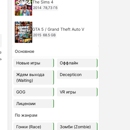
The Sims 4
2014
78,73 Гб
GTA 5 / Grand Theft Auto V
2015
68.5 GB
Основное
е
Ghost of Tsushima: Director's Cut
ь
v.1053.8.1023.1614 [RePack
Новые игры
Оффлайн
Decepticon] (2024)
2024
38.5 gb
Ждем выхода
Decepticon
(Waiting)
Cyberpunk 2077
2020
49.4 GB
GOG
VR игры
Лицензии
Ghost of Tsushima: Director's Cut
v.1053.9.0623.1807 [Папка
По жанрам
игры] (2020-2024)
2020-2024
68,09 Гб
Гонки (Race)
Зомби (Zombie)