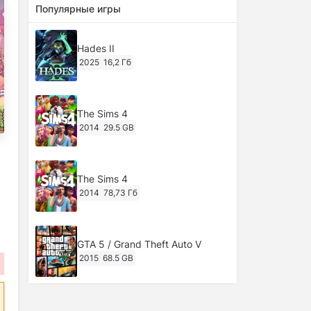
Популярные игры
Hades II
2025
16,2 Гб
The Sims 4
2014
29.5 GB
The Sims 4
2014
78,73 Гб
GTA 5 / Grand Theft Auto V
2015
68.5 GB
Ghost of Tsushima: Director's Cut