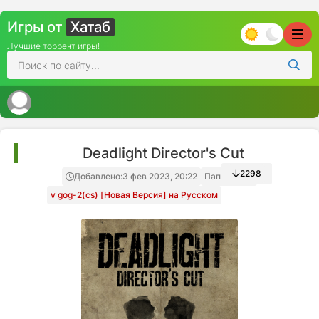
Игры от
Хатаб
Лучшие торрент игры!
Deadlight Director's Cut
2298
Добавлено:
3 фев 2023, 20:22
Папка игры
v gog-2(cs) [Новая Версия] на Русском