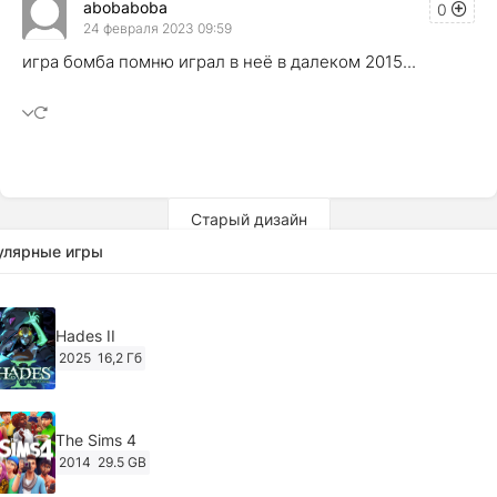
abobaboba
0
24 февраля 2023 09:59
игра бомба помню играл в неё в далеком 2015...
Старый дизайн
улярные игры
Hades II
2025
16,2 Гб
The Sims 4
2014
29.5 GB