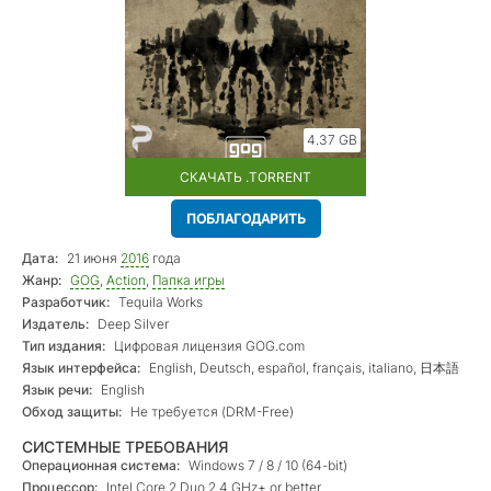
4.37 GB
СКАЧАТЬ .TORRENT
ПОБЛАГОДАРИТЬ
Дата:
21 июня
2016
года
Жанр:
GOG
,
Action
,
Папка игры
Разработчик:
Tequila Works
Издатель:
Deep Silver
Тип издания:
Цифровая лицензия GOG.com
Язык интерфейса:
English, Deutsch, español, français, italiano, 日本語
Язык речи:
English
Обход защиты:
Не требуется (DRM-Free)
СИСТЕМНЫЕ ТРЕБОВАНИЯ
Операционная система:
Windows 7 / 8 / 10 (64-bit)
Процессор:
Intel Core 2 Duo 2.4 GHz+ or better