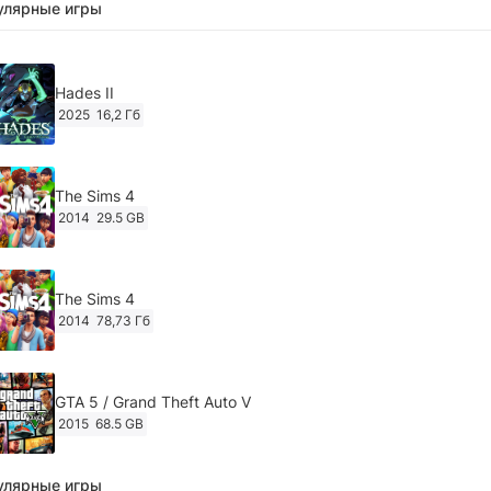
улярные игры
Hades II
2025
16,2 Гб
The Sims 4
2014
29.5 GB
The Sims 4
2014
78,73 Гб
GTA 5 / Grand Theft Auto V
2015
68.5 GB
улярные игры