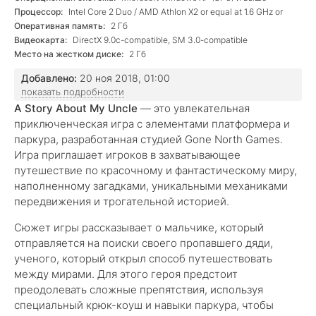
Процессор:
Intel Core 2 Duo / AMD Athlon X2 or equal at 1.6 GHz or
better
Оперативная память:
2 Гб
Видеокарта:
DirectX 9.0c-compatible, SM 3.0-compatible
Место на жестком диске:
2 Гб
Добавлено:
20 ноя 2018, 01:00
показать подробности
A Story About My Uncle
— это увлекательная
приключенческая игра с элементами платформера и
паркура, разработанная студией Gone North Games.
Игра приглашает игроков в захватывающее
путешествие по красочному и фантастическому миру,
наполненному загадками, уникальными механиками
передвижения и трогательной историей.
Сюжет игры рассказывает о мальчике, который
отправляется на поиски своего пропавшего дяди,
ученого, который открыл способ путешествовать
между мирами. Для этого героя предстоит
преодолевать сложные препятствия, используя
специальный крюк-коуш и навыки паркура, чтобы