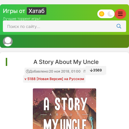
Игры от
Хатаб
Лучшие торрент игры!
A Story About My Uncle
3569
Добавлено:
20 ноя 2018, 01:00
Папка игры
v 5188 [Новая Версия] на Русском