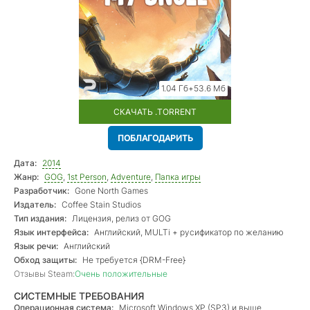
1.04 Гб+53.6 Мб
СКАЧАТЬ .TORRENT
ПОБЛАГОДАРИТЬ
Дата:
2014
Жанр:
GOG
,
1st Person
,
Adventure
,
Папка игры
Разработчик:
Gone North Games
Издатель:
Coffee Stain Studios
Тип издания:
Лицензия, релиз от GOG
Язык интерфейса:
Английский, MULTi + русификатор по желанию
Язык речи:
Английский
Обход защиты:
Не требуется {DRM-Free}
Отзывы Steam:
Очень положительные
СИСТЕМНЫЕ ТРЕБОВАНИЯ
Операционная система:
Microsoft Windows XP (SP3) и выше