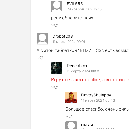
EVIL555
28 ноября 2024 19:15
репу обновите плиз
Drobot203
11 марта 2024 00:01
А с этой таблеткой "BLIZZLESS", есть возм
Decepticon
11 марта 2024 00:35
Игру отвязали от online, а вы хотите
DmitryShulepov
11 марта 2024 03:43
Большое спасибо, очень силь
razvrat