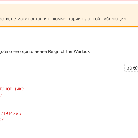
ости
, не могут оставлять комментарии к данной публикации.
 Добавлено дополнение
Reign of the Warlock
30
становщике
е
d 21914295
ck