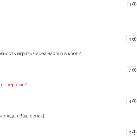
1
4
ожность играть через Radmin в кооп?
7
 кооператив?
6
но ждал Ваш репак)
3