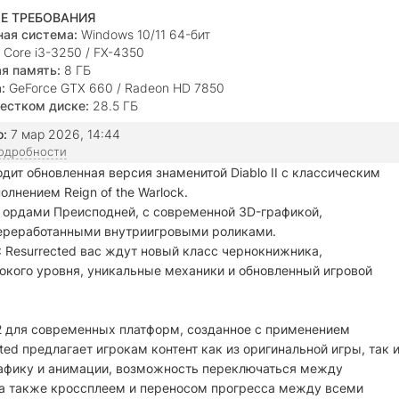
Е ТРЕБОВАНИЯ
ая система:
Windows 10/11 64-бит
Core i3-3250 / FX-4350
я память:
8 ГБ
:
GeForce GTX 660 / Radeon HD 7850
естком диске:
28.5 ГБ
о:
7 мар 2026, 14:44
подробности
 входит обновленная версия знаменитой Diablo II с классическим
олнением Reign of the Warlock.
 ордами Преисподней, с современной 3D-графикой,
ереработанными внутриигровыми роликами.
II: Resurrected вас ждут новый класс чернокнижника,
окого уровня, уникальные механики и обновленный игровой
lo 2 для современных платформ, созданное с применением
ed предлагает игрокам контент как из оригинальной игры, так 
 графику и анимации, возможность переключаться между
 а также кроссплеем и переносом прогресса между всеми