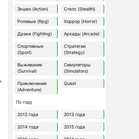
Euro Truck Simulator 2 v.1.60.1.7s
Экшен (Action)
Стелс (Stealth)
[Папка игры] (2012)
2012
37,77 Гб
Ролевые (Rpg)
Хоррор (Horror)
Драки (Fighting)
Аркады (Arcade)
Forza Horizon 5 v.688.044
[Папка игры] (2021)
Спортивные
Стратегии
2021
176,66 Гб
(Sport)
(Strategy)
Выживание
Симуляторы
V Rising
(Survival)
(Simulators)
2024
3.4 gb
и
Приключения
Quest
(Adventure)
По году
2012 года
2013 года
2014 года
2015 года