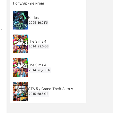
Популярные игры
Hades II
2025
16,2 Гб
The Sims 4
2014
29.5 GB
The Sims 4
2014
78,73 Гб
GTA 5 / Grand Theft Auto V
2015
68.5 GB
Ghost of Tsushima: Director's Cut