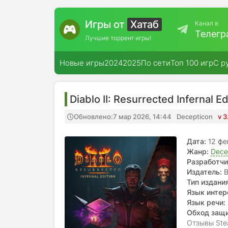
Игры от
Хатаб
Канал в
Телегр
Лучшие торрент игры!
Новые игры
2024
2025
По сети
Топ 100 игр
С р
Diablo II: Resurrected Infernal 
Обновлено:
7 мар 2026, 14:44
Decepticon
v 
Дата:
12 фе
Жанр:
Dece
Разработчи
Издатель:
B
Тип издания
Язык интер
Язык речи:
Обход защ
Отзывы Ste