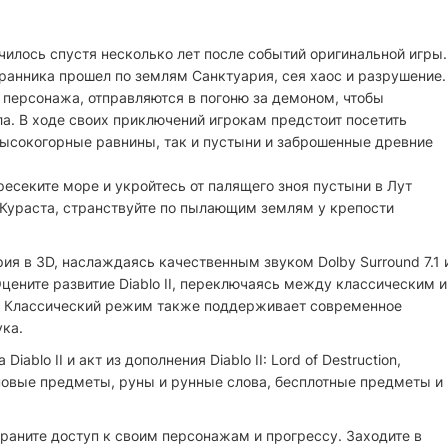
училось спустя несколько лет после событий оригинальной игры.
ранника прошел по землям Санктуария, сея хаос и разрушение.
 персонажа, отправляются в погоню за демоном, чтобы
ала. В ходе своих приключений игрокам предстоит посетить
высокогорные равнины, так и пустыни и заброшенные древние
ресеките море и укройтесь от палящего зноя пустыни в Лут
Кураста, странствуйте по пылающим землям у крепости
я в 3D, наслаждаясь качественным звуком Dolby Surround 7.1 
цените развитие Diablo II, переключаясь между классическим и
 Классический режим также поддерживает современное
ка.
Diablo II и акт из дополнения Diablo II: Lord of Destruction,
новые предметы, руны и рунные слова, бесплотные предметы и
раните доступ к своим персонажам и прогрессу. Заходите в