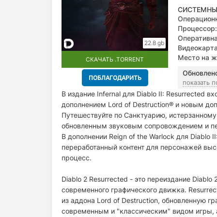
СИСТЕМНЫ
Операционн
Процессор:
Оперативна
22.8 gb
Видеокарта
Место на ж
СКАЧАТЬ .TORRENT
Обновлен
ПОБЛАГОДАРИТЬ
показать 
В издание Infernal для Diablo II: Resurrected
дополнением Lord of Destruction® и новым доп
Путешествуйте по Санктуарию, истерзанному
обновленным звуковым сопровождением и п
В дополнении Reign of the Warlock для Diablo 
переработанный контент для персонажей выс
процесс.
Diablo 2 Resurrected - это переиздание Diab
современного графического движка. Resurrect
из аддона Lord of Destruction, обновленную
современным и "классическим" видом игры,