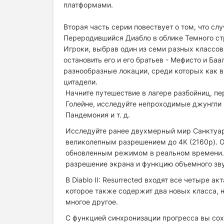
платформами.
Вторая часть серии повествует о том, что сл
Переродившийся Диабло в облике Темного ст
Игроки, выбрав один из семи разных классов
остановить его и его братьев - Мефисто и Ба
разнообразные локации, среди которых как 
цитадели.
Начните путешествие в лагере разбойниц, пе
Голейне, исследуйте непроходимые джунгли 
Пандемония и т. д.
Исследуйте ранее двухмерный мир Санктуари
великолепным разрешением до 4K (2160p). О
обновленным режимом в реальном времени.
разрешение экрана и функцию объемного зву
В Diablo II: Resurrected входят все четыре акта 
которое также содержит два новых класса, 
многое другое.
С функцией синхронизации прогресса вы сох