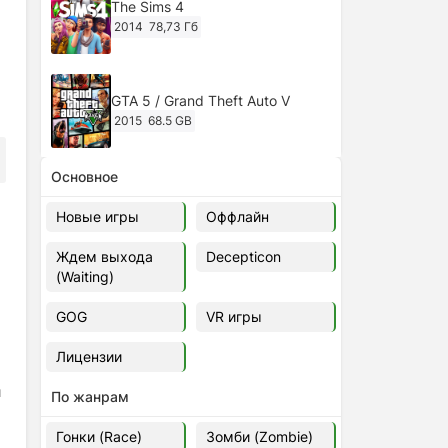
The Sims 4
2014
78,73 Гб
GTA 5 / Grand Theft Auto V
2015
68.5 GB
Основное
Ghost of Tsushima: Director's Cut
v.1053.8.1023.1614 [RePack
Новые игры
Оффлайн
Decepticon] (2024)
2024
38.5 gb
Ждем выхода
Decepticon
(Waiting)
Cyberpunk 2077
2020
49.4 GB
GOG
VR игры
Лицензии
Ghost of Tsushima: Director's Cut
и
v.1053.9.0623.1807 [Папка
По жанрам
игры] (2020-2024)
2020-2024
68,09 Гб
Гонки (Race)
Зомби (Zombie)