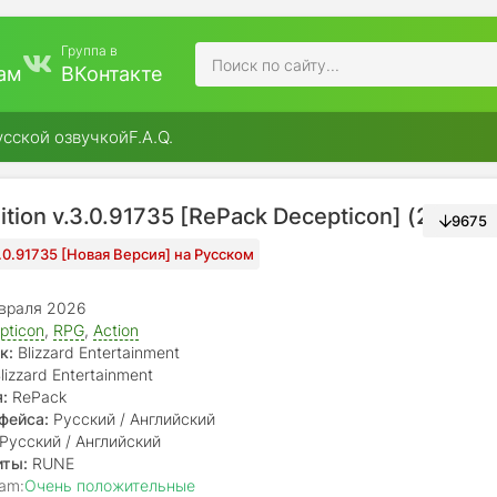
Группа в
ам
ВКонтакте
усской озвучкой
F.A.Q.
Edition v.3.0.91735 [RePack Decepticon] (2026)
9675
3.0.91735 [Новая Версия] на Русском
враля 2026
pticon
,
RPG
,
Action
к:
Blizzard Entertainment
lizzard Entertainment
:
RePack
фейса:
Русский / Английский
Русский / Английский
иты:
RUNE
am:
Очень положительные